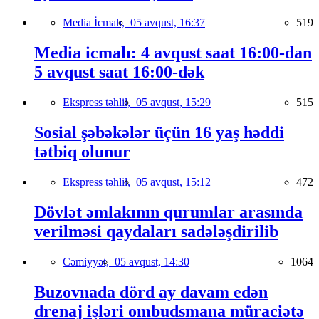
Media İcmalı,
05 avqust, 16:37
519
Media icmalı: 4 avqust saat 16:00-dan
5 avqust saat 16:00-dək
Ekspress təhlil,
05 avqust, 15:29
515
Sosial şəbəkələr üçün 16 yaş həddi
tətbiq olunur
Ekspress təhlil,
05 avqust, 15:12
472
Dövlət əmlakının qurumlar arasında
verilməsi qaydaları sadələşdirilib
Cəmiyyət,
05 avqust, 14:30
1064
Buzovnada dörd ay davam edən
drenaj işləri ombudsmana müraciətə