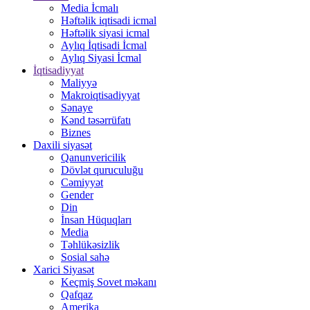
Media İcmalı
Həftəlik iqtisadi icmal
Həftəlik siyasi icmal
Aylıq İqtisadi İcmal
Aylıq Siyasi İcmal
İqtisadiyyat
Maliyyə
Makroiqtisadiyyat
Sənaye
Kənd təsərrüfatı
Biznes
Daxili siyasət
Qanunvericilik
Dövlət quruculuğu
Cəmiyyət
Gender
Din
İnsan Hüquqları
Media
Təhlükəsizlik
Sosial sahə
Xarici Siyasət
Keçmiş Sovet məkanı
Qafqaz
Amerika