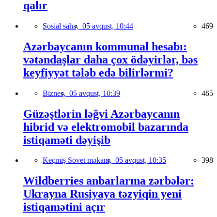
qalır
Sosial sahə,
05 avqust, 10:44
469
Azərbaycanın kommunal hesabı:
vətəndaşlar daha çox ödəyirlər, bəs
keyfiyyət tələb edə bilirlərmi?
Biznes,
05 avqust, 10:39
465
Güzəştlərin ləğvi Azərbaycanın
hibrid və elektromobil bazarında
istiqaməti dəyişib
Keçmiş Sovet məkanı,
05 avqust, 10:35
398
Wildberries anbarlarına zərbələr:
Ukrayna Rusiyaya təzyiqin yeni
istiqamətini açır