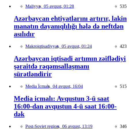
Maliyyə,
05 avqust, 01:28
535
Azərbaycan ehtiyatlarını artırır, lakin
manatın dayanıqlılığı hələ də neftdən
asılıdır
Makroiqtisadiyyat,
05 avqust, 01:24
423
Azərbaycan iqtisadi artımın zəiflədiyi
şəraitdə rəqəmsallaşmanı
sürətləndirir
Media İcmalı,
04 avqust, 16:04
515
Media icmalı: Avqustun 3-ü saat
16:00-dan avqustun 4-ü saat 16:00-
dək
Post-Soviet region,
06 avqust, 13:19
346