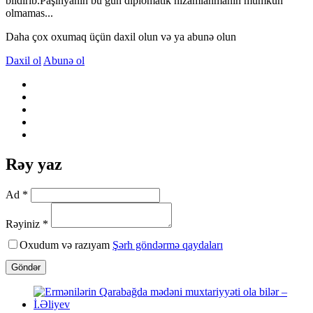
bildirib.Paşinyanın bu gün diplomatik nizamlanmanın mümkün
olmamas...
Daha çox oxumaq üçün daxil olun və ya abunə olun
Daxil ol
Abunə ol
Rəy yaz
Ad *
Rəyiniz *
Oxudum və razıyam
Şərh göndərmə qaydaları
Göndər