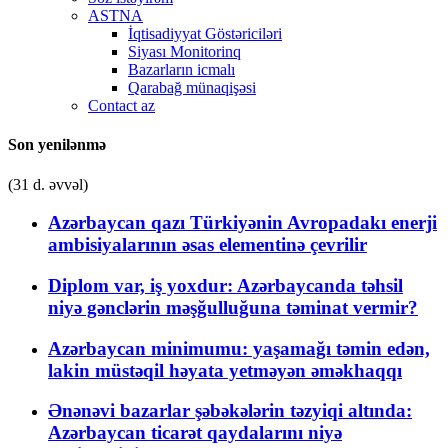
ASTNA
İqtisadiyyat Göstəriciləri
Siyası Monitorinq
Bazarların icmalı
Qarabağ münaqişəsi
Contact az
Son yenilənmə
(31 d. əvvəl)
Azərbaycan qazı Türkiyənin Avropadakı enerji
ambisiyalarının əsas elementinə çevrilir
Diplom var, iş yoxdur: Azərbaycanda təhsil
niyə gənclərin məşğulluğuna təminat vermir?
Azərbaycan minimumu: yaşamağı təmin edən,
lakin müstəqil həyata yetməyən əməkhaqqı
Ənənəvi bazarlar şəbəkələrin təzyiqi altında:
Azərbaycan ticarət qaydalarını niyə