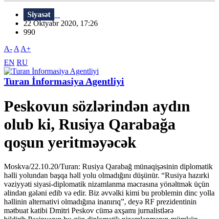
Siyasət
22 Oktyabr 2020, 17:26
990
A-
A
A+
EN
RU
Turan İnformasiya Agentliyi
Peskovun sözlərindən aydın
olub ki, Rusiya Qarabağa
qoşun yeritməyəcək
Moskva/22.10.20/Turan: Rusiya Qarabağ münaqişəsinin diplomatik
həlli yolundan başqa həll yolu olmadığını düşünür. “Rusiya hazırki
vəziyyəti siyasi-diplomatik nizamlanma məcrasına yönəltmək üçün
əlindən gələni edib və edir. Biz əvvəlki kimi bu problemin dinc yolla
həllinin alternativi olmadığına inanırıq”, deyə RF prezidentinin
mətbuat katibi Dmitri Peskov cümə axşamı jurnalistlərə