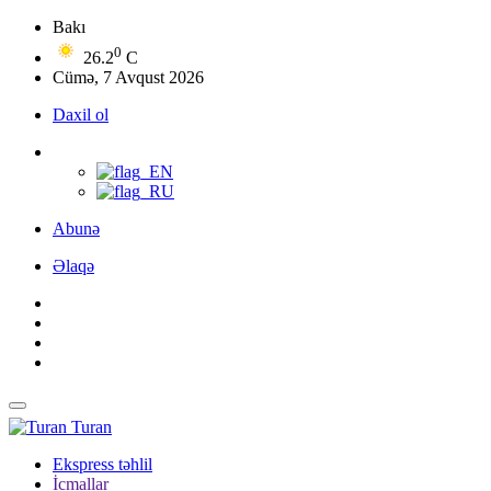
Bakı
0
26.2
C
Cümə, 7 Avqust 2026
Daxil ol
Abunə
Əlaqə
Turan
Ekspress təhlil
İcmallar