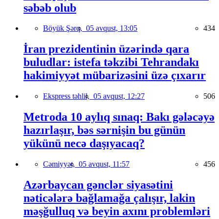
səbəb olub
Böyük Şərq,
05 avqust, 13:05
434
İran prezidentinin üzərində qara
buludlar: istefa təkzibi Tehrandakı
hakimiyyət mübarizəsini üzə çıxarır
Ekspress təhlil,
05 avqust, 12:27
506
Metroda 10 aylıq sınaq: Bakı gələcəyə
hazırlaşır, bəs sərnişin bu günün
yükünü necə daşıyacaq?
Cəmiyyət,
05 avqust, 11:57
456
Azərbaycan gənclər siyasətini
nəticələrə bağlamağa çalışır, lakin
məşğulluq və beyin axını problemləri