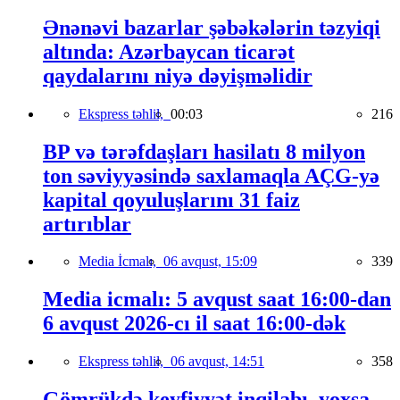
Ənənəvi bazarlar şəbəkələrin təzyiqi
altında: Azərbaycan ticarət
qaydalarını niyə dəyişməlidir
Ekspress təhlil,
00:03
216
BP və tərəfdaşları hasilatı 8 milyon
ton səviyyəsində saxlamaqla AÇG-yə
kapital qoyuluşlarını 31 faiz
artırıblar
Media İcmalı,
06 avqust, 15:09
339
Media icmalı: 5 avqust saat 16:00-dan
6 avqust 2026-cı il saat 16:00-dək
Ekspress təhlil,
06 avqust, 14:51
358
Gömrükdə keyfiyyət inqilabı, yoxsa