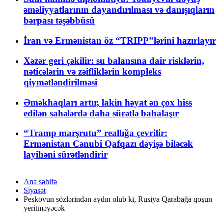
əməliyyatlarının dayandırılması və danışıqların
bərpası təşəbbüsü
İran və Ermənistan öz “TRIPP”lərini hazırlayır
Xəzər geri çəkilir: su balansına dair risklərin,
nəticələrin və zəifliklərin kompleks
qiymətləndirilməsi
Əməkhaqları artır, lakin həyat ən çox hiss
edilən sahələrdə daha sürətlə bahalaşır
“Tramp marşrutu” reallığa çevrilir:
Ermənistan Cənubi Qafqazı dəyişə biləcək
layihəni sürətləndirir
Ana səhifə
Siyasət
Peskovun sözlərindən aydın olub ki, Rusiya Qarabağa qoşun
yeritməyəcək