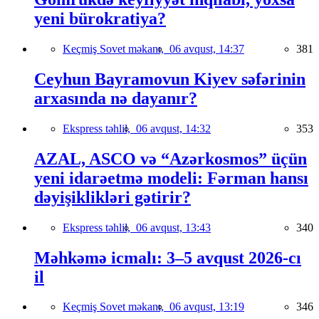
yeni bürokratiya?
Keçmiş Sovet məkanı,
06 avqust, 14:37
381
Ceyhun Bayramovun Kiyev səfərinin
arxasında nə dayanır?
Ekspress təhlil,
06 avqust, 14:32
353
AZAL, ASCO və “Azərkosmos” üçün
yeni idarəetmə modeli: Fərman hansı
dəyişiklikləri gətirir?
Ekspress təhlil,
06 avqust, 13:43
340
Məhkəmə icmalı: 3–5 avqust 2026-cı
il
Keçmiş Sovet məkanı,
06 avqust, 13:19
346