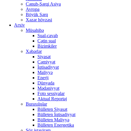
Cənub-Şərqi Asiya
Avropa
Böyük Şərq
Xəzər hövzəsi
Arxiv
Müsahibə
Sual-cavab
Çətin sual
Bizimkiler
Xəbərlər
Siyasət
Cəmiyyət
İqtisadiyyat
Maliyyə
Enerji
Dünyada
Mədəniyyət
Foto sessiyalar
Aktual Reportaj
Buraxılışlar
Bülleten Siyasət
Bülleten İqtisadiyyat
Bülleten Maliyyə
Bülleten Energetika
Söz istəyirəm