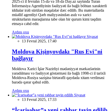
2025-ci il fevralın 15-də və 18-də Day.az saytında Turan
İnformasiya Agentliyinin fəaliyyəti ilə bağlı böhtan xarakterli
iddialar irəli sürülən məqalələr dərc edilib. Bu materiallarda
müəllif agentliyi Qərb maliyyəsindən asılı və xarici
strukturların maraqlarına tabe olan bir qurum kimi təqdim
etməyə cəhd edir.
Ardını oxu
Siyasət
13 Fevral 2025, 17:40
Moldova Kişinyovdakı "Rus Evi"ni
bağlayır
Moldova Xarici İşlər Nazirliyi mədəniyyət mərkəzlərinin
yaradılması və fəaliyyət göstərməsi ilə bağlı 1998-ci il tarixli
Moldova-Rusiya sazişinə birtərəfli qaydada xitam verilməsi
barədə qərar qəbul edib.
Ardını oxu
Siyasət
13 Fevral 2025, 17:33
“İçərişəhər”ə yeni rəhbər təyin edilib