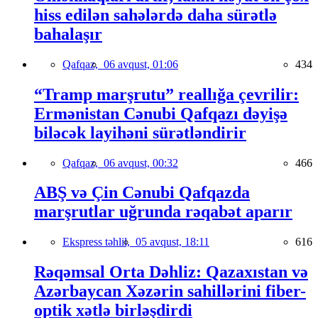
hiss edilən sahələrdə daha sürətlə
bahalaşır
Qafqaz,
06 avqust, 01:06
434
“Tramp marşrutu” reallığa çevrilir:
Ermənistan Cənubi Qafqazı dəyişə
biləcək layihəni sürətləndirir
Qafqaz,
06 avqust, 00:32
466
ABŞ və Çin Cənubi Qafqazda
marşrutlar uğrunda rəqabət aparır
Ekspress təhlil,
05 avqust, 18:11
616
Rəqəmsal Orta Dəhliz: Qazaxıstan və
Azərbaycan Xəzərin sahillərini fiber-
optik xətlə birləşdirdi