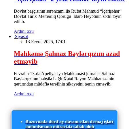
Dövlət başçısının sərəncamı ilə Rüfət Mahmud “İçərişəhər”
Dövlət Tarix-Memarlıq Qoruğu İdarə Heyətinin sədri təyin
edilib.
Ardını oxu
Siyasət
13 Fevral 2025, 17:01
Məhkəmə Şahnaz Bəylərqızını azad
etməyib
Fevralın 13-də Apellyasiya Məhkəməsi jurnalist Şahnaz
Bəylərqızının həbsilə bağlı Xətai Rayon Məhkəməsinin
qərarından müdafiə tərəfinin şikayətini təmin etməyib.
Ardını oxu
Buzovnada dörd ay davam edən drenaj işləri
ombudsmana müraciətə səbəb olub