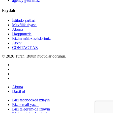
agency@turan.az
Faydalı
İstifadə şərtləri
Məxfilik siyasti
Abunə
Haqqımızda
Bizim mütəxəssislərimiz
Arxiv
CONTACT AZ
© 2026 Turan. Bütün hüquqlar qorunur.
Abunə
Daxil ol
Bizi facebookda izləyin
Bizə email yazın
Bizi teleqram-da izləyin