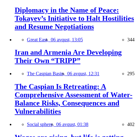
Diplomacy in the Name of Peace:
Tokayev’s Initiative to Halt Hostilities
and Resume Negotiations
Great East,
06 avqust, 13:05
344
Iran and Armenia Are Developing
Their Own “TRIPP”
The Caspian Basin,
06 avqust, 12:31
295
The Caspian Is Retreating: A
Comprehensive Assessment of Water-
Balance Risks, Consequences and
Vulnerabilities
Social sphere,
06 avqust, 01:38
402