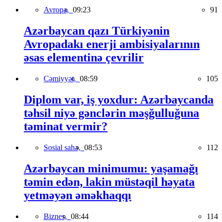
Avropa,
09:23
91
Azərbaycan qazı Türkiyənin
Avropadakı enerji ambisiyalarının
əsas elementinə çevrilir
Cəmiyyət,
08:59
105
Diplom var, iş yoxdur: Azərbaycanda
təhsil niyə gənclərin məşğulluğuna
təminat vermir?
Sosial sahə,
08:53
112
Azərbaycan minimumu: yaşamağı
təmin edən, lakin müstəqil həyata
yetməyən əməkhaqqı
Biznes,
08:44
114