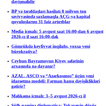
dəyişməlidir
BP və tərəfdaşları hasilatı 8 milyon ton
səviyyəsində saxlamaqla AÇG-yə kapital
qoyuluşlarını 31 faiz artırıblar
Media icmalı: 5 avqust saat 16:00-dan 6 avqust
2026-cı il saat 16:00-dək
Gömrükdə keyfiyyət inqilabı, yoxsa yeni
bürokratiya?
Ceyhun Bayramovun Kiyev səfərinin
arxasında nə dayanır?
AZAL, ASCO və “Azərkosmos” üçün yeni
idarəetmə modeli: Fərman hansı dəyişiklikləri
gətirir?
Məhkəmə icmalı: 3–5 avqust 2026-cı il
Sülh naminə diplomatiya: Tokayevin döyüş