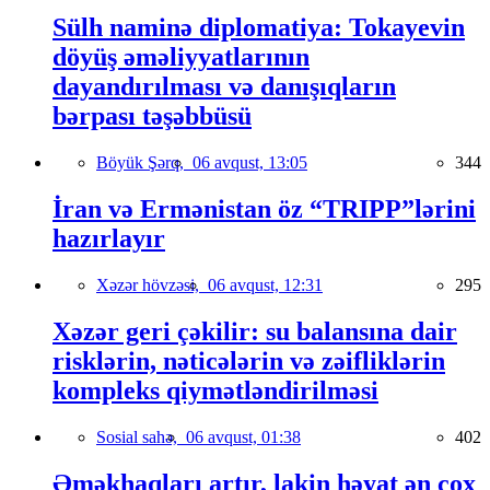
Sülh naminə diplomatiya: Tokayevin
döyüş əməliyyatlarının
dayandırılması və danışıqların
bərpası təşəbbüsü
Böyük Şərq,
06 avqust, 13:05
344
İran və Ermənistan öz “TRIPP”lərini
hazırlayır
Xəzər hövzəsi,
06 avqust, 12:31
295
Xəzər geri çəkilir: su balansına dair
risklərin, nəticələrin və zəifliklərin
kompleks qiymətləndirilməsi
Sosial sahə,
06 avqust, 01:38
402
Əməkhaqları artır, lakin həyat ən çox