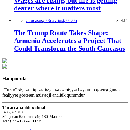
Wages are rising, but life is getting
dearer where it matters most
Caucasus,
06 avqust, 01:06
434
The Trump Route Takes Shape:
Armenia Accelerates a Project That
Could Transform the South Caucasus
Haqqımızda
“Turan” siyasət, iqtisadiyyat və cəmiyyət həyatının qovuşuğunda
fəaliyyət göstərən müstəqil analitik qurumdur.
Turan analitik xidməti
Bakı, AZ1010
Süleyman Rəhimov küç.,186, Mən. 24
Tel.: (+99412) 440 11 96