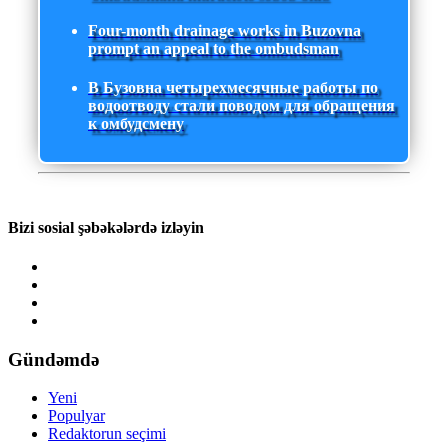
Four-month drainage works in Buzovna
prompt an appeal to the ombudsman
В Бузовна четырехмесячные работы по
водоотводу стали поводом для обращения
к омбудсмену
Bizi sosial şəbəkələrdə izləyin
Gündəmdə
Yeni
Populyar
Redaktorun seçimi