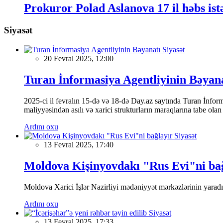
Prokuror Polad Aslanova 17 il həbs ist
Siyasət
Siyasət
20 Fevral 2025, 12:00
Turan İnformasiya Agentliyinin Bəyan
2025-ci il fevralın 15-də və 18-də Day.az saytında Turan İnformas
maliyyəsindən asılı və xarici strukturların maraqlarına tabe ola
Ardını oxu
Siyasət
13 Fevral 2025, 17:40
Moldova Kişinyovdakı "Rus Evi"ni ba
Moldova Xarici İşlər Nazirliyi mədəniyyət mərkəzlərinin yaradılm
Ardını oxu
Siyasət
13 Fevral 2025, 17:33