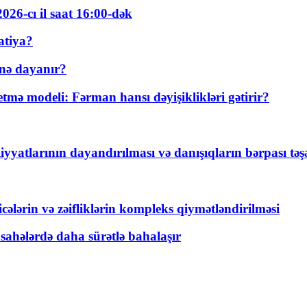
026-cı il saat 16:00-dək
atiya?
nə dayanır?
ə modeli: Fərman hansı dəyişiklikləri gətirir?
yyatlarının dayandırılması və danışıqların bərpası tə
ticələrin və zəifliklərin kompleks qiymətləndirilməsi
 sahələrdə daha sürətlə bahalaşır