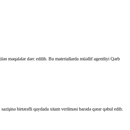
rülən məqalələr dərc edilib. Bu materiallarda müəllif agentliyi Qərb
sazişinə birtərəfli qaydada xitam verilməsi barədə qərar qəbul edib.