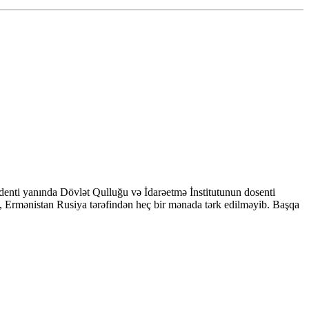
denti yanında Dövlət Qulluğu və İdarəetmə İnstitutunun dosenti
, Ermənistan Rusiya tərəfindən heç bir mənada tərk edilməyib. Başqa