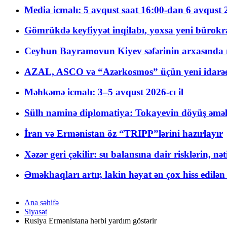
Media icmalı: 5 avqust saat 16:00-dan 6 avqust 2
Gömrükdə keyfiyyət inqilabı, yoxsa yeni bürokr
Ceyhun Bayramovun Kiyev səfərinin arxasında 
AZAL, ASCO və “Azərkosmos” üçün yeni idarəetm
Məhkəmə icmalı: 3–5 avqust 2026-cı il
Sülh naminə diplomatiya: Tokayevin döyüş əməli
İran və Ermənistan öz “TRIPP”lərini hazırlayır
Xəzər geri çəkilir: su balansına dair risklərin, nə
Əməkhaqları artır, lakin həyat ən çox hiss edilən
Ana səhifə
Siyasət
Rusiya Ermənistana hərbi yardım göstərir