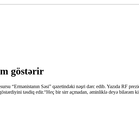
m göstərir
ursu “Ermənistanın Səsi” qəzetindəki nəşri dərc edib. Yazıda RF prezi
tərdiyini təsdiq edir.“Heç bir sirr açmadan, əminliklə deyə bilərəm ki