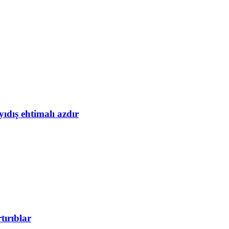
yıdış ehtimalı azdır
tırıblar