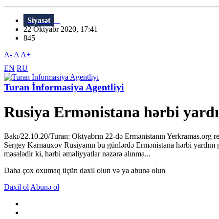
Siyasət
22 Oktyabr 2020, 17:41
845
A-
A
A+
EN
RU
Turan İnformasiya Agentliyi
Rusiya Ermənistana hərbi yardı
Bakı/22.10.20/Turan: Oktyabrın 22-də Ermənistanın Yerkramas.org res
Sergey Karnauxov Rusiyanın bu günlərdə Ermənistana hərbi yardım gös
məsələdir ki, hərbi əməliyyatlar nəzərə alınma...
Daha çox oxumaq üçün daxil olun və ya abunə olun
Daxil ol
Abunə ol