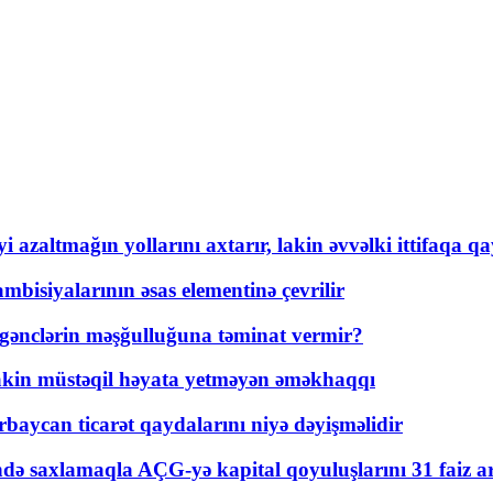
 azaltmağın yollarını axtarır, lakin əvvəlki ittifaqa qa
bisiyalarının əsas elementinə çevrilir
 gənclərin məşğulluğuna təminat vermir?
kin müstəqil həyata yetməyən əməkhaqqı
rbaycan ticarət qaydalarını niyə dəyişməlidir
ində saxlamaqla AÇG-yə kapital qoyuluşlarını 31 faiz ar