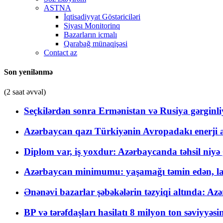
ASTNA
İqtisadiyyat Göstəriciləri
Siyası Monitorinq
Bazarların icmalı
Qarabağ münaqişəsi
Contact az
Son yenilənmə
(2 saat əvvəl)
Seçkilərdən sonra Ermənistan və Rusiya gərginliyi
Azərbaycan qazı Türkiyənin Avropadakı enerji am
Diplom var, iş yoxdur: Azərbaycanda təhsil niyə
Azərbaycan minimumu: yaşamağı təmin edən, la
Ənənəvi bazarlar şəbəkələrin təzyiqi altında: Azə
BP və tərəfdaşları hasilatı 8 milyon ton səviyyəs