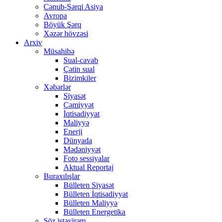
Cənub-Şərqi Asiya
Avropa
Böyük Şərq
Xəzər hövzəsi
Arxiv
Müsahibə
Sual-cavab
Çətin sual
Bizimkiler
Xəbərlər
Siyasət
Cəmiyyət
İqtisadiyyat
Maliyyə
Enerji
Dünyada
Mədəniyyət
Foto sessiyalar
Aktual Reportaj
Buraxılışlar
Bülleten Siyasət
Bülleten İqtisadiyyat
Bülleten Maliyyə
Bülleten Energetika
Söz istəyirəm