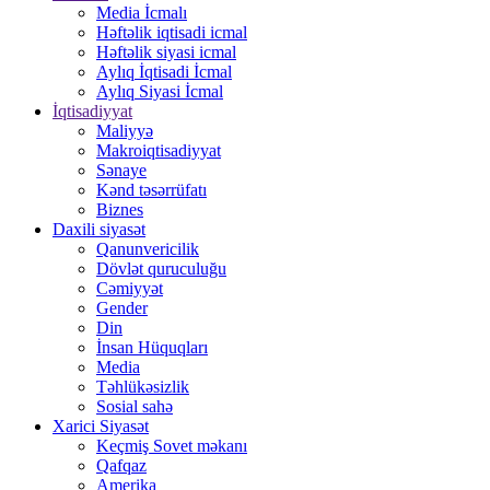
Media İcmalı
Həftəlik iqtisadi icmal
Həftəlik siyasi icmal
Aylıq İqtisadi İcmal
Aylıq Siyasi İcmal
İqtisadiyyat
Maliyyə
Makroiqtisadiyyat
Sənaye
Kənd təsərrüfatı
Biznes
Daxili siyasət
Qanunvericilik
Dövlət quruculuğu
Cəmiyyət
Gender
Din
İnsan Hüquqları
Media
Təhlükəsizlik
Sosial sahə
Xarici Siyasət
Keçmiş Sovet məkanı
Qafqaz
Amerika