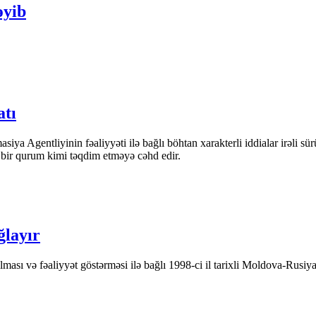
əyib
atı
iya Agentliyinin fəaliyyəti ilə bağlı böhtan xarakterli iddialar irəli sü
n bir qurum kimi təqdim etməyə cəhd edir.
ğlayır
ası və fəaliyyət göstərməsi ilə bağlı 1998-ci il tarixli Moldova-Rusiya 