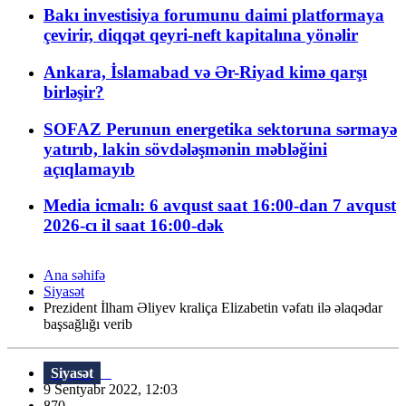
Bakı investisiya forumunu daimi platformaya
çevirir, diqqət qeyri-neft kapitalına yönəlir
Ankara, İslamabad və Ər-Riyad kimə qarşı
birləşir?
SOFAZ Perunun energetika sektoruna sərmayə
yatırıb, lakin sövdələşmənin məbləğini
açıqlamayıb
Media icmalı: 6 avqust saat 16:00-dan 7 avqust
2026-cı il saat 16:00-dək
Ana səhifə
Siyasət
Prezident İlham Əliyev kraliça Elizabetin vəfatı ilə əlaqədar
başsağlığı verib
Siyasət
9 Sentyabr 2022, 12:03
870