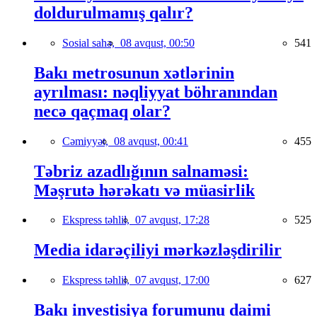
doldurulmamış qalır?
Sosial sahə,
08 avqust, 00:50
541
Bakı metrosunun xətlərinin
ayrılması: nəqliyyat böhranından
necə qaçmaq olar?
Cəmiyyət,
08 avqust, 00:41
455
Təbriz azadlığının salnaməsi:
Məşrutə hərəkatı və müasirlik
Ekspress təhlil,
07 avqust, 17:28
525
Media idarəçiliyi mərkəzləşdirilir
Ekspress təhlil,
07 avqust, 17:00
627
Bakı investisiya forumunu daimi