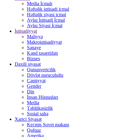
Media İcmalı
Həftəlik iqtisadi icmal
Həftəlik siyasi icmal
Aylıq İqtisadi İcmal
Aylıq Siyasi İcmal
İqtisadiyyat
Maliyyə
Makroiqtisadiyyat
Sənaye
Kənd təsərrüfatı
Biznes
Daxili siyasət
Qanunvericilik
Dövlət quruculuğu
Cəmiyyət
Gender
Din
İnsan Hüquqları
Media
Təhlükəsizlik
Sosial sahə
Xarici Siyasət
Keçmiş Sovet məkanı
Qafqaz
Amerika