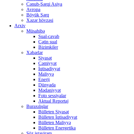
Cənub-Şərqi Asiya
Avropa
Böyük Şərq
Xəzər hövzəsi
Arxiv
Müsahibə
Sual-cavab
Çətin sual
Bizimkiler
Xəbərlər
Siyasət
Cəmiyyət
İqtisadiyyat
Maliyyə
Enerji
Dünyada
Mədəniyyət
Foto sessiyalar
Aktual Reportaj
Buraxılışlar
Bülleten Siyasət
Bülleten İqtisadiyyat
Bülleten Maliyyə
Bülleten Energetika
Söz istəyirəm