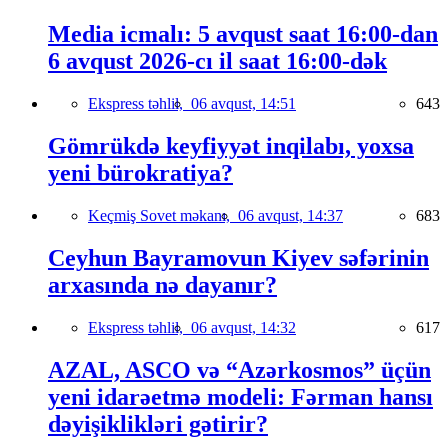
Media icmalı: 5 avqust saat 16:00-dan
6 avqust 2026-cı il saat 16:00-dək
Ekspress təhlil,
06 avqust, 14:51
643
Gömrükdə keyfiyyət inqilabı, yoxsa
yeni bürokratiya?
Keçmiş Sovet məkanı,
06 avqust, 14:37
683
Ceyhun Bayramovun Kiyev səfərinin
arxasında nə dayanır?
Ekspress təhlil,
06 avqust, 14:32
617
AZAL, ASCO və “Azərkosmos” üçün
yeni idarəetmə modeli: Fərman hansı
dəyişiklikləri gətirir?