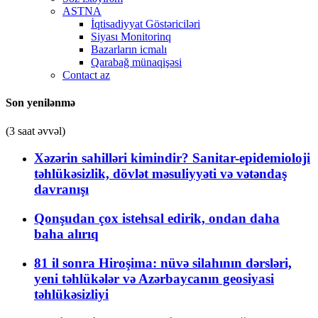
ASTNA
İqtisadiyyat Göstəriciləri
Siyası Monitorinq
Bazarların icmalı
Qarabağ münaqişəsi
Contact az
Son yenilənmə
(3 saat əvvəl)
Xəzərin sahilləri kimindir? Sanitar-epidemioloji
təhlükəsizlik, dövlət məsuliyyəti və vətəndaş
davranışı
Qonşudan çox istehsal edirik, ondan daha
baha alırıq
81 il sonra Hiroşima: nüvə silahının dərsləri,
yeni təhlükələr və Azərbaycanın geosiyasi
təhlükəsizliyi