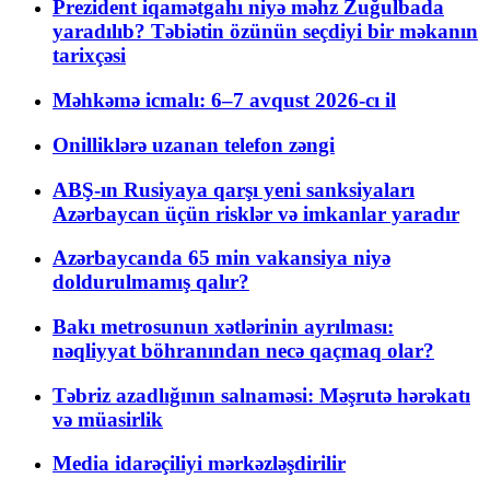
Prezident iqamətgahı niyə məhz Zuğulbada
yaradılıb? Təbiətin özünün seçdiyi bir məkanın
tarixçəsi
Məhkəmə icmalı: 6–7 avqust 2026-cı il
Onilliklərə uzanan telefon zəngi
ABŞ-ın Rusiyaya qarşı yeni sanksiyaları
Azərbaycan üçün risklər və imkanlar yaradır
Azərbaycanda 65 min vakansiya niyə
doldurulmamış qalır?
Bakı metrosunun xətlərinin ayrılması:
nəqliyyat böhranından necə qaçmaq olar?
Təbriz azadlığının salnaməsi: Məşrutə hərəkatı
və müasirlik
Media idarəçiliyi mərkəzləşdirilir