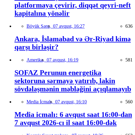
platformaya çevirir, diqqət qeyri-neft
kapitalına yönəlir
Böyük Şərq,
07 avqust, 16:27
636
Ankara, İslamabad və Ər-Riyad kimə
qarşı birləşir?
Amerika,
07 avqust, 16:19
581
SOFAZ Perunun energetika
sektoruna sərmayə yatırıb, lakin
sövdələşmənin məbləğini açıqlamayıb
Media İcmalı,
07 avqust, 16:10
560
Media icmalı: 6 avqust saat 16:00-dan
7 avqust 2026-cı il saat 16:00-dək