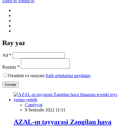
Daxil ol
Abunə ol
Rəy yaz
Ad *
Rəyiniz *
Oxudum və razıyam
Şərh göndərmə qaydaları
Göndər
Cəmiyyət
9 Sentyabr 2022 11:51
AZAL-ın təyyarəsi Zəngilan hava