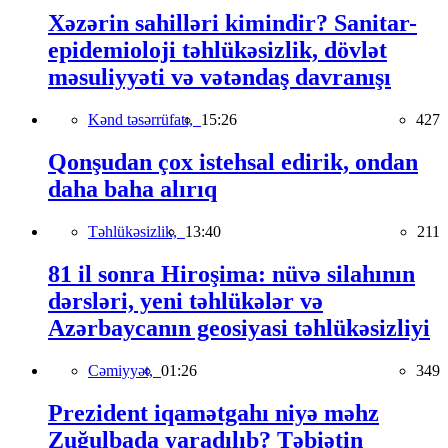
Xəzərin sahilləri kimindir? Sanitar-
epidemioloji təhlükəsizlik, dövlət
məsuliyyəti və vətəndaş davranışı
Kənd təsərrüfatı,
15:26
427
Qonşudan çox istehsal edirik, ondan
daha baha alırıq
Təhlükəsizlik,
13:40
211
81 il sonra Hiroşima: nüvə silahının
dərsləri, yeni təhlükələr və
Azərbaycanın geosiyasi təhlükəsizliyi
Cəmiyyət,
01:26
349
Prezident iqamətgahı niyə məhz
Zuğulbada yaradılıb? Təbiətin