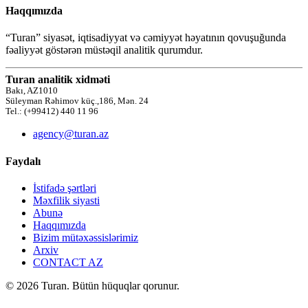
Haqqımızda
“Turan” siyasət, iqtisadiyyat və cəmiyyət həyatının qovuşuğunda
fəaliyyət göstərən müstəqil analitik qurumdur.
Turan analitik xidməti
Bakı, AZ1010
Süleyman Rəhimov küç.,186, Mən. 24
Tel.: (+99412) 440 11 96
agency@turan.az
Faydalı
İstifadə şərtləri
Məxfilik siyasti
Abunə
Haqqımızda
Bizim mütəxəssislərimiz
Arxiv
CONTACT AZ
© 2026 Turan. Bütün hüquqlar qorunur.