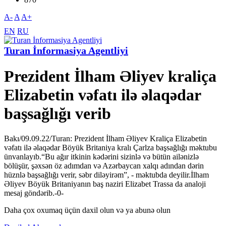
A-
A
A+
EN
RU
Turan İnformasiya Agentliyi
Prezident İlham Əliyev kraliça
Elizabetin vəfatı ilə əlaqədar
başsağlığı verib
Bakı/09.09.22/Turan: Prezident İlham Əliyev Kraliça Elizabetin
vəfatı ilə əlaqədar Böyük Britaniya kralı Çarlza başsağlığı məktubu
ünvanlayıb.“Bu ağır itkinin kədərini sizinlə və bütün ailənizlə
bölüşür, şəxsən öz adımdan və Azərbaycan xalqı adından dərin
hüznlə başsağlığı verir, səbr diləyirəm”, - məktubda deyilir.İlham
Əliyev Böyük Britaniyanın baş naziri Elizabet Trassa da analoji
mesaj göndərib.-0-
Daha çox oxumaq üçün daxil olun və ya abunə olun