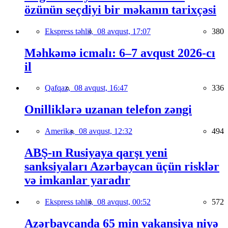
özünün seçdiyi bir məkanın tarixçəsi
Ekspress təhlil,
08 avqust, 17:07
380
Məhkəmə icmalı: 6–7 avqust 2026-cı
il
Qafqaz,
08 avqust, 16:47
336
Onilliklərə uzanan telefon zəngi
Amerika,
08 avqust, 12:32
494
ABŞ-ın Rusiyaya qarşı yeni
sanksiyaları Azərbaycan üçün risklər
və imkanlar yaradır
Ekspress təhlil,
08 avqust, 00:52
572
Azərbaycanda 65 min vakansiya niyə