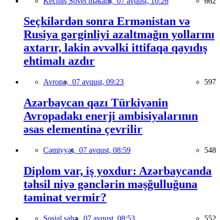
Keçmiş Sovet məkanı,
07 avqust, 10:26
662
Seçkilərdən sonra Ermənistan və
Rusiya gərginliyi azaltmağın yollarını
axtarır, lakin əvvəlki ittifaqa qayıdış
ehtimalı azdır
Avropa,
07 avqust, 09:23
597
Azərbaycan qazı Türkiyənin
Avropadakı enerji ambisiyalarının
əsas elementinə çevrilir
Cəmiyyət,
07 avqust, 08:59
548
Diplom var, iş yoxdur: Azərbaycanda
təhsil niyə gənclərin məşğulluğuna
təminat vermir?
Sosial sahə,
07 avqust, 08:53
552