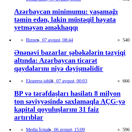
Azərbaycan minimumu: yaşamağı
təmin edən, lakin müstəqil həyata
yetməyən əməkhaqqı
Biznes,
07 avqust, 08:44
540
Ənənəvi bazarlar şəbəkələrin təzyiqi
altında: Azərbaycan ticarət
qaydalarını niyə dəyişməlidir
Ekspress təhlil,
07 avqust, 00:03
666
BP və tərəfdaşları hasilatı 8 milyon
ton səviyyəsində saxlamaqla AÇG-yə
kapital qoyuluşlarını 31 faiz
artırıblar
Media İcmalı,
06 avqust, 15:09
596