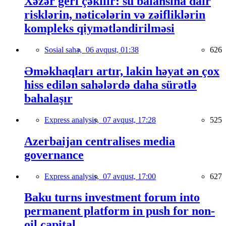
Xəzər geri çəkilir: su balansına dair
risklərin, nəticələrin və zəifliklərin
kompleks qiymətləndirilməsi
Sosial sahə,
06 avqust, 01:38
626
Əməkhaqları artır, lakin həyat ən çox
hiss edilən sahələrdə daha sürətlə
bahalaşır
Express analysis,
07 avqust, 17:28
525
Azerbaijan centralises media
governance
Express analysis,
07 avqust, 17:00
627
Baku turns investment forum into
permanent platform in push for non-
oil capital