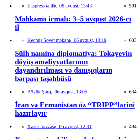
Ekspress təhlil,
06 avqust, 13:43
591
Məhkəmə icmalı: 3–5 avqust 2026-cı
il
Keçmiş Sovet məkanı,
06 avqust, 13:19
603
Sülh naminə diplomatiya: Tokayevin
döyüş əməliyyatlarının
dayandırılması və danışıqların
bərpası təşəbbüsü
Böyük Şərq,
06 avqust, 13:05
634
İran və Ermənistan öz “TRIPP”lərini
hazırlayır
Xəzər hövzəsi,
06 avqust, 12:31
494