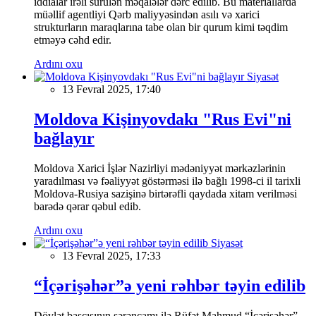
iddialar irəli sürülən məqalələr dərc edilib. Bu materiallarda
müəllif agentliyi Qərb maliyyəsindən asılı və xarici
strukturların maraqlarına tabe olan bir qurum kimi təqdim
etməyə cəhd edir.
Ardını oxu
Siyasət
13 Fevral 2025, 17:40
Moldova Kişinyovdakı "Rus Evi"ni
bağlayır
Moldova Xarici İşlər Nazirliyi mədəniyyət mərkəzlərinin
yaradılması və fəaliyyət göstərməsi ilə bağlı 1998-ci il tarixli
Moldova-Rusiya sazişinə birtərəfli qaydada xitam verilməsi
barədə qərar qəbul edib.
Ardını oxu
Siyasət
13 Fevral 2025, 17:33
“İçərişəhər”ə yeni rəhbər təyin edilib
Dövlət başçısının sərəncamı ilə Rüfət Mahmud “İçərişəhər”