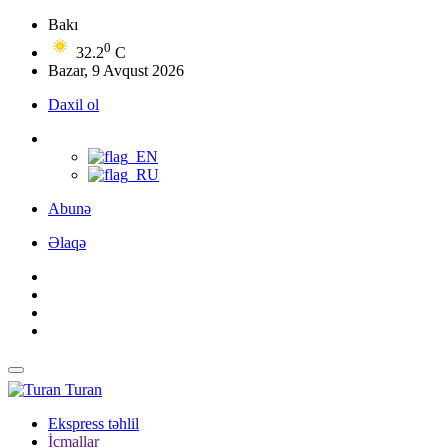
Bakı
0
32.2
C
Bazar, 9 Avqust 2026
Daxil ol
Abunə
Əlaqə
Turan
Ekspress təhlil
İcmallar