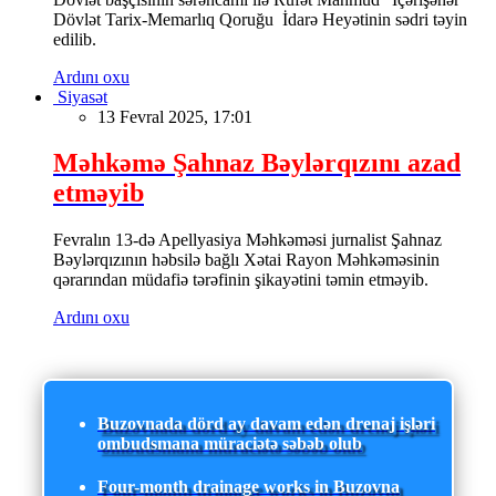
Dövlət Tarix-Memarlıq Qoruğu İdarə Heyətinin sədri təyin
edilib.
Ardını oxu
Siyasət
13 Fevral 2025, 17:01
Məhkəmə Şahnaz Bəylərqızını azad
etməyib
Fevralın 13-də Apellyasiya Məhkəməsi jurnalist Şahnaz
Bəylərqızının həbsilə bağlı Xətai Rayon Məhkəməsinin
qərarından müdafiə tərəfinin şikayətini təmin etməyib.
Ardını oxu
Buzovnada dörd ay davam edən drenaj işləri
ombudsmana müraciətə səbəb olub
Four-month drainage works in Buzovna