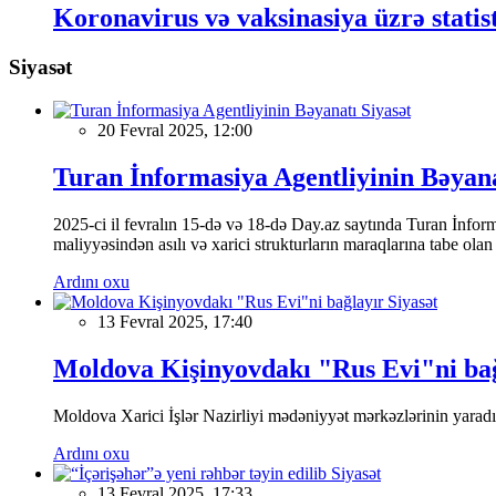
Koronavirus və vaksinasiya üzrə statis
Siyasət
Siyasət
20 Fevral 2025, 12:00
Turan İnformasiya Agentliyinin Bəyan
2025-ci il fevralın 15-də və 18-də Day.az saytında Turan İnformas
maliyyəsindən asılı və xarici strukturların maraqlarına tabe ola
Ardını oxu
Siyasət
13 Fevral 2025, 17:40
Moldova Kişinyovdakı "Rus Evi"ni ba
Moldova Xarici İşlər Nazirliyi mədəniyyət mərkəzlərinin yaradılm
Ardını oxu
Siyasət
13 Fevral 2025, 17:33