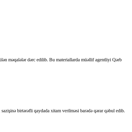
rülən məqalələr dərc edilib. Bu materiallarda müəllif agentliyi Qərb
sazişinə birtərəfli qaydada xitam verilməsi barədə qərar qəbul edib.