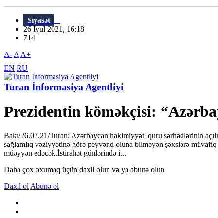
Siyasət
26 İyul 2021, 16:18
714
A-
A
A+
EN
RU
Turan İnformasiya Agentliyi
Prezidentin köməkçisi: “Azərba
Bakı/26.07.21/Turan: Azərbaycan hakimiyyəti quru sərhədlərinin açıl
sağlamlıq vəziyyətinə görə peyvənd oluna bilməyən şəxslərə müvafiq se
müəyyən edəcək.İstirahət günlərində i...
Daha çox oxumaq üçün daxil olun və ya abunə olun
Daxil ol
Abunə ol