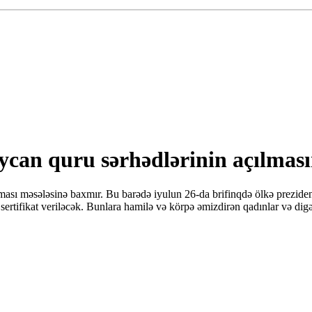
ycan quru sərhədlərinin açılması
ması məsələsinə baxmır. Bu barədə iyulun 26-da brifinqdə ölkə prezide
rtifikat veriləcək. Bunlara hamilə və körpə əmizdirən qadınlar və digər