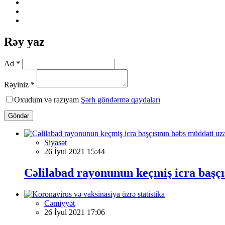
Rəy yaz
Ad *
Rəyiniz *
Oxudum və razıyam
Şərh göndərmə qaydaları
Göndər
Siyasət
26 İyul 2021 15:44
Cəlilabad rayonunun keçmiş icra başçı
Cəmiyyət
26 İyul 2021 17:06