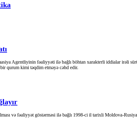
tika
atı
iya Agentliyinin fəaliyyəti ilə bağlı böhtan xarakterli iddialar irəli sü
n bir qurum kimi təqdim etməyə cəhd edir.
ğlayır
ası və fəaliyyət göstərməsi ilə bağlı 1998-ci il tarixli Moldova-Rusiya 