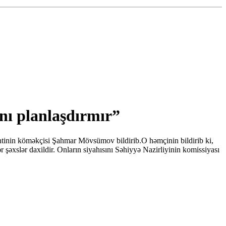
nı planlaşdırmır”
ntinin köməkçisi Şahmar Mövsümov bildirib.O həmçinin bildirib ki,
 şəxslər daxildir. Onların siyahısını Səhiyyə Nazirliyinin komissiyası