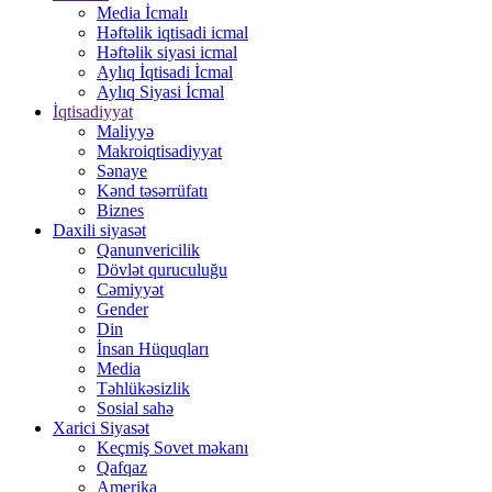
Media İcmalı
Həftəlik iqtisadi icmal
Həftəlik siyasi icmal
Aylıq İqtisadi İcmal
Aylıq Siyasi İcmal
İqtisadiyyat
Maliyyə
Makroiqtisadiyyat
Sənaye
Kənd təsərrüfatı
Biznes
Daxili siyasət
Qanunvericilik
Dövlət quruculuğu
Cəmiyyət
Gender
Din
İnsan Hüquqları
Media
Təhlükəsizlik
Sosial sahə
Xarici Siyasət
Keçmiş Sovet məkanı
Qafqaz
Amerika