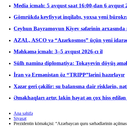
Media icmalı: 5 avqust saat 16:00-dan 6 avqust 2
Gömrükdə keyfiyyət inqilabı, yoxsa yeni bürokr
Ceyhun Bayramovun Kiyev səfərinin arxasında 
AZAL, ASCO və “Azərkosmos” üçün yeni idarəetm
Məhkəmə icmalı: 3–5 avqust 2026-cı il
Sülh naminə diplomatiya: Tokayevin döyüş əməli
İran və Ermənistan öz “TRIPP”lərini hazırlayır
Xəzər geri çəkilir: su balansına dair risklərin, nə
Əməkhaqları artır, lakin həyat ən çox hiss edilən
Ana səhifə
Siyasət
Prezidentin köməkçisi: “Azərbaycan quru sərhədlərinin açılması