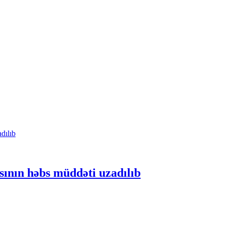
sının həbs müddəti uzadılıb