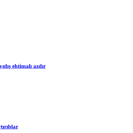
yıdış ehtimalı azdır
tırıblar