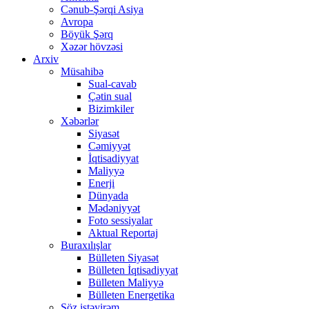
Cənub-Şərqi Asiya
Avropa
Böyük Şərq
Xəzər hövzəsi
Arxiv
Müsahibə
Sual-cavab
Çətin sual
Bizimkiler
Xəbərlər
Siyasət
Cəmiyyət
İqtisadiyyat
Maliyyə
Enerji
Dünyada
Mədəniyyət
Foto sessiyalar
Aktual Reportaj
Buraxılışlar
Bülleten Siyasət
Bülleten İqtisadiyyat
Bülleten Maliyyə
Bülleten Energetika
Söz istəyirəm