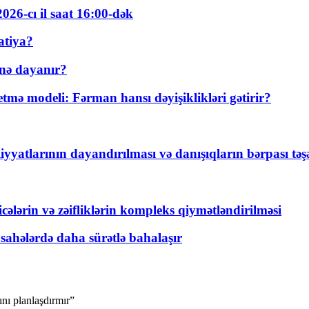
026-cı il saat 16:00-dək
atiya?
nə dayanır?
ə modeli: Fərman hansı dəyişiklikləri gətirir?
yyatlarının dayandırılması və danışıqların bərpası tə
ticələrin və zəifliklərin kompleks qiymətləndirilməsi
 sahələrdə daha sürətlə bahalaşır
nı planlaşdırmır”