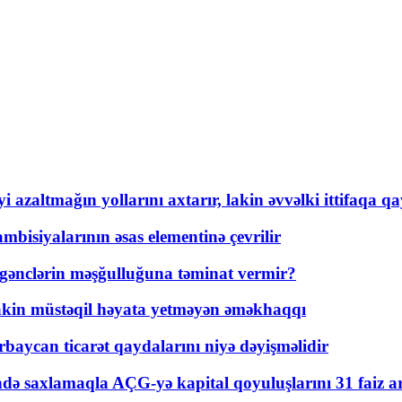
 azaltmağın yollarını axtarır, lakin əvvəlki ittifaqa qa
bisiyalarının əsas elementinə çevrilir
 gənclərin məşğulluğuna təminat vermir?
kin müstəqil həyata yetməyən əməkhaqqı
rbaycan ticarət qaydalarını niyə dəyişməlidir
ində saxlamaqla AÇG-yə kapital qoyuluşlarını 31 faiz ar