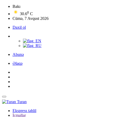
Bakı
0
30.6
C
Cümə, 7 Avqust 2026
Daxil ol
Abunə
Əlaqə
Turan
Ekspress təhlil
İcmallar