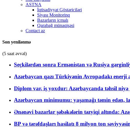
ASTNA
İqtisadiyyat Göstəriciləri
Siyası Monitorinq
Bazarların icmalı
Qarabağ münaqişəsi
Contact az
Son yenilənmə
(5 saat əvvəl)
Seçkilərdən sonra Ermənistan və Rusiya gərginliyi
Azərbaycan qazı Türkiyənin Avropadakı enerji am
Diplom var, iş yoxdur: Azərbaycanda təhsil niyə
Azərbaycan minimumu: yaşamağı təmin edən, la
Ənənəvi bazarlar şəbəkələrin təzyiqi altında: Azə
BP və tərəfdaşları hasilatı 8 milyon ton səviyyəs