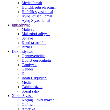
Media İcmalı
Həftəlik iqtisadi icmal
Həftəlik siyasi icmal
Aylıq İqtisadi İcmal
Aylıq Siyasi İcmal
İqtisadiyyat
Maliyyə
Makroiqtisadiyyat
Sənaye
Kənd təsərrüfatı
Biznes
Daxili siyasət
Qanunvericilik
Dövlət quruculuğu
Cəmiyyət
Gender
Din
İnsan Hüquqları
Media
Təhlükəsizlik
Sosial sahə
Xarici Siyasət
Keçmiş Sovet məkanı
Qafqaz
Amerika