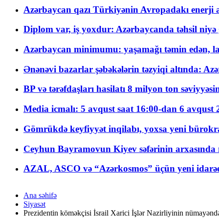
Azərbaycan qazı Türkiyənin Avropadakı enerji am
Diplom var, iş yoxdur: Azərbaycanda təhsil niyə
Azərbaycan minimumu: yaşamağı təmin edən, la
Ənənəvi bazarlar şəbəkələrin təzyiqi altında: Azə
BP və tərəfdaşları hasilatı 8 milyon ton səviyyəs
Media icmalı: 5 avqust saat 16:00-dan 6 avqust 2
Gömrükdə keyfiyyət inqilabı, yoxsa yeni bürokr
Ceyhun Bayramovun Kiyev səfərinin arxasında 
AZAL, ASCO və “Azərkosmos” üçün yeni idarəetm
Ana səhifə
Siyasət
Prezidentin köməkçisi İsrail Xarici İşlər Nazirliyinin nümayənd