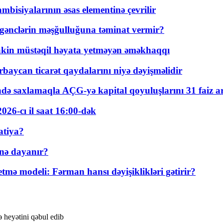
bisiyalarının əsas elementinə çevrilir
 gənclərin məşğulluğuna təminat vermir?
kin müstəqil həyata yetməyən əməkhaqqı
rbaycan ticarət qaydalarını niyə dəyişməlidir
ində saxlamaqla AÇG-yə kapital qoyuluşlarını 31 faiz ar
026-cı il saat 16:00-dək
atiya?
nə dayanır?
ə modeli: Fərman hansı dəyişiklikləri gətirir?
ə heyətini qəbul edib