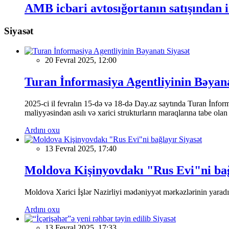
AMB icbari avtosığortanın satışından i
Siyasət
Siyasət
20 Fevral 2025, 12:00
Turan İnformasiya Agentliyinin Bəyan
2025-ci il fevralın 15-də və 18-də Day.az saytında Turan İnformas
maliyyəsindən asılı və xarici strukturların maraqlarına tabe ola
Ardını oxu
Siyasət
13 Fevral 2025, 17:40
Moldova Kişinyovdakı "Rus Evi"ni ba
Moldova Xarici İşlər Nazirliyi mədəniyyət mərkəzlərinin yaradılm
Ardını oxu
Siyasət
13 Fevral 2025, 17:33