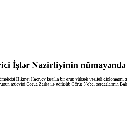
ici İşlər Nazirliyinin nümayəndə
məkçisi Hikmət Hacıyev İsrailin bir qrup yüksək vəzifəli diplomatını qəb
ktorunun müavini Coşua Zarka ilə görüşüb.Görüş Nobel qardaşlarının Bak