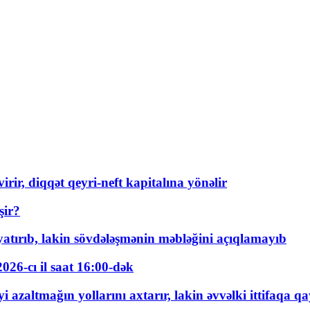
rir, diqqət qeyri-neft kapitalına yönəlir
şir?
tırıb, lakin sövdələşmənin məbləğini açıqlamayıb
026-cı il saat 16:00-dək
 azaltmağın yollarını axtarır, lakin əvvəlki ittifaqa qa