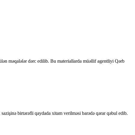
rülən məqalələr dərc edilib. Bu materiallarda müəllif agentliyi Qərb
sazişinə birtərəfli qaydada xitam verilməsi barədə qərar qəbul edib.