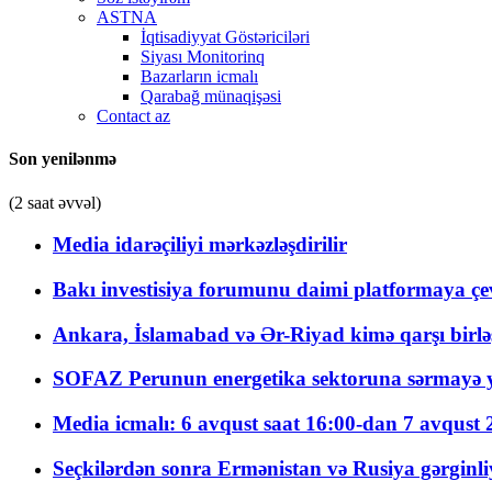
ASTNA
İqtisadiyyat Göstəriciləri
Siyası Monitorinq
Bazarların icmalı
Qarabağ münaqişəsi
Contact az
Son yenilənmə
(2 saat əvvəl)
Media idarəçiliyi mərkəzləşdirilir
Bakı investisiya forumunu daimi platformaya çevi
Ankara, İslamabad və Ər-Riyad kimə qarşı birlə
SOFAZ Perunun energetika sektoruna sərmayə ya
Media icmalı: 6 avqust saat 16:00-dan 7 avqust 2
Seçkilərdən sonra Ermənistan və Rusiya gərginliyi