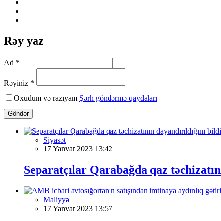
Rəy yaz
Ad *
Rəyiniz *
Oxudum və razıyam
Şərh göndərmə qaydaları
Göndər
Siyasət
17 Yanvar 2023 13:42
Separatçılar Qarabağda qaz təchizatını
Maliyyə
17 Yanvar 2023 13:57