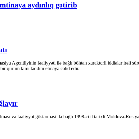
mtinaya aydınlıq gətirib
atı
iya Agentliyinin fəaliyyəti ilə bağlı böhtan xarakterli iddialar irəli sü
n bir qurum kimi təqdim etməyə cəhd edir.
ğlayır
ası və fəaliyyət göstərməsi ilə bağlı 1998-ci il tarixli Moldova-Rusiya 