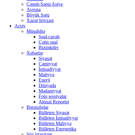
Cənub-Şərqi Asiya
Avropa
Böyük Şərq
Xəzər hövzəsi
Arxiv
Müsahibə
Sual-cavab
Çətin sual
Bizimkiler
Xəbərlər
Siyasət
Cəmiyyət
İqtisadiyyat
Maliyyə
Enerji
Dünyada
Mədəniyyət
Foto sessiyalar
Aktual Reportaj
Buraxılışlar
Bülleten Siyasət
Bülleten İqtisadiyyat
Bülleten Maliyyə
Bülleten Energetika
Söz istəyirəm