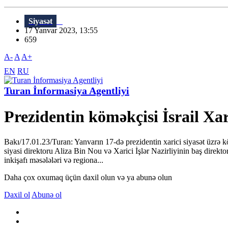
Siyasət
17 Yanvar 2023, 13:55
659
A-
A
A+
EN
RU
Turan İnformasiya Agentliyi
Prezidentin köməkçisi İsrail Xar
Bakı/17.01.23/Turan: Yanvarın 17-də prezidentin xarici siyasət üzrə kö
siyasi direktoru Aliza Bin Nou və Xarici İşlər Nazirliyinin baş dire
inkişafı məsələləri və regiona...
Daha çox oxumaq üçün daxil olun və ya abunə olun
Daxil ol
Abunə ol