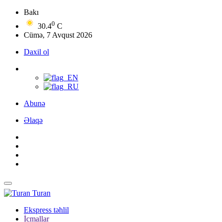
Bakı
0
30.4
C
Cümə, 7 Avqust 2026
Daxil ol
Abunə
Əlaqə
Turan
Ekspress təhlil
İcmallar