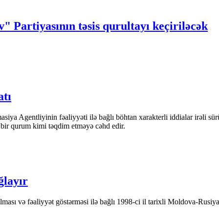
" Partiyasının təsis qurultayı keçiriləcək
atı
iya Agentliyinin fəaliyyəti ilə bağlı böhtan xarakterli iddialar irəli sü
n bir qurum kimi təqdim etməyə cəhd edir.
ğlayır
ası və fəaliyyət göstərməsi ilə bağlı 1998-ci il tarixli Moldova-Rusiya 