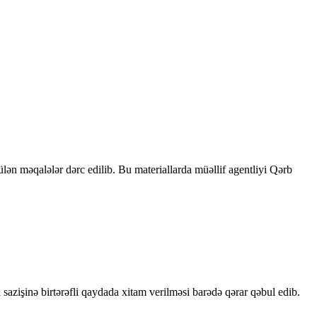
rülən məqalələr dərc edilib. Bu materiallarda müəllif agentliyi Qərb
sazişinə birtərəfli qaydada xitam verilməsi barədə qərar qəbul edib.