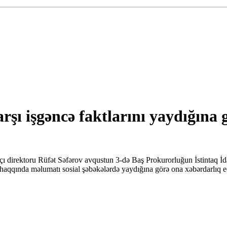
şı işgəncə faktlarını yaydığına
ı direktoru Rüfət Səfərov avqustun 3-də Baş Prokurorluğun İstintaq İdarə
ında məlumatı sosial şəbəkələrdə yaydığına görə ona xəbərdarlıq edili