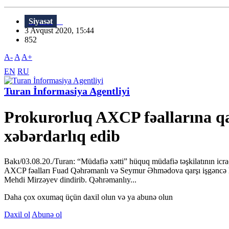
Siyasət
3 Avqust 2020, 15:44
852
A-
A
A+
EN
RU
Turan İnformasiya Agentliyi
Prokurorluq AXCP fəallarına qar
xəbərdarlıq edib
Bakı/03.08.20./Turan: “Müdafiə xətti” hüquq müdafiə təşkilatının icraç
AXCP fəalları Fuad Qəhrəmanlı və Seymur Əhmədova qarşı işgəncə haqq
Mehdi Mirzəyev dindirib. Qəhrəmanlıy...
Daha çox oxumaq üçün daxil olun və ya abunə olun
Daxil ol
Abunə ol