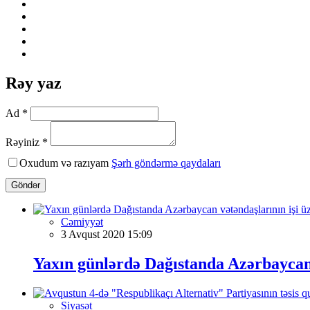
Rəy yaz
Ad *
Rəyiniz *
Oxudum və razıyam
Şərh göndərmə qaydaları
Göndər
Cəmiyyət
3 Avqust 2020 15:09
Yaxın günlərdə Dağıstanda Azərbaycan
Siyasət