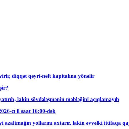
rir, diqqət qeyri-neft kapitalına yönəlir
şir?
tırıb, lakin sövdələşmənin məbləğini açıqlamayıb
026-cı il saat 16:00-dək
 azaltmağın yollarını axtarır, lakin əvvəlki ittifaqa qa