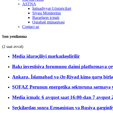
ASTNA
İqtisadiyyat Göstəriciləri
Siyası Monitorinq
Bazarların icmalı
Qarabağ münaqişəsi
Contact az
Son yenilənmə
(2 saat əvvəl)
Media idarəçiliyi mərkəzləşdirilir
Bakı investisiya forumunu daimi platformaya çevi
Ankara, İslamabad və Ər-Riyad kimə qarşı birlə
SOFAZ Perunun energetika sektoruna sərmayə ya
Media icmalı: 6 avqust saat 16:00-dan 7 avqust 2
Seçkilərdən sonra Ermənistan və Rusiya gərginliyi