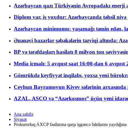
Azərbaycan qazı Türkiyənin Avropadakı enerji am
Diplom var, iş yoxdur: Azərbaycanda təhsil niyə
Azərbaycan minimumu: yaşamağı təmin edən, la
Ənənəvi bazarlar şəbəkələrin təzyiqi altında: Azə
BP və tərəfdaşları hasilatı 8 milyon ton səviyyəs
Media icmalı: 5 avqust saat 16:00-dan 6 avqust 2
Gömrükdə keyfiyyət inqilabı, yoxsa yeni bürokr
Ceyhun Bayramovun Kiyev səfərinin arxasında 
AZAL, ASCO və “Azərkosmos” üçün yeni idarəetm
Ana səhifə
Siyasət
Prokurorluq AXCP fəallarına qarşı işgəncə faktlarını yaydığına