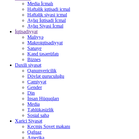
Media İcmalı
Həftəlik iqtisadi icmal
Həftəlik siyasi icmal
Aylıq İqtisadi İcmal
Aylıq Siyasi İcmal
İqtisadiyyat
Maliyyə
Makroiqtisadiyyat
Sənaye
Kənd təsərrüfatı
Biznes
Daxili siyasət
Qanunvericilik
Dövlət quruculuğu
Cəmiyyət
Gender
Din
İnsan Hüquqları
Media
Təhlükəsizlik
Sosial sahə
Xarici Siyasət
Keçmiş Sovet məkanı
Qafqaz
Amerika