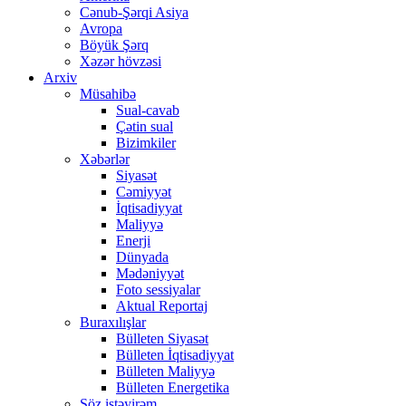
Cənub-Şərqi Asiya
Avropa
Böyük Şərq
Xəzər hövzəsi
Arxiv
Müsahibə
Sual-cavab
Çətin sual
Bizimkiler
Xəbərlər
Siyasət
Cəmiyyət
İqtisadiyyat
Maliyyə
Enerji
Dünyada
Mədəniyyət
Foto sessiyalar
Aktual Reportaj
Buraxılışlar
Bülleten Siyasət
Bülleten İqtisadiyyat
Bülleten Maliyyə
Bülleten Energetika
Söz istəyirəm