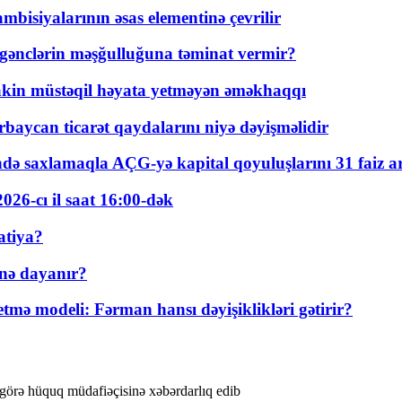
bisiyalarının əsas elementinə çevrilir
 gənclərin məşğulluğuna təminat vermir?
kin müstəqil həyata yetməyən əməkhaqqı
rbaycan ticarət qaydalarını niyə dəyişməlidir
ində saxlamaqla AÇG-yə kapital qoyuluşlarını 31 faiz ar
026-cı il saat 16:00-dək
atiya?
nə dayanır?
ə modeli: Fərman hansı dəyişiklikləri gətirir?
 görə hüquq müdafiəçisinə xəbərdarlıq edib