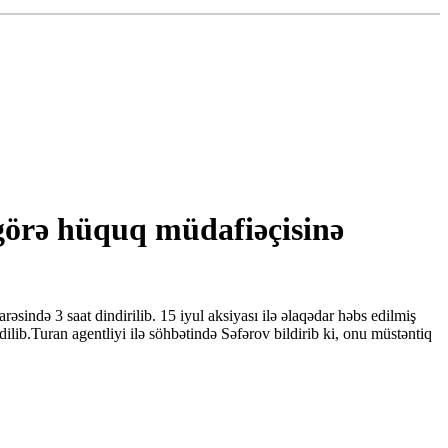
 görə hüquq müdafiəçisinə
sində 3 saat dindirilib. 15 iyul aksiyası ilə əlaqədar həbs edilmiş
b.Turan agentliyi ilə söhbətində Səfərov bildirib ki, onu müstəntiq