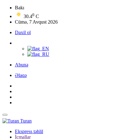
Bakı
0
30.4
C
Cümə, 7 Avqust 2026
Daxil ol
Abunə
Əlaqə
Turan
Ekspress təhlil
İcmallar