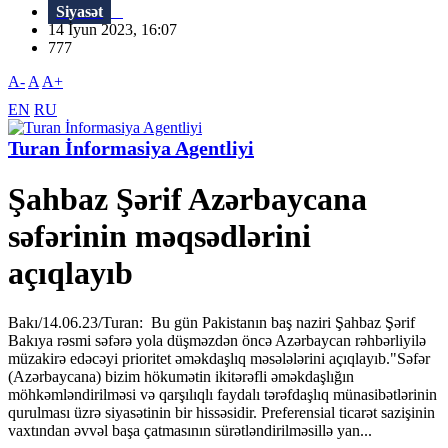
Siyasət
14 İyun 2023, 16:07
777
A-
A
A+
EN
RU
Turan İnformasiya Agentliyi
Şahbaz Şərif Azərbaycana
səfərinin məqsədlərini
açıqlayıb
Bakı/14.06.23/Turan: Bu gün Pakistanın baş naziri Şahbaz Şərif
Bakıya rəsmi səfərə yola düşməzdən öncə Azərbaycan rəhbərliyilə
müzakirə edəcəyi prioritet əməkdaşlıq məsələlərini açıqlayıb."Səfər
(Azərbaycana) bizim hökumətin ikitərəfli əməkdaşlığın
möhkəmləndirilməsi və qarşılıqlı faydalı tərəfdaşlıq münasibətlərinin
qurulması üzrə siyasətinin bir hissəsidir. Preferensial ticarət sazişinin
vaxtından əvvəl başa çatmasının sürətləndirilməsillə yan...