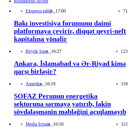
Redaktorun seçimi
Ekspress təhlil,
17:00
71
Bakı investisiya forumunu daimi
platformaya çevirir, diqqət qeyri-neft
kapitalına yönəlir
Böyük Şərq,
16:27
123
Ankara, İslamabad və Ər-Riyad kimə
qarşı birləşir?
Amerika,
16:19
118
SOFAZ Perunun energetika
sektoruna sərmayə yatırıb, lakin
sövdələşmənin məbləğini açıqlamayıb
Media İcmalı,
16:10
112