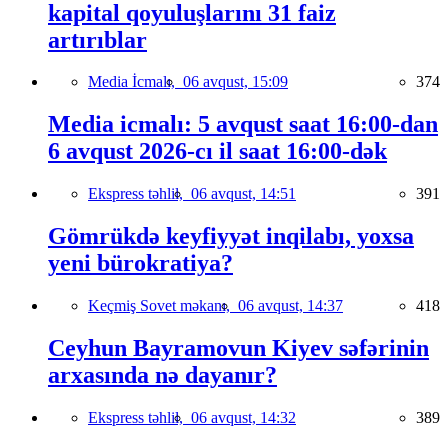
kapital qoyuluşlarını 31 faiz
artırıblar
Media İcmalı,
06 avqust, 15:09
374
Media icmalı: 5 avqust saat 16:00-dan
6 avqust 2026-cı il saat 16:00-dək
Ekspress təhlil,
06 avqust, 14:51
391
Gömrükdə keyfiyyət inqilabı, yoxsa
yeni bürokratiya?
Keçmiş Sovet məkanı,
06 avqust, 14:37
418
Ceyhun Bayramovun Kiyev səfərinin
arxasında nə dayanır?
Ekspress təhlil,
06 avqust, 14:32
389