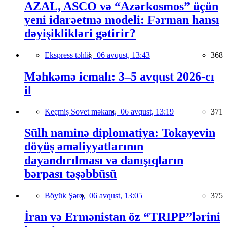
AZAL, ASCO və “Azərkosmos” üçün
yeni idarəetmə modeli: Fərman hansı
dəyişiklikləri gətirir?
Ekspress təhlil,
06 avqust, 13:43
368
Məhkəmə icmalı: 3–5 avqust 2026-cı
il
Keçmiş Sovet məkanı,
06 avqust, 13:19
371
Sülh naminə diplomatiya: Tokayevin
döyüş əməliyyatlarının
dayandırılması və danışıqların
bərpası təşəbbüsü
Böyük Şərq,
06 avqust, 13:05
375
İran və Ermənistan öz “TRIPP”lərini