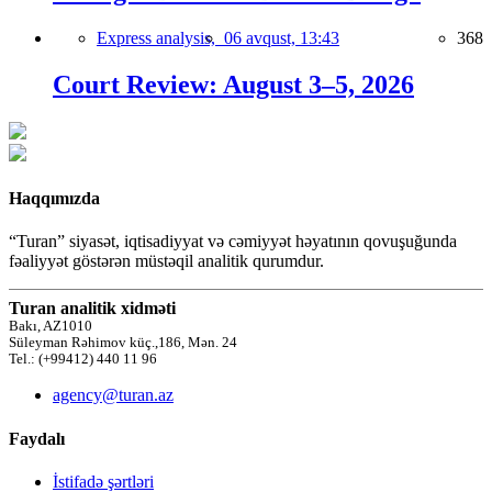
Express analysis,
06 avqust, 13:43
368
Court Review: August 3–5, 2026
Haqqımızda
“Turan” siyasət, iqtisadiyyat və cəmiyyət həyatının qovuşuğunda
fəaliyyət göstərən müstəqil analitik qurumdur.
Turan analitik xidməti
Bakı, AZ1010
Süleyman Rəhimov küç.,186, Mən. 24
Tel.: (+99412) 440 11 96
agency@turan.az
Faydalı
İstifadə şərtləri