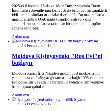
2025-ci il fevralın 15-də və 18-də Day.az saytında Turan
İnformasiya Agentliyinin fəaliyyəti ilə bağlı böhtan xarakterli
iddialar irəli sürülən məqalələr dərc edilib. Bu materiallarda
müəllif agentliyi Qərb maliyyəsindən asılı və xarici
strukturların maraqlarına tabe olan bir qurum kimi təqdim
etməyə cəhd edir.
Ardını oxu
Siyasət
13 Fevral 2025, 17:40
Moldova Kişinyovdakı "Rus Evi"ni
bağlayır
Moldova Xarici İşlər Nazirliyi mədəniyyət mərkəzlərinin
yaradılması və fəaliyyət göstərməsi ilə bağlı 1998-ci il tarixli
Moldova-Rusiya sazişinə birtərəfli qaydada xitam verilməsi
barədə qərar qəbul edib.
Ardını oxu
Siyasət
13 Fevral 2025, 17:33