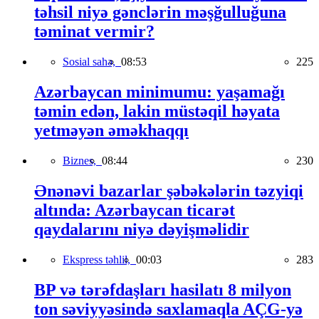
təhsil niyə gənclərin məşğulluğuna
təminat vermir?
Sosial sahə,
08:53
225
Azərbaycan minimumu: yaşamağı
təmin edən, lakin müstəqil həyata
yetməyən əməkhaqqı
Biznes,
08:44
230
Ənənəvi bazarlar şəbəkələrin təzyiqi
altında: Azərbaycan ticarət
qaydalarını niyə dəyişməlidir
Ekspress təhlil,
00:03
283
BP və tərəfdaşları hasilatı 8 milyon
ton səviyyəsində saxlamaqla AÇG-yə