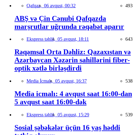
Qafqaz,
06 avqust, 00:32
493
ABŞ və Çin Cənubi Qafqazda
marşrutlar uğrunda rəqabət aparır
Ekspress təhlil,
05 avqust, 18:11
643
Rəqəmsal Orta Dəhliz: Qazaxıstan və
Azərbaycan Xəzərin sahillərini fiber-
optik xətlə birləşdirdi
Media İcmalı,
05 avqust, 16:37
538
Media icmalı: 4 avqust saat 16:00-dan
5 avqust saat 16:00-dək
Ekspress təhlil,
05 avqust, 15:29
539
Sosial şəbəkələr üçün 16 yaş həddi