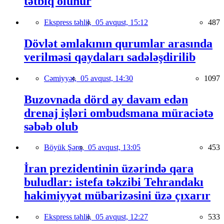
tətbiq olunur
Ekspress təhlil,
05 avqust, 15:12
487
Dövlət əmlakının qurumlar arasında
verilməsi qaydaları sadələşdirilib
Cəmiyyət,
05 avqust, 14:30
1097
Buzovnada dörd ay davam edən
drenaj işləri ombudsmana müraciətə
səbəb olub
Böyük Şərq,
05 avqust, 13:05
453
İran prezidentinin üzərində qara
buludlar: istefa təkzibi Tehrandakı
hakimiyyət mübarizəsini üzə çıxarır
Ekspress təhlil,
05 avqust, 12:27
533