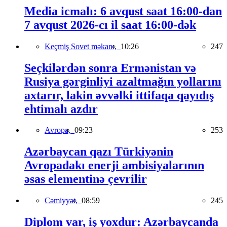
Media icmalı: 6 avqust saat 16:00-dan
7 avqust 2026-cı il saat 16:00-dək
Keçmiş Sovet məkanı,
10:26
247
Seçkilərdən sonra Ermənistan və
Rusiya gərginliyi azaltmağın yollarını
axtarır, lakin əvvəlki ittifaqa qayıdış
ehtimalı azdır
Avropa,
09:23
253
Azərbaycan qazı Türkiyənin
Avropadakı enerji ambisiyalarının
əsas elementinə çevrilir
Cəmiyyət,
08:59
245
Diplom var, iş yoxdur: Azərbaycanda