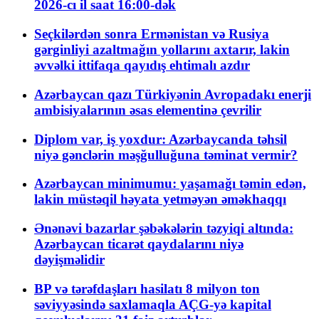
2026-cı il saat 16:00-dək
Seçkilərdən sonra Ermənistan və Rusiya
gərginliyi azaltmağın yollarını axtarır, lakin
əvvəlki ittifaqa qayıdış ehtimalı azdır
Azərbaycan qazı Türkiyənin Avropadakı enerji
ambisiyalarının əsas elementinə çevrilir
Diplom var, iş yoxdur: Azərbaycanda təhsil
niyə gənclərin məşğulluğuna təminat vermir?
Azərbaycan minimumu: yaşamağı təmin edən,
lakin müstəqil həyata yetməyən əməkhaqqı
Ənənəvi bazarlar şəbəkələrin təzyiqi altında:
Azərbaycan ticarət qaydalarını niyə
dəyişməlidir
BP və tərəfdaşları hasilatı 8 milyon ton
səviyyəsində saxlamaqla AÇG-yə kapital