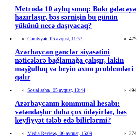
Metroda 10 aylıq sınaq: Bakı gələcəyə
hazırlaşır, bəs sərnişin bu günün
yükünü necə daşıyacaq?
Cəmiyyət,
05 avqust, 11:57
475
Azərbaycan gənclər siyasətini
nəticələrə bağlamağa çalışır, lakin
məşğulluq və beyin axını problemləri
qalır
Sosial sahə,
05 avqust, 10:44
494
Azərbaycanın kommunal hesabı:
vətəndaşlar daha çox ödəyirlər, bəs
keyfiyyət tələb edə bilirlərmi?
Media Review,
06 avqust, 15:09
374