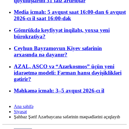
qoyuluşlarını 31 faiz artırıblar
Media icmalı: 5 avqust saat 16:00-dan 6 avqust
2026-cı il saat 16:00-dək
Gömrükdə keyfiyyət inqilabı, yoxsa yeni
bürokratiya?
Ceyhun Bayramovun Kiyev səfərinin
arxasında nə dayanır?
AZAL, ASCO və “Azərkosmos” üçün yeni
idarəetmə modeli: Fərman hansı dəyişiklikləri
gətirir?
Məhkəmə icmalı: 3–5 avqust 2026-cı il
Ana səhifə
Siyasət
Şahbaz Şərif Azərbaycana səfərinin məqsədlərini açıqlayıb