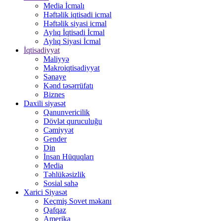
Media İcmalı
Həftəlik iqtisadi icmal
Həftəlik siyasi icmal
Aylıq İqtisadi İcmal
Aylıq Siyasi İcmal
İqtisadiyyat
Maliyyə
Makroiqtisadiyyat
Sənaye
Kənd təsərrüfatı
Biznes
Daxili siyasət
Qanunvericilik
Dövlət quruculuğu
Cəmiyyət
Gender
Din
İnsan Hüquqları
Media
Təhlükəsizlik
Sosial sahə
Xarici Siyasət
Keçmiş Sovet məkanı
Qafqaz
Amerika