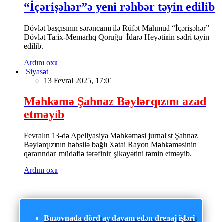
“İçərişəhər”ə yeni rəhbər təyin edilib
Dövlət başçısının sərəncamı ilə Rüfət Mahmud “İçərişəhər”
Dövlət Tarix-Memarlıq Qoruğu İdarə Heyətinin sədri təyin
edilib.
Ardını oxu
Siyasət
13 Fevral 2025, 17:01
Məhkəmə Şahnaz Bəylərqızını azad
etməyib
Fevralın 13-də Apellyasiya Məhkəməsi jurnalist Şahnaz
Bəylərqızının həbsilə bağlı Xətai Rayon Məhkəməsinin
qərarından müdafiə tərəfinin şikayətini təmin etməyib.
Ardını oxu
Buzovnada dörd ay davam edən drenaj işləri