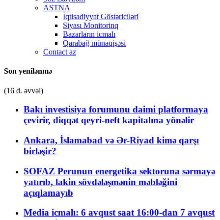
ASTNA
İqtisadiyyat Göstəriciləri
Siyası Monitorinq
Bazarların icmalı
Qarabağ münaqişəsi
Contact az
Son yenilənmə
(16 d. əvvəl)
Bakı investisiya forumunu daimi platformaya
çevirir, diqqət qeyri-neft kapitalına yönəlir
Ankara, İslamabad və Ər-Riyad kimə qarşı
birləşir?
SOFAZ Perunun energetika sektoruna sərmayə
yatırıb, lakin sövdələşmənin məbləğini
açıqlamayıb
Media icmalı: 6 avqust saat 16:00-dan 7 avqust