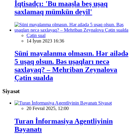
İqtisadçı: 'Bu maaşla beş uşaq
saxlamaq mümkün deyil'
Çətin sual
14 İyun 2023 16:36
Süni mayalanma olmasın. Hər ailədə
5 uşaq olsun. Bəs uşaqları necə
saxlayaq? – Mehriban Zeynalova
Çətin sualda
Siyasət
Siyasət
20 Fevral 2025, 12:00
Turan İnformasiya Agentliyinin
Bəyanatı