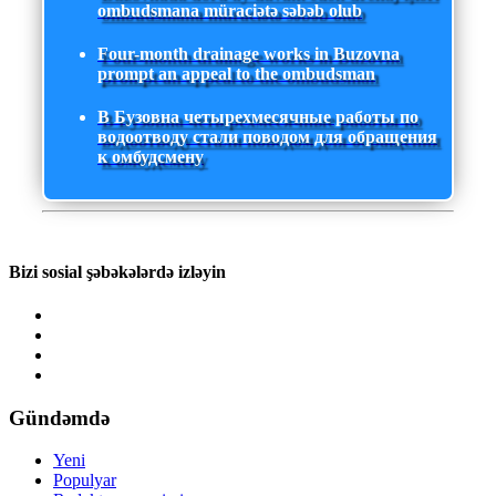
ombudsmana müraciətə səbəb olub
Four-month drainage works in Buzovna
prompt an appeal to the ombudsman
В Бузовна четырехмесячные работы по
водоотводу стали поводом для обращения
к омбудсмену
Bizi sosial şəbəkələrdə izləyin
Gündəmdə
Yeni
Populyar