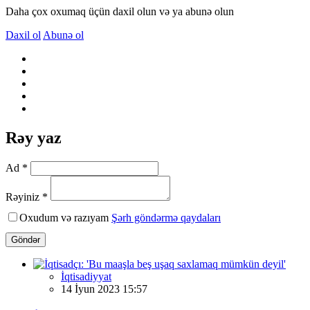
Daha çox oxumaq üçün daxil olun və ya abunə olun
Daxil ol
Abunə ol
Rəy yaz
Ad *
Rəyiniz *
Oxudum və razıyam
Şərh göndərmə qaydaları
Göndər
İqtisadiyyat
14 İyun 2023 15:57