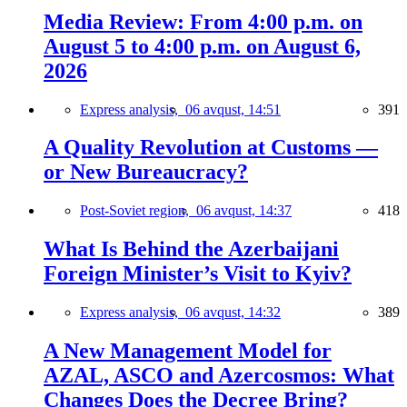
Media Review: From 4:00 p.m. on
August 5 to 4:00 p.m. on August 6,
2026
Express analysis,
06 avqust, 14:51
391
A Quality Revolution at Customs —
or New Bureaucracy?
Post-Soviet region,
06 avqust, 14:37
418
What Is Behind the Azerbaijani
Foreign Minister’s Visit to Kyiv?
Express analysis,
06 avqust, 14:32
389
A New Management Model for
AZAL, ASCO and Azercosmos: What
Changes Does the Decree Bring?