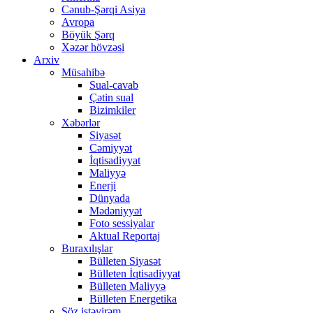
Cənub-Şərqi Asiya
Avropa
Böyük Şərq
Xəzər hövzəsi
Arxiv
Müsahibə
Sual-cavab
Çətin sual
Bizimkiler
Xəbərlər
Siyasət
Cəmiyyət
İqtisadiyyat
Maliyyə
Enerji
Dünyada
Mədəniyyət
Foto sessiyalar
Aktual Reportaj
Buraxılışlar
Bülleten Siyasət
Bülleten İqtisadiyyat
Bülleten Maliyyə
Bülleten Energetika
Söz istəyirəm