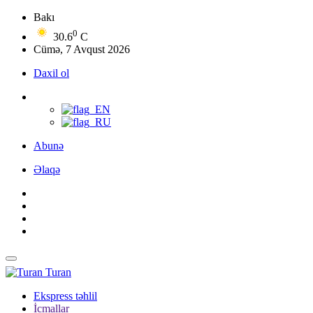
Bakı
0
30.6
C
Cümə, 7 Avqust 2026
Daxil ol
Abunə
Əlaqə
Turan
Ekspress təhlil
İcmallar