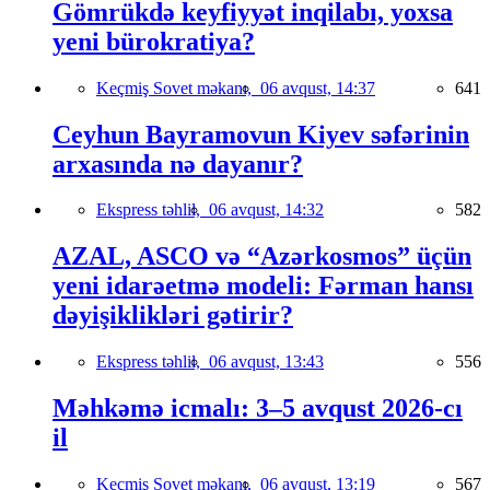
Gömrükdə keyfiyyət inqilabı, yoxsa
yeni bürokratiya?
Keçmiş Sovet məkanı,
06 avqust, 14:37
641
Ceyhun Bayramovun Kiyev səfərinin
arxasında nə dayanır?
Ekspress təhlil,
06 avqust, 14:32
582
AZAL, ASCO və “Azərkosmos” üçün
yeni idarəetmə modeli: Fərman hansı
dəyişiklikləri gətirir?
Ekspress təhlil,
06 avqust, 13:43
556
Məhkəmə icmalı: 3–5 avqust 2026-cı
il
Keçmiş Sovet məkanı,
06 avqust, 13:19
567