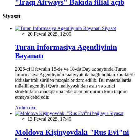
"İraqı Airways" Bakıda filial açıb
Siyasət
Siyasət
20 Fevral 2025, 12:00
Turan İnformasiya Agentliyinin
Bəyanatı
2025-ci il fevralın 15-də və 18-də Day.az saytında Turan
İnformasiya Agentliyinin fəaliyyəti ilə bağlı böhtan xarakterli
iddialar irəli sürülən məqalələr dərc edilib. Bu materiallarda
müəllif agentliyi Qərb maliyyəsindən asılı və xarici
strukturların maraqlarına tabe olan bir qurum kimi təqdim
etməyə cəhd edir.
Ardını oxu
Siyasət
13 Fevral 2025, 17:40
Moldova Kişinyovdakı "Rus Evi"ni