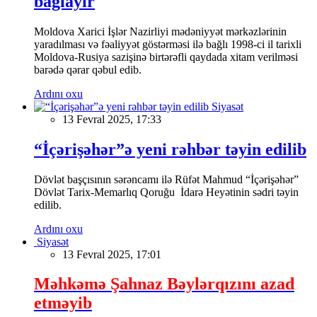
bağlayır
Moldova Xarici İşlər Nazirliyi mədəniyyət mərkəzlərinin
yaradılması və fəaliyyət göstərməsi ilə bağlı 1998-ci il tarixli
Moldova-Rusiya sazişinə birtərəfli qaydada xitam verilməsi
barədə qərar qəbul edib.
Ardını oxu
Siyasət
13 Fevral 2025, 17:33
“İçərişəhər”ə yeni rəhbər təyin edilib
Dövlət başçısının sərəncamı ilə Rüfət Mahmud “İçərişəhər”
Dövlət Tarix-Memarlıq Qoruğu İdarə Heyətinin sədri təyin
edilib.
Ardını oxu
Siyasət
13 Fevral 2025, 17:01
Məhkəmə Şahnaz Bəylərqızını azad
etməyib