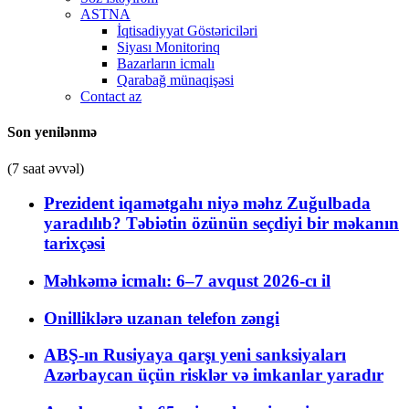
ASTNA
İqtisadiyyat Göstəriciləri
Siyası Monitorinq
Bazarların icmalı
Qarabağ münaqişəsi
Contact az
Son yenilənmə
(7 saat əvvəl)
Prezident iqamətgahı niyə məhz Zuğulbada
yaradılıb? Təbiətin özünün seçdiyi bir məkanın
tarixçəsi
Məhkəmə icmalı: 6–7 avqust 2026-cı il
Onilliklərə uzanan telefon zəngi
ABŞ-ın Rusiyaya qarşı yeni sanksiyaları
Azərbaycan üçün risklər və imkanlar yaradır