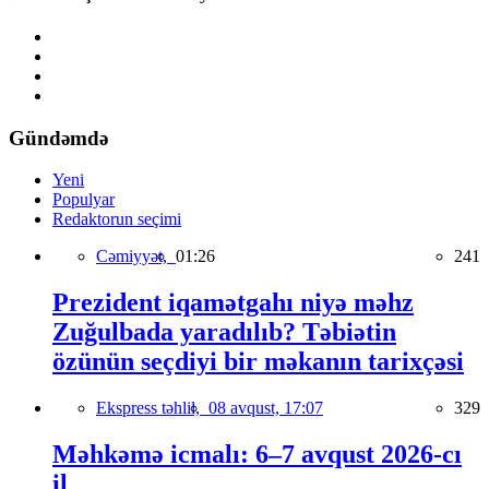
Gündəmdə
Yeni
Populyar
Redaktorun seçimi
Cəmiyyət,
01:26
241
Prezident iqamətgahı niyə məhz
Zuğulbada yaradılıb? Təbiətin
özünün seçdiyi bir məkanın tarixçəsi
Ekspress təhlil,
08 avqust, 17:07
329
Məhkəmə icmalı: 6–7 avqust 2026-cı
il