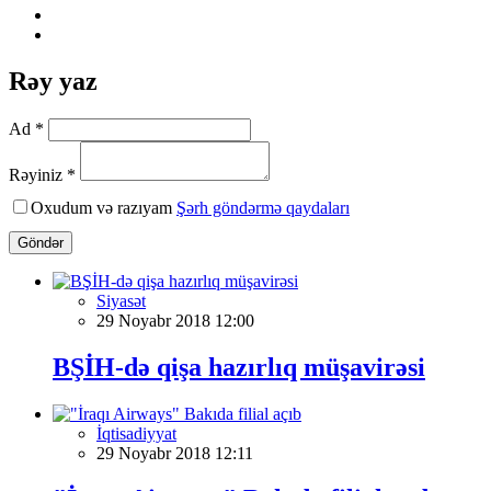
Rəy yaz
Ad *
Rəyiniz *
Oxudum və razıyam
Şərh göndərmə qaydaları
Göndər
Siyasət
29 Noyabr 2018 12:00
BŞİH-də qişa hazırlıq müşavirəsi
İqtisadiyyat
29 Noyabr 2018 12:11