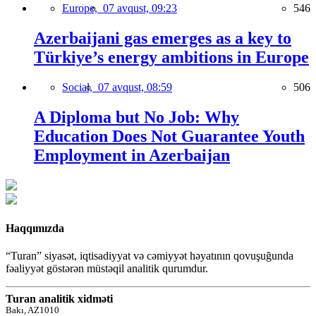
Europe,
07 avqust, 09:23
546
Azerbaijani gas emerges as a key to
Türkiye’s energy ambitions in Europe
Social,
07 avqust, 08:59
506
A Diploma but No Job: Why
Education Does Not Guarantee Youth
Employment in Azerbaijan
Haqqımızda
“Turan” siyasət, iqtisadiyyat və cəmiyyət həyatının qovuşuğunda
fəaliyyət göstərən müstəqil analitik qurumdur.
Turan analitik xidməti
Bakı, AZ1010