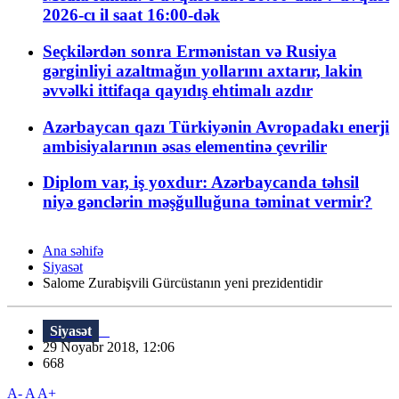
2026-cı il saat 16:00-dək
Seçkilərdən sonra Ermənistan və Rusiya
gərginliyi azaltmağın yollarını axtarır, lakin
əvvəlki ittifaqa qayıdış ehtimalı azdır
Azərbaycan qazı Türkiyənin Avropadakı enerji
ambisiyalarının əsas elementinə çevrilir
Diplom var, iş yoxdur: Azərbaycanda təhsil
niyə gənclərin məşğulluğuna təminat vermir?
Ana səhifə
Siyasət
Salome Zurabişvili Gürcüstanın yeni prezidentidir
Siyasət
29 Noyabr 2018, 12:06
668
A-
A
A+