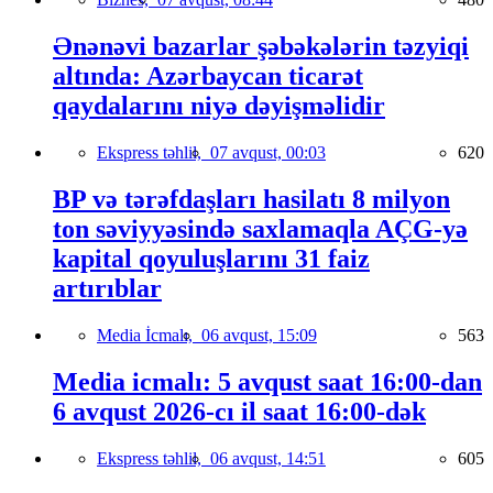
Ənənəvi bazarlar şəbəkələrin təzyiqi
altında: Azərbaycan ticarət
qaydalarını niyə dəyişməlidir
Ekspress təhlil,
07 avqust, 00:03
620
BP və tərəfdaşları hasilatı 8 milyon
ton səviyyəsində saxlamaqla AÇG-yə
kapital qoyuluşlarını 31 faiz
artırıblar
Media İcmalı,
06 avqust, 15:09
563
Media icmalı: 5 avqust saat 16:00-dan
6 avqust 2026-cı il saat 16:00-dək
Ekspress təhlil,
06 avqust, 14:51
605