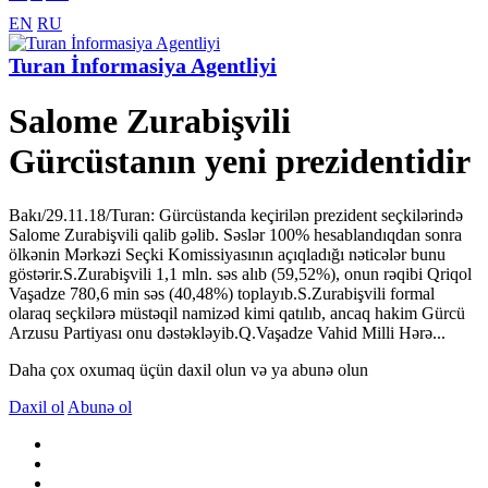
EN
RU
Turan İnformasiya Agentliyi
Salome Zurabişvili
Gürcüstanın yeni prezidentidir
Bakı/29.11.18/Turan: Gürcüstanda keçirilən prezident seçkilərində
Salome Zurabişvili qalib gəlib. Səslər 100% hesablandıqdan sonra
ölkənin Mərkəzi Seçki Komissiyasının açıqladığı nəticələr bunu
göstərir.S.Zurabişvili 1,1 mln. səs alıb (59,52%), onun rəqibi Qriqol
Vaşadze 780,6 min səs (40,48%) toplayıb.S.Zurabişvili formal
olaraq seçkilərə müstəqil namizəd kimi qatılıb, ancaq hakim Gürcü
Arzusu Partiyası onu dəstəkləyib.Q.Vaşadze Vahid Milli Hərə...
Daha çox oxumaq üçün daxil olun və ya abunə olun
Daxil ol
Abunə ol