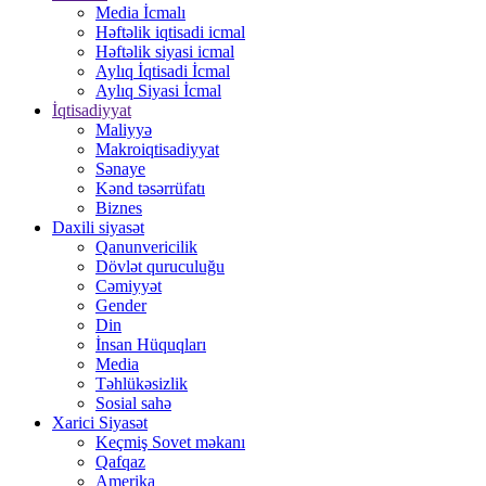
Media İcmalı
Həftəlik iqtisadi icmal
Həftəlik siyasi icmal
Aylıq İqtisadi İcmal
Aylıq Siyasi İcmal
İqtisadiyyat
Maliyyə
Makroiqtisadiyyat
Sənaye
Kənd təsərrüfatı
Biznes
Daxili siyasət
Qanunvericilik
Dövlət quruculuğu
Cəmiyyət
Gender
Din
İnsan Hüquqları
Media
Təhlükəsizlik
Sosial sahə
Xarici Siyasət
Keçmiş Sovet məkanı
Qafqaz
Amerika