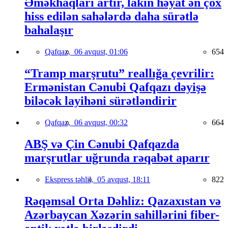
Əməkhaqları artır, lakin həyat ən çox
hiss edilən sahələrdə daha sürətlə
bahalaşır
Qafqaz,
06 avqust, 01:06
654
“Tramp marşrutu” reallığa çevrilir:
Ermənistan Cənubi Qafqazı dəyişə
biləcək layihəni sürətləndirir
Qafqaz,
06 avqust, 00:32
664
ABŞ və Çin Cənubi Qafqazda
marşrutlar uğrunda rəqabət aparır
Ekspress təhlil,
05 avqust, 18:11
822
Rəqəmsal Orta Dəhliz: Qazaxıstan və
Azərbaycan Xəzərin sahillərini fiber-