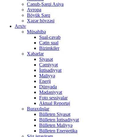
Cənub-Şərqi Asiya
Avropa
Böyük Şərq
Xəzər hövzəsi
Arxiv
Müsahibə
Sual-cavab
Çətin sual
Bizimkiler
Xəbərlər
Siyasət
Cəmiyyət
İqtisadiyyat
Maliyyə
Enerji
Dünyada
Mədəniyyət
Foto sessiyalar
Aktual Reportaj
Buraxılışlar
Bülleten Siyasət
Bülleten İqtisadiyyat
Bülleten Maliyyə
Bülleten Energetika
Söz istəyirəm