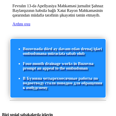
Fevralın 13-də Apellyasiya Məhkəməsi jurnalist Şahnaz
Bəylərqızının həbsilə bağlı Xətai Rayon Məhkəməsinin
qərarından müdafiə tərəfinin şikayətini təmin etməyib.
Ardını oxu
Buzovnada dörd ay davam edən drenaj işləri
ombudsmana müraciətə səbəb olub
Four-month drainage works in Buzovna
prompt an appeal to the ombudsman
В Бузовна четырехмесячные работы по
водоотводу стали поводом для обращения
к омбудсмену
Bizi sosial şəbəkələrdə izləyin