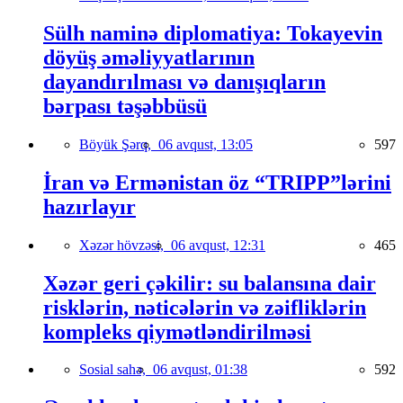
Sülh naminə diplomatiya: Tokayevin
döyüş əməliyyatlarının
dayandırılması və danışıqların
bərpası təşəbbüsü
Böyük Şərq,
06 avqust, 13:05
597
İran və Ermənistan öz “TRIPP”lərini
hazırlayır
Xəzər hövzəsi,
06 avqust, 12:31
465
Xəzər geri çəkilir: su balansına dair
risklərin, nəticələrin və zəifliklərin
kompleks qiymətləndirilməsi
Sosial sahə,
06 avqust, 01:38
592