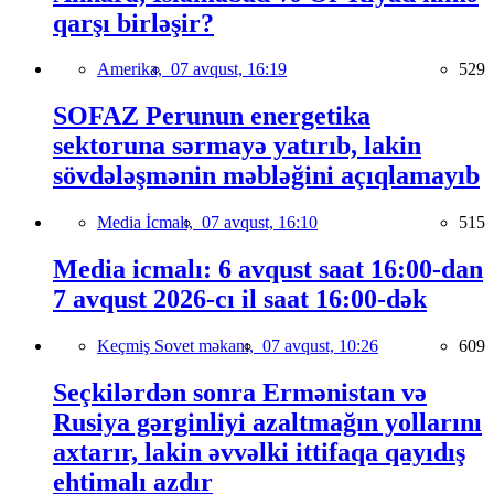
qarşı birləşir?
Amerika,
07 avqust, 16:19
529
SOFAZ Perunun energetika
sektoruna sərmayə yatırıb, lakin
sövdələşmənin məbləğini açıqlamayıb
Media İcmalı,
07 avqust, 16:10
515
Media icmalı: 6 avqust saat 16:00-dan
7 avqust 2026-cı il saat 16:00-dək
Keçmiş Sovet məkanı,
07 avqust, 10:26
609
Seçkilərdən sonra Ermənistan və
Rusiya gərginliyi azaltmağın yollarını
axtarır, lakin əvvəlki ittifaqa qayıdış
ehtimalı azdır