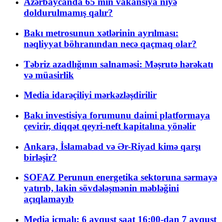
Azərbaycanda 65 min vakansiya niyə
doldurulmamış qalır?
Bakı metrosunun xətlərinin ayrılması:
nəqliyyat böhranından necə qaçmaq olar?
Təbriz azadlığının salnaməsi: Məşrutə hərəkatı
və müasirlik
Media idarəçiliyi mərkəzləşdirilir
Bakı investisiya forumunu daimi platformaya
çevirir, diqqət qeyri-neft kapitalına yönəlir
Ankara, İslamabad və Ər-Riyad kimə qarşı
birləşir?
SOFAZ Perunun energetika sektoruna sərmayə
yatırıb, lakin sövdələşmənin məbləğini
açıqlamayıb
Media icmalı: 6 avqust saat 16:00-dan 7 avqust