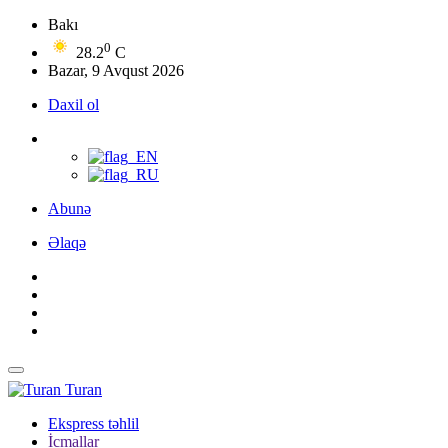
Bakı
0
28.2
C
Bazar, 9 Avqust 2026
Daxil ol
Abunə
Əlaqə
Turan
Ekspress təhlil
İcmallar