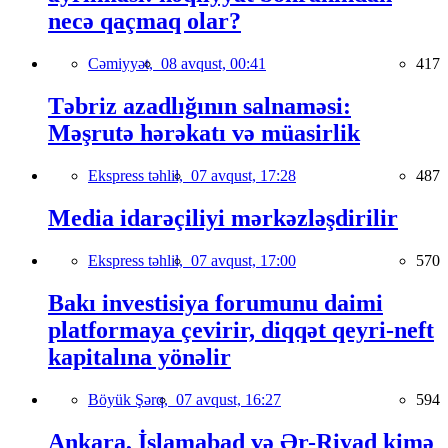
necə qaçmaq olar?
Cəmiyyət,
08 avqust, 00:41
417
Təbriz azadlığının salnaməsi:
Məşrutə hərəkatı və müasirlik
Ekspress təhlil,
07 avqust, 17:28
487
Media idarəçiliyi mərkəzləşdirilir
Ekspress təhlil,
07 avqust, 17:00
570
Bakı investisiya forumunu daimi
platformaya çevirir, diqqət qeyri-neft
kapitalına yönəlir
Böyük Şərq,
07 avqust, 16:27
594
Ankara, İslamabad və Ər-Riyad kimə