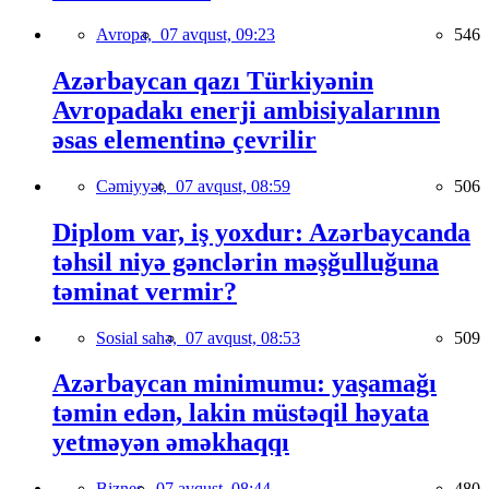
Avropa,
07 avqust, 09:23
546
Azərbaycan qazı Türkiyənin
Avropadakı enerji ambisiyalarının
əsas elementinə çevrilir
Cəmiyyət,
07 avqust, 08:59
506
Diplom var, iş yoxdur: Azərbaycanda
təhsil niyə gənclərin məşğulluğuna
təminat vermir?
Sosial sahə,
07 avqust, 08:53
509
Azərbaycan minimumu: yaşamağı
təmin edən, lakin müstəqil həyata
yetməyən əməkhaqqı
Biznes,
07 avqust, 08:44
480