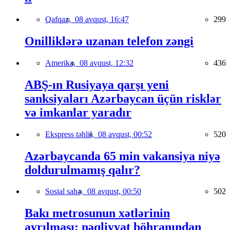
Qafqaz,
08 avqust, 16:47
299
Onilliklərə uzanan telefon zəngi
Amerika,
08 avqust, 12:32
436
ABŞ-ın Rusiyaya qarşı yeni
sanksiyaları Azərbaycan üçün risklər
və imkanlar yaradır
Ekspress təhlil,
08 avqust, 00:52
520
Azərbaycanda 65 min vakansiya niyə
doldurulmamış qalır?
Sosial sahə,
08 avqust, 00:50
502
Bakı metrosunun xətlərinin
ayrılması: nəqliyyat böhranından