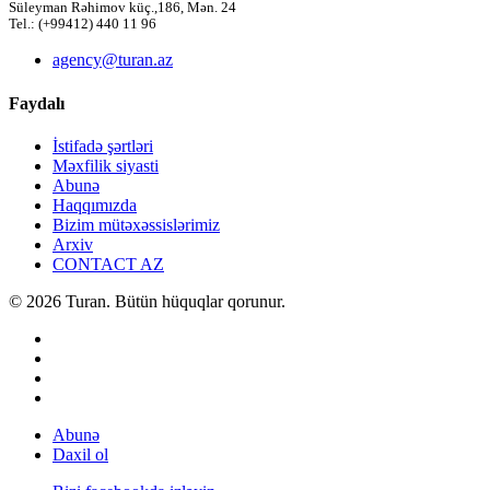
Süleyman Rəhimov küç.,186, Mən. 24
Tel.: (+99412) 440 11 96
agency@turan.az
Faydalı
İstifadə şərtləri
Məxfilik siyasti
Abunə
Haqqımızda
Bizim mütəxəssislərimiz
Arxiv
CONTACT AZ
© 2026 Turan. Bütün hüquqlar qorunur.
Abunə
Daxil ol