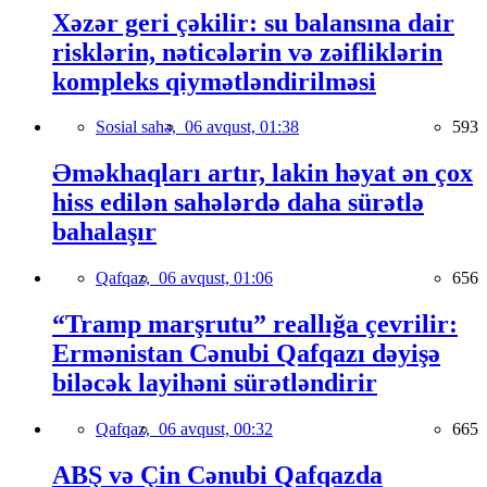
Xəzər geri çəkilir: su balansına dair
risklərin, nəticələrin və zəifliklərin
kompleks qiymətləndirilməsi
Sosial sahə,
06 avqust, 01:38
593
Əməkhaqları artır, lakin həyat ən çox
hiss edilən sahələrdə daha sürətlə
bahalaşır
Qafqaz,
06 avqust, 01:06
656
“Tramp marşrutu” reallığa çevrilir:
Ermənistan Cənubi Qafqazı dəyişə
biləcək layihəni sürətləndirir
Qafqaz,
06 avqust, 00:32
665
ABŞ və Çin Cənubi Qafqazda