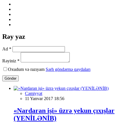
Rəy yaz
Ad *
Rəyiniz *
Oxudum və razıyam
Şərh göndərmə qaydaları
Göndər
Cəmiyyət
11 Yanvar 2017 18:56
«Nardaran işi» üzrə yekun çıxışlar
(YENİLƏNİB)