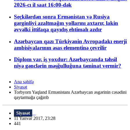
2026-cı il saat 16:00-dək
Seçkilərdən sonra Ermənistan və Rusiya
gərginliyi azaltmağın yollarını axtarır, lakin
əvvəlki ittifaqa qayıdış ehtimalı azdır
Azərbaycan qazı Türkiyənin Avropadakı enerji
ambisiyalarının əsas elementinə çevrilir
Diplom var, iş yoxdur: Azərbaycanda təhsil
niyə gənclərin məşğulluğuna təminat vermir?
Ana səhifə
Siyasət
Torbyorn Yaqland Ermənistanı Azərbaycan əsgərinin cəsədini
qaytarmağa çağırıb
Siyasət
11 Yanvar 2017, 23:28
441