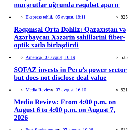
marşrutlar uğrunda rəqabət aparır
Ekspress təhlil,
05 avqust, 18:11
825
Rəqəmsal Orta Dəhliz: Qazaxıstan və
Azərbaycan Xəzərin sahillərini fiber-
optik xətlə birləşdirdi
America,
07 avqust, 16:19
535
SOFAZ invests in Peru’s power sector
but does not disclose deal value
Media Review,
07 avqust, 16:10
521
Media Review: From 4:00 p.m. on
August 6 to 4:00 p.m. on August 7,
2026
Post-Soviet region,
07 avqust, 10:26
613