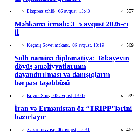
Ekspress təhlil,
06 avqust, 13:43
557
Məhkəmə icmalı: 3–5 avqust 2026-cı
il
Keçmiş Sovet məkanı,
06 avqust, 13:19
569
Sülh naminə diplomatiya: Tokayevin
döyüş əməliyyatlarının
dayandırılması və danışıqların
bərpası təşəbbüsü
Böyük Şərq,
06 avqust, 13:05
599
İran və Ermənistan öz “TRIPP”lərini
hazırlayır
Xəzər hövzəsi,
06 avqust, 12:31
467