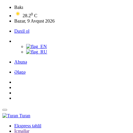
Bakı
0
28.2
C
Bazar, 9 Avqust 2026
Daxil ol
Abunə
Əlaqə
Turan
Ekspress təhlil
İcmallar