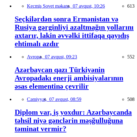
Keçmiş Sovet məkanı,
07 avqust, 10:26
613
Seçkilərdən sonra Ermənistan və
Rusiya gərginliyi azaltmağın yollarını
axtarır, lakin əvvəlki ittifaqa qayıdış
ehtimalı azdır
Avropa,
07 avqust, 09:23
552
Azərbaycan qazı Türkiyənin
Avropadakı enerji ambisiyalarının
əsas elementinə çevrilir
Cəmiyyət,
07 avqust, 08:59
508
Diplom var, iş yoxdur: Azərbaycanda
təhsil niyə gənclərin məşğulluğuna
təminat vermir?