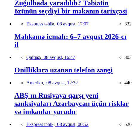
Zuğulbada yaradılıb? Təbiətin
özünün seçdiyi bir məkanın tarixçəsi
Ekspress təhlil,
08 avqust, 17:07
332
Məhkəmə icmalı: 6–7 avqust 2026-cı
il
Qafqaz,
08 avqust, 16:47
303
Onilliklərə uzanan telefon zəngi
Amerika,
08 avqust, 12:32
440
ABŞ-ın Rusiyaya qarşı yeni
sanksiyaları Azərbaycan üçün risklər
və imkanlar yaradır
Ekspress təhlil,
08 avqust, 00:52
526