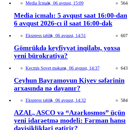
Media İcmalı,
06 avqust, 15:09
564
Media icmalı: 5 avqust saat 16:00-dan
6 avqust 2026-cı il saat 16:00-dək
Ekspress təhlil,
06 avqust, 14:51
607
Gömrükdə keyfiyyət inqilabı, yoxsa
yeni bürokratiya?
Keçmiş Sovet məkanı,
06 avqust, 14:37
643
Ceyhun Bayramovun Kiyev səfərinin
arxasında nə dayanır?
Ekspress təhlil,
06 avqust, 14:32
584
AZAL, ASCO və “Azərkosmos” üçün
yeni idarəetmə modeli: Fərman hansı
dəyişiklikləri gətirir?