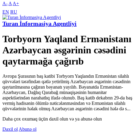
A-
A
A+
EN
RU
Turan İnformasiya Agentliyi
Torbyorn Yaqland Ermənistanı
Azərbaycan əsgərinin cəsədini
qaytarmağa çağırıb
Avropa Şurasının baş katibi Torbyorn Yaqlandın Ermənistan silahlı
qüvvələri tərəfindən qətlə yetirilmiş Azərbaycan əsgərinin cəsədinin
qaytarılmasına çağıran bəyanatı yayılıb. Bəyanatda Ermənistan-
Azərbaycan, Dağlıq Qarabağ münaqişəsinin humanitar
aspektlərindən narahatlıq ifadə olunub. Baş katib dekabrın 29-da baş
vermiş hadisənin ölümlə nəticələnməsindən və Ermənistan silahlı
qüvvələrinin həlak olmuş Azərbaycan əsgərinin cəsədini hələ də s...
Daha çox oxumaq üçün daxil olun və ya abunə olun
Daxil ol
Abunə ol