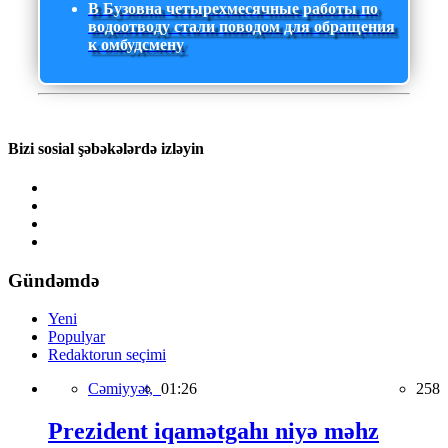
В Бузовна четырехмесячные работы по
водоотводу стали поводом для обращения
к омбудсмену
Bizi sosial şəbəkələrdə izləyin
Gündəmdə
Yeni
Populyar
Redaktorun seçimi
Cəmiyyət,
01:26
258
Prezident iqamətgahı niyə məhz