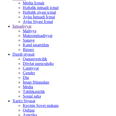
Media İcmalı
Həftəlik iqtisadi icmal
Həftəlik siyasi icmal
Aylıq İqtisadi İcmal
Aylıq Siyasi İcmal
İqtisadiyyat
Maliyyə
Makroiqtisadiyyat
Sənaye
Kənd təsərrüfatı
Biznes
Daxili siyasət
Qanunvericilik
Dövlət quruculuğu
Cəmiyyət
Gender
Din
İnsan Hüquqları
Media
Təhlükəsizlik
Sosial sahə
Xarici Siyasət
Keçmiş Sovet məkanı
Qafqaz
Amerika