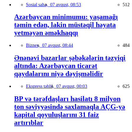
Sosial sahə,
07 avqust, 08:53
512
Azərbaycan minimumu: yaşamağı
təmin edən, lakin müstəqil həyata
yetməyən əməkhaqqı
Biznes,
07 avqust, 08:44
484
Ənənəvi bazarlar şəbəkələrin təzyiqi
altında: Azərbaycan ticarət
qaydalarını niyə dəyişməlidir
Ekspress təhlil,
07 avqust, 00:03
625
BP və tərəfdaşları hasilatı 8 milyon
ton səviyyəsində saxlamaqla AÇG-yə
kapital qoyuluşlarını 31 faiz
artırıblar