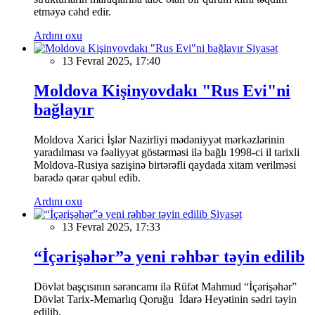
etməyə cəhd edir.
Ardını oxu
Siyasət
13 Fevral 2025, 17:40
Moldova Kişinyovdakı "Rus Evi"ni
bağlayır
Moldova Xarici İşlər Nazirliyi mədəniyyət mərkəzlərinin
yaradılması və fəaliyyət göstərməsi ilə bağlı 1998-ci il tarixli
Moldova-Rusiya sazişinə birtərəfli qaydada xitam verilməsi
barədə qərar qəbul edib.
Ardını oxu
Siyasət
13 Fevral 2025, 17:33
“İçərişəhər”ə yeni rəhbər təyin edilib
Dövlət başçısının sərəncamı ilə Rüfət Mahmud “İçərişəhər”
Dövlət Tarix-Memarlıq Qoruğu İdarə Heyətinin sədri təyin
edilib.