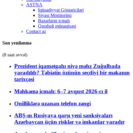
ASTNA
İqtisadiyyat Göstəriciləri
Siyası Monitorinq
Bazarların icmalı
Qarabağ münaqişəsi
Contact az
Son yenilənmə
(8 saat əvvəl)
Prezident iqamətgahı niyə məhz Zuğulbada
yaradılıb? Təbiətin özünün seçdiyi bir məkanın
tarixçəsi
Məhkəmə icmalı: 6–7 avqust 2026-cı il
Onilliklərə uzanan telefon zəngi
ABŞ-ın Rusiyaya qarşı yeni sanksiyaları
Azərbaycan üçün risklər və imkanlar yaradır