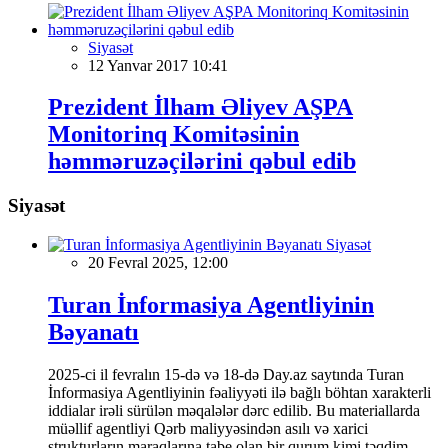
Siyasət
12 Yanvar 2017 10:41
Prezident İlham Əliyev AŞPA
Monitorinq Komitəsinin
həmməruzəçilərini qəbul edib
Siyasət
Siyasət
20 Fevral 2025, 12:00
Turan İnformasiya Agentliyinin
Bəyanatı
2025-ci il fevralın 15-də və 18-də Day.az saytında Turan
İnformasiya Agentliyinin fəaliyyəti ilə bağlı böhtan xarakterli
iddialar irəli sürülən məqalələr dərc edilib. Bu materiallarda
müəllif agentliyi Qərb maliyyəsindən asılı və xarici
strukturların maraqlarına tabe olan bir qurum kimi təqdim