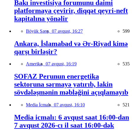
Bakı investisiya forumunu daimi
platformaya çevirir, diqqət qeyri-neft
kapitalına yönəlir
Böyük Şərq,
07 avqust, 16:27
599
Ankara, İslamabad və Ər-Riyad kimə
qarşı birləşir?
Amerika,
07 avqust, 16:19
535
SOFAZ Perunun energetika
sektoruna sərmayə yatırıb, lakin
sövdələşmənin məbləğini açıqlamayıb
Media İcmalı,
07 avqust, 16:10
521
Media icmalı: 6 avqust saat 16:00-dan
7 avqust 2026-cı il saat 16:00-dək