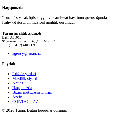
Haqqımızda
“Turan” siyasət, iqtisadiyyat və cəmiyyət həyatının qovuşuğunda
fəaliyyət göstərən müstəqil analitik qurumdur.
Turan analitik xidməti
Bakı, AZ1010
Süleyman Rəhimov küç.,186, Mən. 24
Tel.: (+99412) 440 11 96
agency@turan.az
Faydalı
İstifadə şərtləri
Məxfilik siyasti
Abunə
Haqqımızda
Bizim mütəxəssislərimiz
Arxiv
CONTACT AZ
© 2026 Turan. Bütün hüquqlar qorunur.