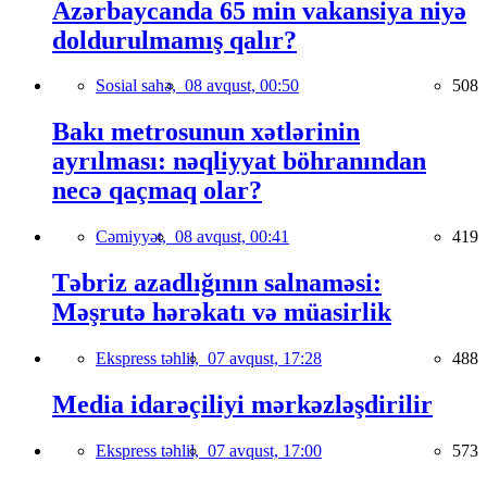
Azərbaycanda 65 min vakansiya niyə
doldurulmamış qalır?
Sosial sahə,
08 avqust, 00:50
508
Bakı metrosunun xətlərinin
ayrılması: nəqliyyat böhranından
necə qaçmaq olar?
Cəmiyyət,
08 avqust, 00:41
419
Təbriz azadlığının salnaməsi:
Məşrutə hərəkatı və müasirlik
Ekspress təhlil,
07 avqust, 17:28
488
Media idarəçiliyi mərkəzləşdirilir
Ekspress təhlil,
07 avqust, 17:00
573