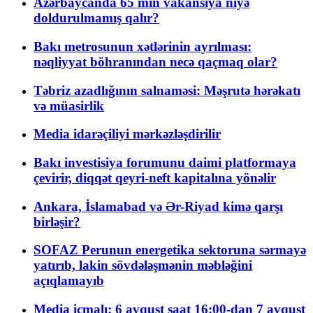
Azərbaycanda 65 min vakansiya niyə
doldurulmamış qalır?
Bakı metrosunun xətlərinin ayrılması:
nəqliyyat böhranından necə qaçmaq olar?
Təbriz azadlığının salnaməsi: Məşrutə hərəkatı
və müasirlik
Media idarəçiliyi mərkəzləşdirilir
Bakı investisiya forumunu daimi platformaya
çevirir, diqqət qeyri-neft kapitalına yönəlir
Ankara, İslamabad və Ər-Riyad kimə qarşı
birləşir?
SOFAZ Perunun energetika sektoruna sərmayə
yatırıb, lakin sövdələşmənin məbləğini
açıqlamayıb
Media icmalı: 6 avqust saat 16:00-dan 7 avqust