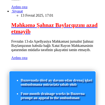
Ardını oxu
Siyasət
13 Fevral 2025, 17:01
Məhkəmə Şahnaz Bəylərqızını azad
etməyib
Fevralın 13-də Apellyasiya Məhkəməsi jurnalist Şahnaz
Bəylərqızının həbsilə bağlı Xətai Rayon Məhkəməsinin
qərarından müdafiə tərəfinin şikayətini təmin etməyib.
Ardını oxu
Buzovnada dörd ay davam edən drenaj işləri
ombudsmana müraciətə səbəb olub
Four-month drainage works in Buzovna
prompt an appeal to the ombudsman