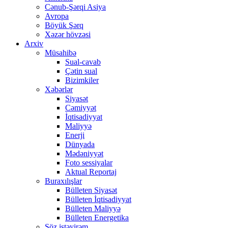
Cənub-Şərqi Asiya
Avropa
Böyük Şərq
Xəzər hövzəsi
Arxiv
Müsahibə
Sual-cavab
Çətin sual
Bizimkiler
Xəbərlər
Siyasət
Cəmiyyət
İqtisadiyyat
Maliyyə
Enerji
Dünyada
Mədəniyyət
Foto sessiyalar
Aktual Reportaj
Buraxılışlar
Bülleten Siyasət
Bülleten İqtisadiyyat
Bülleten Maliyyə
Bülleten Energetika
Söz istəyirəm