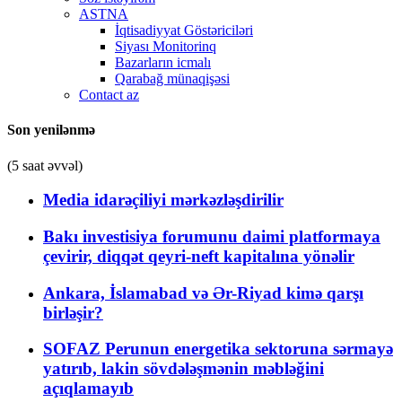
ASTNA
İqtisadiyyat Göstəriciləri
Siyası Monitorinq
Bazarların icmalı
Qarabağ münaqişəsi
Contact az
Son yenilənmə
(5 saat əvvəl)
Media idarəçiliyi mərkəzləşdirilir
Bakı investisiya forumunu daimi platformaya
çevirir, diqqət qeyri-neft kapitalına yönəlir
Ankara, İslamabad və Ər-Riyad kimə qarşı
birləşir?
SOFAZ Perunun energetika sektoruna sərmayə
yatırıb, lakin sövdələşmənin məbləğini
açıqlamayıb