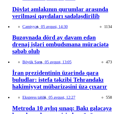
Dövlət əmlakının qurumlar arasında
verilməsi qaydaları sadələşdirilib
Cəmiyyət,
05 avqust, 14:30
1134
Buzovnada dörd ay davam edən
drenaj işləri ombudsmana müraciətə
səbəb olub
Böyük Şərq,
05 avqust, 13:05
473
İran prezidentinin üzərində qara
buludlar: istefa təkzibi Tehrandakı
hakimiyyət mübarizəsini üzə çıxarır
Ekspress təhlil,
05 avqust, 12:27
558
Metroda 10 aylıq sınaq: Bakı gələcəyə