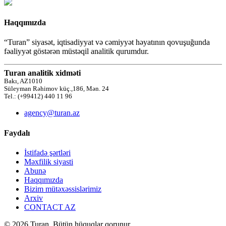
Haqqımızda
“Turan” siyasət, iqtisadiyyat və cəmiyyət həyatının qovuşuğunda
fəaliyyət göstərən müstəqil analitik qurumdur.
Turan analitik xidməti
Bakı, AZ1010
Süleyman Rəhimov küç.,186, Mən. 24
Tel.: (+99412) 440 11 96
agency@turan.az
Faydalı
İstifadə şərtləri
Məxfilik siyasti
Abunə
Haqqımızda
Bizim mütəxəssislərimiz
Arxiv
CONTACT AZ
© 2026 Turan. Bütün hüquqlar qorunur.