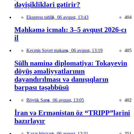
dəyişiklikləri gətirir?
Ekspress təhlil,
06 avqust, 13:43
404
Məhkəmə icmalı: 3–5 avqust 2026-cı
il
Keçmiş Sovet məkanı,
06 avqust, 13:19
405
Sülh naminə diplomatiya: Tokayevin
döyüş əməliyyatlarının
dayandırılması və danışıqların
bərpası təşəbbüsü
Böyük Şərq,
06 avqust, 13:05
402
İran və Ermənistan öz “TRIPP”lərini
hazırlayır
Xəzər hövzəsi,
06 avqust, 12:31
351