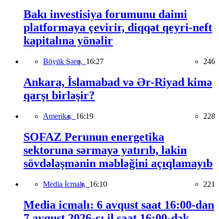
Bakı investisiya forumunu daimi
platformaya çevirir, diqqət qeyri-neft
kapitalına yönəlir
Böyük Şərq,
16:27
246
Ankara, İslamabad və Ər-Riyad kimə
qarşı birləşir?
Amerika,
16:19
228
SOFAZ Perunun energetika
sektoruna sərmayə yatırıb, lakin
sövdələşmənin məbləğini açıqlamayıb
Media İcmalı,
16:10
221
Media icmalı: 6 avqust saat 16:00-dan
7 avqust 2026-cı il saat 16:00-dək