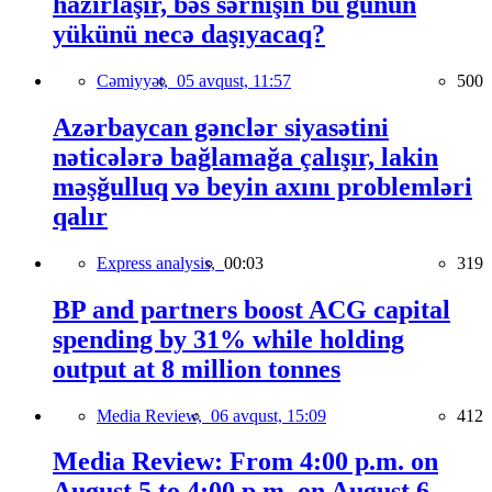
hazırlaşır, bəs sərnişin bu günün
yükünü necə daşıyacaq?
Cəmiyyət,
05 avqust, 11:57
500
Azərbaycan gənclər siyasətini
nəticələrə bağlamağa çalışır, lakin
məşğulluq və beyin axını problemləri
qalır
Express analysis,
00:03
319
BP and partners boost ACG capital
spending by 31% while holding
output at 8 million tonnes
Media Review,
06 avqust, 15:09
412
Media Review: From 4:00 p.m. on
August 5 to 4:00 p.m. on August 6,