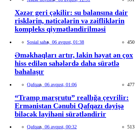
Xəzər geri çəkilir: su balansına dair
risklərin, nəticələrin və zəifliklərin
kompleks qiymətləndirilməsi
Sosial sahə,
06 avqust, 01:38
450
Əməkhaqları artır, lakin həyat ən çox
hiss edilən sahələrdə daha sürətlə
bahalaşır
Qafqaz,
06 avqust, 01:06
477
“Tramp marşrutu” reallığa çevrilir:
Ermənistan Cənubi Qafqazı dəyişə
biləcək layihəni sürətləndirir
Qafqaz,
06 avqust, 00:32
513