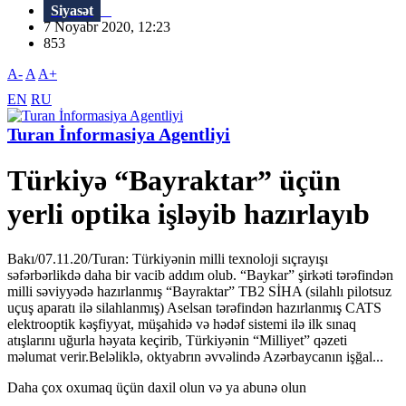
Siyasət
7 Noyabr 2020, 12:23
853
A-
A
A+
EN
RU
Turan İnformasiya Agentliyi
Türkiyə “Bayraktar” üçün
yerli optika işləyib hazırlayıb
Bakı/07.11.20/Turan: Türkiyənin milli texnoloji sıçrayışı
səfərbərlikdə daha bir vacib addım olub. “Baykar” şirkəti tərəfindən
milli səviyyədə hazırlanmış “Bayraktar” TB2 SİHA (silahlı pilotsuz
uçuş aparatı ilə silahlanmış) Aselsan tərəfindən hazırlanmış CATS
elektrooptik kəşfiyyat, müşahidə və hədəf sistemi ilə ilk sınaq
atışlarını uğurla həyata keçirib, Türkiyənin “Milliyet” qəzeti
məlumat verir.Beləliklə, oktyabrın əvvəlində Azərbaycanın işğal...
Daha çox oxumaq üçün daxil olun və ya abunə olun