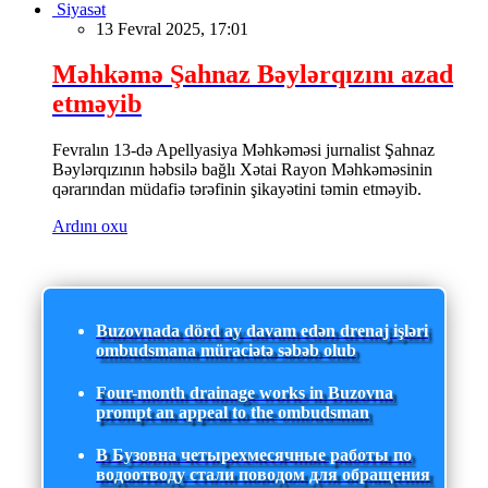
Siyasət
13 Fevral 2025, 17:01
Məhkəmə Şahnaz Bəylərqızını azad
etməyib
Fevralın 13-də Apellyasiya Məhkəməsi jurnalist Şahnaz
Bəylərqızının həbsilə bağlı Xətai Rayon Məhkəməsinin
qərarından müdafiə tərəfinin şikayətini təmin etməyib.
Ardını oxu
Buzovnada dörd ay davam edən drenaj işləri
ombudsmana müraciətə səbəb olub
Four-month drainage works in Buzovna
prompt an appeal to the ombudsman
В Бузовна четырехмесячные работы по
водоотводу стали поводом для обращения