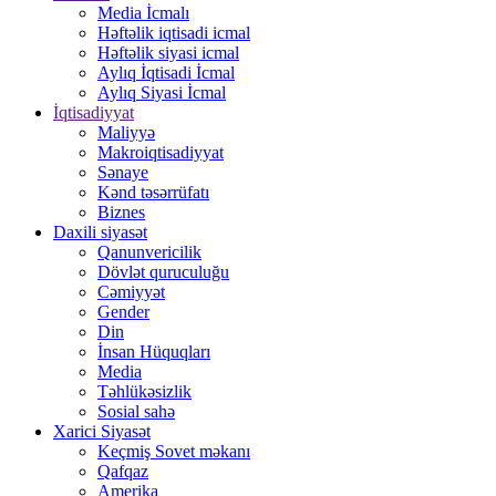
Media İcmalı
Həftəlik iqtisadi icmal
Həftəlik siyasi icmal
Aylıq İqtisadi İcmal
Aylıq Siyasi İcmal
İqtisadiyyat
Maliyyə
Makroiqtisadiyyat
Sənaye
Kənd təsərrüfatı
Biznes
Daxili siyasət
Qanunvericilik
Dövlət quruculuğu
Cəmiyyət
Gender
Din
İnsan Hüquqları
Media
Təhlükəsizlik
Sosial sahə
Xarici Siyasət
Keçmiş Sovet məkanı
Qafqaz
Amerika