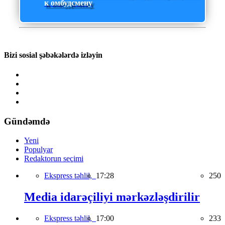
к омбудсмену
Bizi sosial şəbəkələrdə izləyin
Gündəmdə
Yeni
Populyar
Redaktorun seçimi
Ekspress təhlil,
17:28
250
Media idarəçiliyi mərkəzləşdirilir
Ekspress təhlil,
17:00
233