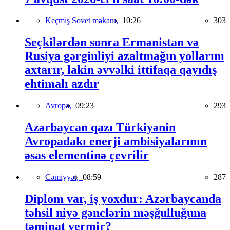
Keçmiş Sovet məkanı,
10:26
303
Seçkilərdən sonra Ermənistan və
Rusiya gərginliyi azaltmağın yollarını
axtarır, lakin əvvəlki ittifaqa qayıdış
ehtimalı azdır
Avropa,
09:23
293
Azərbaycan qazı Türkiyənin
Avropadakı enerji ambisiyalarının
əsas elementinə çevrilir
Cəmiyyət,
08:59
287
Diplom var, iş yoxdur: Azərbaycanda
təhsil niyə gənclərin məşğulluğuna
təminat vermir?