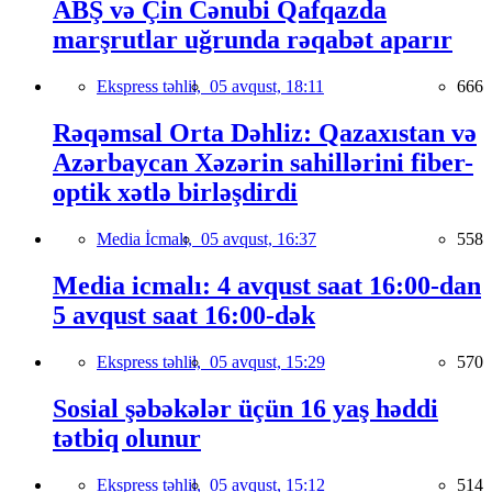
ABŞ və Çin Cənubi Qafqazda
marşrutlar uğrunda rəqabət aparır
Ekspress təhlil,
05 avqust, 18:11
666
Rəqəmsal Orta Dəhliz: Qazaxıstan və
Azərbaycan Xəzərin sahillərini fiber-
optik xətlə birləşdirdi
Media İcmalı,
05 avqust, 16:37
558
Media icmalı: 4 avqust saat 16:00-dan
5 avqust saat 16:00-dək
Ekspress təhlil,
05 avqust, 15:29
570
Sosial şəbəkələr üçün 16 yaş həddi
tətbiq olunur
Ekspress təhlil,
05 avqust, 15:12
514