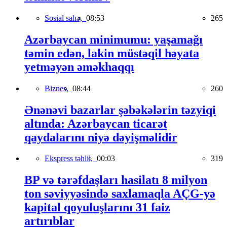
Sosial sahə,
08:53
265
Azərbaycan minimumu: yaşamağı
təmin edən, lakin müstəqil həyata
yetməyən əməkhaqqı
Biznes,
08:44
260
Ənənəvi bazarlar şəbəkələrin təzyiqi
altında: Azərbaycan ticarət
qaydalarını niyə dəyişməlidir
Ekspress təhlil,
00:03
319
BP və tərəfdaşları hasilatı 8 milyon
ton səviyyəsində saxlamaqla AÇG-yə
kapital qoyuluşlarını 31 faiz
artırıblar