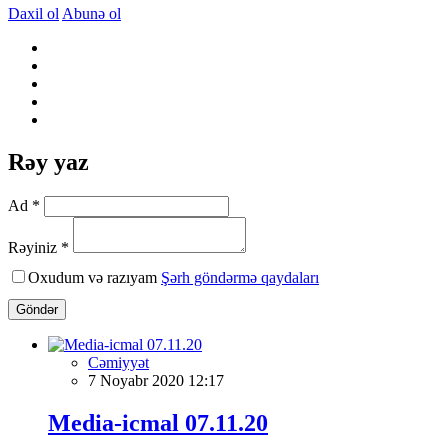
Daxil ol
Abunə ol
Rəy yaz
Ad *
Rəyiniz *
Oxudum və razıyam
Şərh göndərmə qaydaları
Göndər
Cəmiyyət
7 Noyabr 2020 12:17
Media-icmal 07.11.20