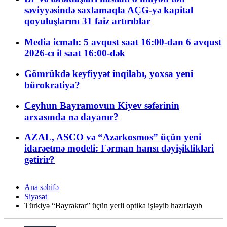
səviyyəsində saxlamaqla AÇG-yə kapital
qoyuluşlarını 31 faiz artırıblar
Media icmalı: 5 avqust saat 16:00-dan 6 avqust
2026-cı il saat 16:00-dək
Gömrükdə keyfiyyət inqilabı, yoxsa yeni
bürokratiya?
Ceyhun Bayramovun Kiyev səfərinin
arxasında nə dayanır?
AZAL, ASCO və “Azərkosmos” üçün yeni
idarəetmə modeli: Fərman hansı dəyişiklikləri
gətirir?
Ana səhifə
Siyasət
Türkiyə “Bayraktar” üçün yerli optika işləyib hazırlayıb