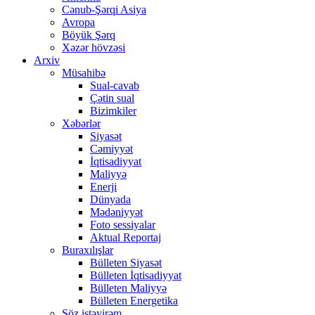
Cənub-Şərqi Asiya
Avropa
Böyük Şərq
Xəzər hövzəsi
Arxiv
Müsahibə
Sual-cavab
Çətin sual
Bizimkiler
Xəbərlər
Siyasət
Cəmiyyət
İqtisadiyyat
Maliyyə
Enerji
Dünyada
Mədəniyyət
Foto sessiyalar
Aktual Reportaj
Buraxılışlar
Bülleten Siyasət
Bülleten İqtisadiyyat
Bülleten Maliyyə
Bülleten Energetika
Söz istəyirəm