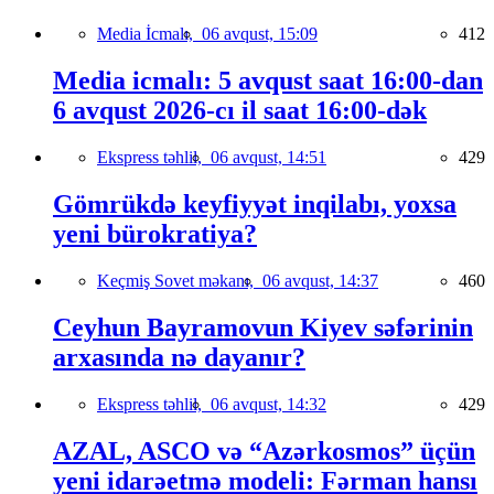
Media İcmalı,
06 avqust, 15:09
412
Media icmalı: 5 avqust saat 16:00-dan
6 avqust 2026-cı il saat 16:00-dək
Ekspress təhlil,
06 avqust, 14:51
429
Gömrükdə keyfiyyət inqilabı, yoxsa
yeni bürokratiya?
Keçmiş Sovet məkanı,
06 avqust, 14:37
460
Ceyhun Bayramovun Kiyev səfərinin
arxasında nə dayanır?
Ekspress təhlil,
06 avqust, 14:32
429
AZAL, ASCO və “Azərkosmos” üçün
yeni idarəetmə modeli: Fərman hansı