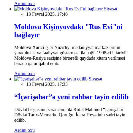
Ardını oxu
Siyasət
13 Fevral 2025, 17:40
Moldova Kişinyovdakı "Rus Evi"ni
bağlayır
Moldova Xarici İşlər Nazirliyi mədəniyyət mərkəzlərinin
yaradılması və fəaliyyət göstərməsi ilə bağlı 1998-ci il tarixli
Moldova-Rusiya sazişinə birtərəfli qaydada xitam verilməsi
barədə qərar qəbul edib.
Ardını oxu
Siyasət
13 Fevral 2025, 17:33
“İçərişəhər”ə yeni rəhbər təyin edilib
Dövlət başçısının sərəncamı ilə Rüfət Mahmud “İçərişəhər”
Dövlət Tarix-Memarlıq Qoruğu İdarə Heyətinin sədri təyin
edilib.
Ardını oxu