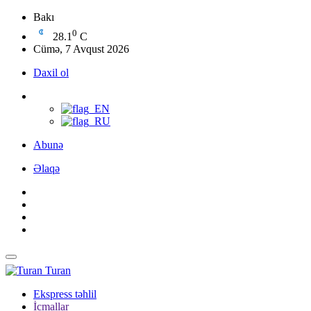
Bakı
0
28.1
C
Cümə, 7 Avqust 2026
Daxil ol
Abunə
Əlaqə
Turan
Ekspress təhlil
İcmallar