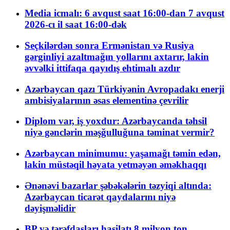
Media icmalı: 6 avqust saat 16:00-dan 7 avqust
2026-cı il saat 16:00-dək
Seçkilərdən sonra Ermənistan və Rusiya
gərginliyi azaltmağın yollarını axtarır, lakin
əvvəlki ittifaqa qayıdış ehtimalı azdır
Azərbaycan qazı Türkiyənin Avropadakı enerji
ambisiyalarının əsas elementinə çevrilir
Diplom var, iş yoxdur: Azərbaycanda təhsil
niyə gənclərin məşğulluğuna təminat vermir?
Azərbaycan minimumu: yaşamağı təmin edən,
lakin müstəqil həyata yetməyən əməkhaqqı
Ənənəvi bazarlar şəbəkələrin təzyiqi altında:
Azərbaycan ticarət qaydalarını niyə
dəyişməlidir
BP və tərəfdaşları hasilatı 8 milyon ton