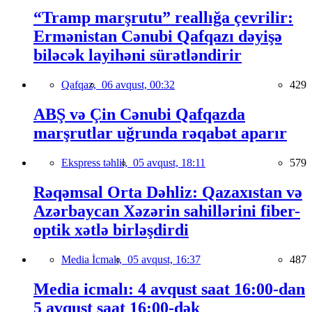
“Tramp marşrutu” reallığa çevrilir:
Ermənistan Cənubi Qafqazı dəyişə
biləcək layihəni sürətləndirir
Qafqaz,
06 avqust, 00:32
429
ABŞ və Çin Cənubi Qafqazda
marşrutlar uğrunda rəqabət aparır
Ekspress təhlil,
05 avqust, 18:11
579
Rəqəmsal Orta Dəhliz: Qazaxıstan və
Azərbaycan Xəzərin sahillərini fiber-
optik xətlə birləşdirdi
Media İcmalı,
05 avqust, 16:37
487
Media icmalı: 4 avqust saat 16:00-dan
5 avqust saat 16:00-dək