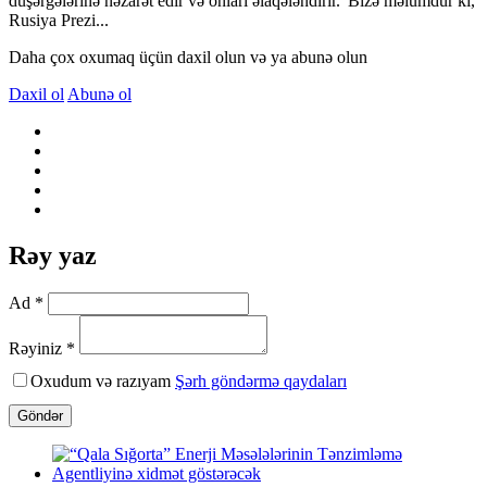
düşərgələrinə nəzarət edir və onları əlaqələndirir."Bizə məlumdur ki,
Rusiya Prezi...
Daha çox oxumaq üçün daxil olun və ya abunə olun
Daxil ol
Abunə ol
Rəy yaz
Ad *
Rəyiniz *
Oxudum və razıyam
Şərh göndərmə qaydaları
Göndər