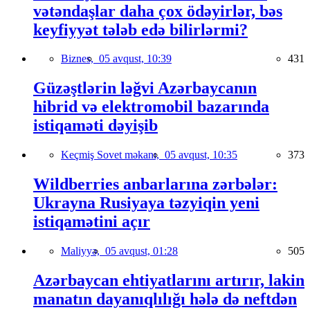
vətəndaşlar daha çox ödəyirlər, bəs
keyfiyyət tələb edə bilirlərmi?
Biznes,
05 avqust, 10:39
431
Güzəştlərin ləğvi Azərbaycanın
hibrid və elektromobil bazarında
istiqaməti dəyişib
Keçmiş Sovet məkanı,
05 avqust, 10:35
373
Wildberries anbarlarına zərbələr:
Ukrayna Rusiyaya təzyiqin yeni
istiqamətini açır
Maliyyə,
05 avqust, 01:28
505
Azərbaycan ehtiyatlarını artırır, lakin
manatın dayanıqlılığı hələ də neftdən