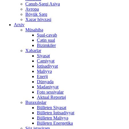
Cənub-Şərqi Asiya
Avropa
Böyük Şərq
Xəzər hövzəsi
Arxiv
Müsahibə
Sual-cavab
Çətin sual
Bizimkiler
Xəbərlər
Siyasət
Cəmiyyət
İqtisadiyyat
Maliyyə
Enerji
Dünyada
Mədəniyyət
Foto sessiyalar
Aktual Reportaj
Buraxılışlar
Bülleten Siyasət
Bülleten İqtisadiyyat
Bülleten Maliyyə
Bülleten Energetika
Söz istəyirəm