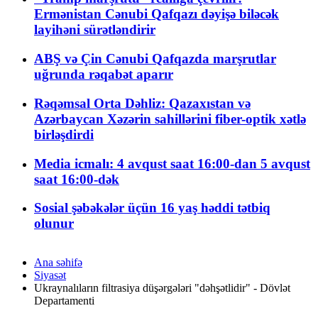
Ermənistan Cənubi Qafqazı dəyişə biləcək
layihəni sürətləndirir
ABŞ və Çin Cənubi Qafqazda marşrutlar
uğrunda rəqabət aparır
Rəqəmsal Orta Dəhliz: Qazaxıstan və
Azərbaycan Xəzərin sahillərini fiber-optik xətlə
birləşdirdi
Media icmalı: 4 avqust saat 16:00-dan 5 avqust
saat 16:00-dək
Sosial şəbəkələr üçün 16 yaş həddi tətbiq
olunur
Ana səhifə
Siyasət
Ukraynalıların filtrasiya düşərgələri "dəhşətlidir" - Dövlət
Departamenti