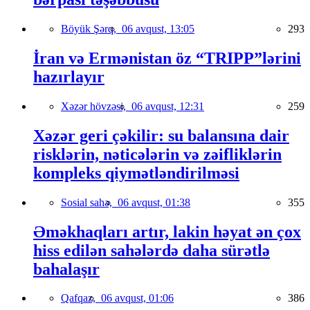
Böyük Şərq,
06 avqust, 13:05
293
İran və Ermənistan öz “TRIPP”lərini
hazırlayır
Xəzər hövzəsi,
06 avqust, 12:31
259
Xəzər geri çəkilir: su balansına dair
risklərin, nəticələrin və zəifliklərin
kompleks qiymətləndirilməsi
Sosial sahə,
06 avqust, 01:38
355
Əməkhaqları artır, lakin həyat ən çox
hiss edilən sahələrdə daha sürətlə
bahalaşır
Qafqaz,
06 avqust, 01:06
386