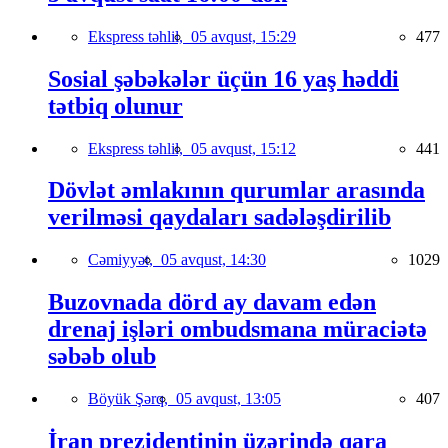
Ekspress təhlil,
05 avqust, 15:29
477
Sosial şəbəkələr üçün 16 yaş həddi
tətbiq olunur
Ekspress təhlil,
05 avqust, 15:12
441
Dövlət əmlakının qurumlar arasında
verilməsi qaydaları sadələşdirilib
Cəmiyyət,
05 avqust, 14:30
1029
Buzovnada dörd ay davam edən
drenaj işləri ombudsmana müraciətə
səbəb olub
Böyük Şərq,
05 avqust, 13:05
407
İran prezidentinin üzərində qara