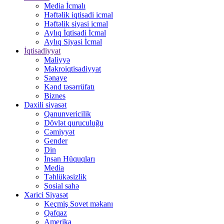
Media İcmalı
Həftəlik iqtisadi icmal
Həftəlik siyasi icmal
Aylıq İqtisadi İcmal
Aylıq Siyasi İcmal
İqtisadiyyat
Maliyyə
Makroiqtisadiyyat
Sənaye
Kənd təsərrüfatı
Biznes
Daxili siyasət
Qanunvericilik
Dövlət quruculuğu
Cəmiyyət
Gender
Din
İnsan Hüquqları
Media
Təhlükəsizlik
Sosial sahə
Xarici Siyasət
Keçmiş Sovet məkanı
Qafqaz
Amerika