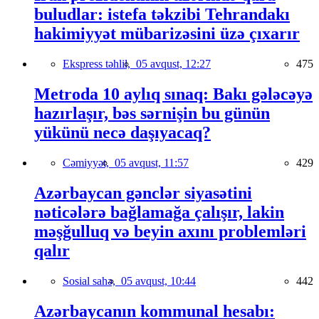
buludlar: istefa təkzibi Tehrandakı
hakimiyyət mübarizəsini üzə çıxarır
Ekspress təhlil,
05 avqust, 12:27
475
Metroda 10 aylıq sınaq: Bakı gələcəyə
hazırlaşır, bəs sərnişin bu günün
yükünü necə daşıyacaq?
Cəmiyyət,
05 avqust, 11:57
429
Azərbaycan gənclər siyasətini
nəticələrə bağlamağa çalışır, lakin
məşğulluq və beyin axını problemləri
qalır
Sosial sahə,
05 avqust, 10:44
442
Azərbaycanın kommunal hesabı: