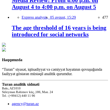
Media Review: From 4:00 p.m. on
August 4 to 4:00 p.m. on August 5
Express analysis,
05 avqust, 15:29
477
The age threshold of 16 years is being
introduced for social networks
Haqqımızda
“Turan” siyasət, iqtisadiyyat və cəmiyyət həyatının qovuşuğunda
fəaliyyət göstərən müstəqil analitik qurumdur.
Turan analitik xidməti
Bakı, AZ1010
Süleyman Rəhimov küç.,186, Mən. 24
Tel.: (+99412) 440 11 96
agency@turan.az