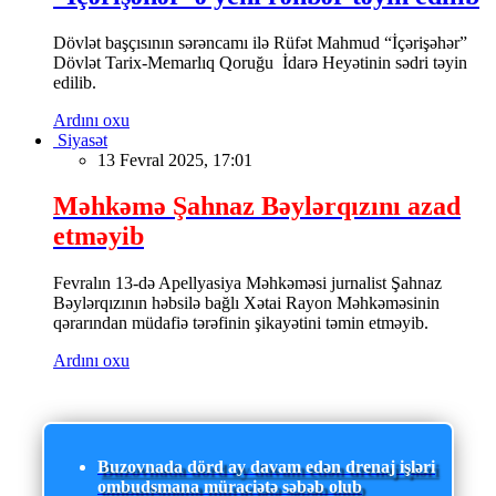
Dövlət başçısının sərəncamı ilə Rüfət Mahmud “İçərişəhər”
Dövlət Tarix-Memarlıq Qoruğu İdarə Heyətinin sədri təyin
edilib.
Ardını oxu
Siyasət
13 Fevral 2025, 17:01
Məhkəmə Şahnaz Bəylərqızını azad
etməyib
Fevralın 13-də Apellyasiya Məhkəməsi jurnalist Şahnaz
Bəylərqızının həbsilə bağlı Xətai Rayon Məhkəməsinin
qərarından müdafiə tərəfinin şikayətini təmin etməyib.
Ardını oxu
Buzovnada dörd ay davam edən drenaj işləri
ombudsmana müraciətə səbəb olub