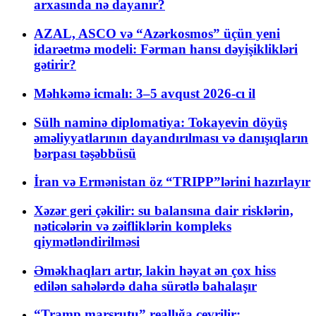
arxasında nə dayanır?
AZAL, ASCO və “Azərkosmos” üçün yeni
idarəetmə modeli: Fərman hansı dəyişiklikləri
gətirir?
Məhkəmə icmalı: 3–5 avqust 2026-cı il
Sülh naminə diplomatiya: Tokayevin döyüş
əməliyyatlarının dayandırılması və danışıqların
bərpası təşəbbüsü
İran və Ermənistan öz “TRIPP”lərini hazırlayır
Xəzər geri çəkilir: su balansına dair risklərin,
nəticələrin və zəifliklərin kompleks
qiymətləndirilməsi
Əməkhaqları artır, lakin həyat ən çox hiss
edilən sahələrdə daha sürətlə bahalaşır
“Tramp marşrutu” reallığa çevrilir: