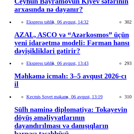
Ceyhun Bayramovun Kiyev səfərinin
arxasında nə dayanır?
Ekspress təhlil,
06 avqust, 14:32
302
AZAL, ASCO və “Azərkosmos” üçün
yeni idarəetmə modeli: Fərman hansı
dəyişiklikləri gətirir?
Ekspress təhlil,
06 avqust, 13:43
293
Məhkəmə icmalı: 3–5 avqust 2026-cı
il
Keçmiş Sovet məkanı,
06 avqust, 13:19
310
Sülh naminə diplomatiya: Tokayevin
döyüş əməliyyatlarının
dayandırılması və danışıqların
bərpası təşəbbüsü