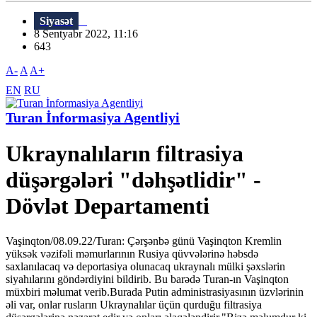
Siyasət
8 Sentyabr 2022, 11:16
643
A-
A
A+
EN
RU
Turan İnformasiya Agentliyi
Ukraynalıların filtrasiya
düşərgələri "dəhşətlidir" -
Dövlət Departamenti
Vaşinqton/08.09.22/Turan: Çərşənbə günü Vaşinqton Kremlin
yüksək vəzifəli məmurlarının Rusiya qüvvələrinə həbsdə
saxlanılacaq və deportasiya olunacaq ukraynalı mülki şəxslərin
siyahılarını göndərdiyini bildirib. Bu barədə Turan-ın Vaşinqton
müxbiri məlumat verib.Burada Putin administrasiyasının üzvlərinin
əli var, onlar rusların Ukraynalılar üçün qurduğu filtrasiya