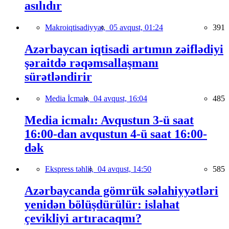
asılıdır
Makroiqtisadiyyat,
05 avqust, 01:24
391
Azərbaycan iqtisadi artımın zəiflədiyi
şəraitdə rəqəmsallaşmanı
sürətləndirir
Media İcmalı,
04 avqust, 16:04
485
Media icmalı: Avqustun 3-ü saat
16:00-dan avqustun 4-ü saat 16:00-
dək
Ekspress təhlil,
04 avqust, 14:50
585
Azərbaycanda gömrük səlahiyyətləri
yenidən bölüşdürülür: islahat
çevikliyi artıracaqmı?