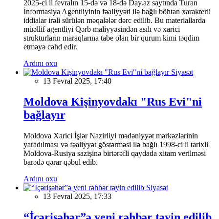
2025-ci il fevralın 15-də və 18-də Day.az saytında Turan
İnformasiya Agentliyinin fəaliyyəti ilə bağlı böhtan xarakterli
iddialar irəli sürülən məqalələr dərc edilib. Bu materiallarda
müəllif agentliyi Qərb maliyyəsindən asılı və xarici
strukturların maraqlarına tabe olan bir qurum kimi təqdim
etməyə cəhd edir.
Ardını oxu
Siyasət
13 Fevral 2025, 17:40
Moldova Kişinyovdakı "Rus Evi"ni
bağlayır
Moldova Xarici İşlər Nazirliyi mədəniyyət mərkəzlərinin
yaradılması və fəaliyyət göstərməsi ilə bağlı 1998-ci il tarixli
Moldova-Rusiya sazişinə birtərəfli qaydada xitam verilməsi
barədə qərar qəbul edib.
Ardını oxu
Siyasət
13 Fevral 2025, 17:33
“İçərişəhər”ə yeni rəhbər təyin edilib