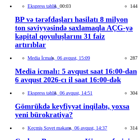
Ekspress təhlil,
00:03
144
BP və tərəfdaşları hasilatı 8 milyon
ton səviyyəsində saxlamaqla AÇG-yə
kapital qoyuluşlarını 31 faiz
artırıblar
Media İcmalı,
06 avqust, 15:09
287
Media icmalı: 5 avqust saat 16:00-dan
6 avqust 2026-cı il saat 16:00-dək
Ekspress təhlil,
06 avqust, 14:51
304
Gömrükdə keyfiyyət inqilabı, yoxsa
yeni bürokratiya?
Keçmiş Sovet məkanı,
06 avqust, 14:37
314