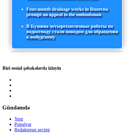
Four-month drainage works in Buzovna
prompt an appeal to the ombudsman
В Бузовна четырехмесячные работы по
водоотводу стали поводом для обращения
к омбудсмену
Bizi sosial şəbəkələrdə izləyin
Gündəmdə
Yeni
Populyar
Redaktorun seçimi