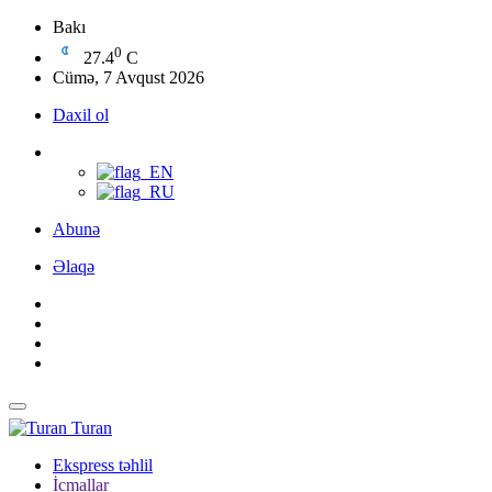
Bakı
0
27.4
C
Cümə, 7 Avqust 2026
Daxil ol
Abunə
Əlaqə
Turan
Ekspress təhlil
İcmallar