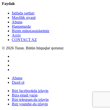
Faydalı
İstifadə şərtləri
Məxfilik siyasti
Abunə
Haqqımızda
Bizim mütəxəssislərimiz
Arxiv
CONTACT AZ
© 2026 Turan. Bütün hüquqlar qorunur.
Abunə
Daxil ol
Bizi facebookda izləyin
Bizə email yazın
Bizi teleqram-da izləyin
Bizi youtube-də izləyin