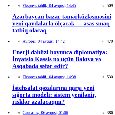
Ekspress təhlil,
04 avqust, 14:45
509
Azərbaycan bazar təmərküzləşməsini
yeni qaydalarla ölçəcək — əsas sınaq
tətbiq olacaq
Avropa,
04 avqust, 14:42
470
Enerji dəhlizi boyunca diplomatiya:
İnyatsio Kassis nə üçün Bakıya və
Aşqabada səfər edir?
Ekspress təhlil,
04 avqust, 14:38
530
İstehsalat qəzalarına qarşı yeni
sığorta modeli: sistem yenilənir,
risklər azalacaqmı?
Caucasus,
06 avqust, 01:06
386