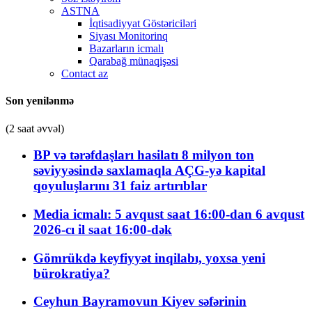
ASTNA
İqtisadiyyat Göstəriciləri
Siyası Monitorinq
Bazarların icmalı
Qarabağ münaqişəsi
Contact az
Son yenilənmə
(2 saat əvvəl)
BP və tərəfdaşları hasilatı 8 milyon ton
səviyyəsində saxlamaqla AÇG-yə kapital
qoyuluşlarını 31 faiz artırıblar
Media icmalı: 5 avqust saat 16:00-dan 6 avqust
2026-cı il saat 16:00-dək
Gömrükdə keyfiyyət inqilabı, yoxsa yeni
bürokratiya?
Ceyhun Bayramovun Kiyev səfərinin