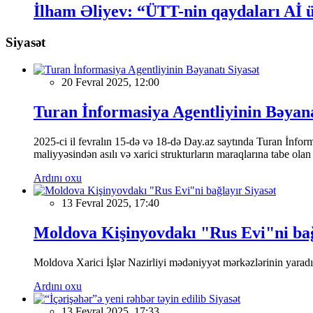
İlham Əliyev: “ÜTT-nin qaydaları Aİ 
Siyasət
Siyasət
20 Fevral 2025, 12:00
Turan İnformasiya Agentliyinin Bəyan
2025-ci il fevralın 15-də və 18-də Day.az saytında Turan İnformas
maliyyəsindən asılı və xarici strukturların maraqlarına tabe ola
Ardını oxu
Siyasət
13 Fevral 2025, 17:40
Moldova Kişinyovdakı "Rus Evi"ni ba
Moldova Xarici İşlər Nazirliyi mədəniyyət mərkəzlərinin yaradılm
Ardını oxu
Siyasət
13 Fevral 2025, 17:33