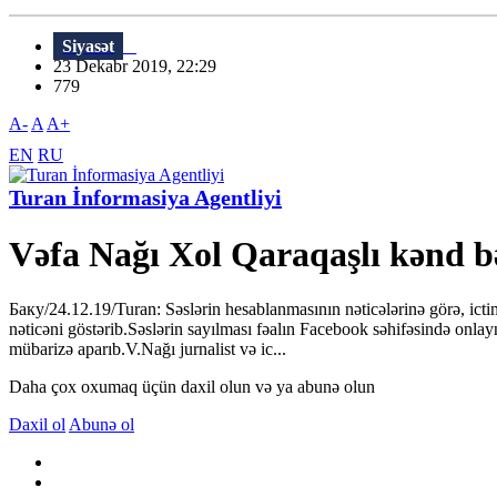
Siyasət
23 Dekabr 2019, 22:29
779
A-
A
A+
EN
RU
Turan İnformasiya Agentliyi
Vəfa Nağı Xol Qaraqaşlı kənd bə
Баку/24.12.19/Turan: Səslərin hesablanmasının nəticələrinə görə, ict
nəticəni göstərib.Səslərin sayılması fəalın Facebook səhifəsində onl
mübarizə aparıb.V.Nağı jurnalist və ic...
Daha çox oxumaq üçün daxil olun və ya abunə olun
Daxil ol
Abunə ol