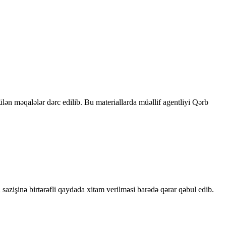
rülən məqalələr dərc edilib. Bu materiallarda müəllif agentliyi Qərb
sazişinə birtərəfli qaydada xitam verilməsi barədə qərar qəbul edib.