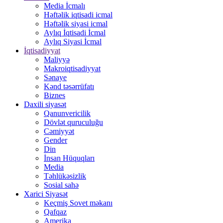
Media İcmalı
Həftəlik iqtisadi icmal
Həftəlik siyasi icmal
Aylıq İqtisadi İcmal
Aylıq Siyasi İcmal
İqtisadiyyat
Maliyyə
Makroiqtisadiyyat
Sənaye
Kənd təsərrüfatı
Biznes
Daxili siyasət
Qanunvericilik
Dövlət quruculuğu
Cəmiyyət
Gender
Din
İnsan Hüquqları
Media
Təhlükəsizlik
Sosial sahə
Xarici Siyasət
Keçmiş Sovet məkanı
Qafqaz
Amerika