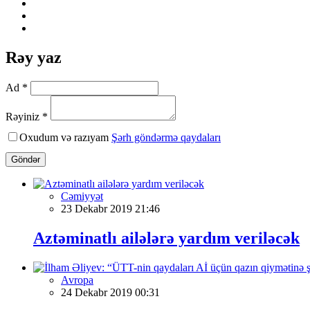
Rəy yaz
Ad *
Rəyiniz *
Oxudum və razıyam
Şərh göndərmə qaydaları
Göndər
Cəmiyyət
23 Dekabr 2019 21:46
Aztəminatlı ailələrə yardım veriləcək
Avropa
24 Dekabr 2019 00:31