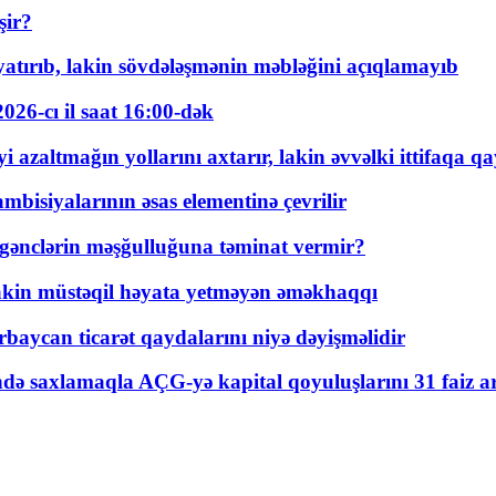
şir?
tırıb, lakin sövdələşmənin məbləğini açıqlamayıb
026-cı il saat 16:00-dək
 azaltmağın yollarını axtarır, lakin əvvəlki ittifaqa qa
bisiyalarının əsas elementinə çevrilir
 gənclərin məşğulluğuna təminat vermir?
kin müstəqil həyata yetməyən əməkhaqqı
rbaycan ticarət qaydalarını niyə dəyişməlidir
ində saxlamaqla AÇG-yə kapital qoyuluşlarını 31 faiz ar