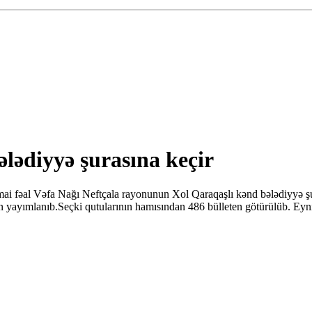
lədiyyə şurasına keçir
imai fəal Vəfa Nağı Neftçala rayonunun Xol Qaraqaşlı kənd bələdiyyə şu
ayn yayımlanıb.Seçki qutularının hamısından 486 bülleten götürülüb. Ey