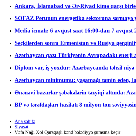
Ankara, İslamabad və Ər-Riyad kimə qarşı birlə
SOFAZ Perunun energetika sektoruna sərmayə ya
Media icmalı: 6 avqust saat 16:00-dan 7 avqust 2
Seçkilərdən sonra Ermənistan və Rusiya gərginliyi
Azərbaycan qazı Türkiyənin Avropadakı enerji am
Diplom var, iş yoxdur: Azərbaycanda təhsil niyə
Azərbaycan minimumu: yaşamağı təmin edən, la
Ənənəvi bazarlar şəbəkələrin təzyiqi altında: Azə
BP və tərəfdaşları hasilatı 8 milyon ton səviyyəs
Ana səhifə
Siyasət
Vəfa Nağı Xol Qaraqaşlı kənd bələdiyyə şurasına keçir