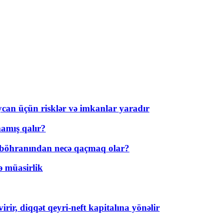
ycan üçün risklər və imkanlar yaradır
amış qalır?
t böhranından necə qaçmaq olar?
ə müasirlik
rir, diqqət qeyri-neft kapitalına yönəlir