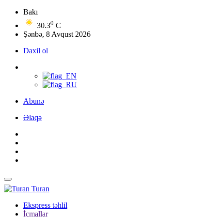
Bakı
0
30.3
C
Şənbə, 8 Avqust 2026
Daxil ol
Abunə
Əlaqə
Turan
Ekspress təhlil
İcmallar