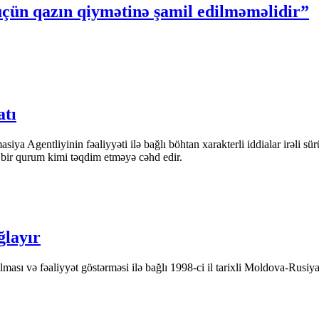
üçün qazın qiymətinə şamil edilməməlidir”
atı
iya Agentliyinin fəaliyyəti ilə bağlı böhtan xarakterli iddialar irəli sü
n bir qurum kimi təqdim etməyə cəhd edir.
ğlayır
ası və fəaliyyət göstərməsi ilə bağlı 1998-ci il tarixli Moldova-Rusiya 