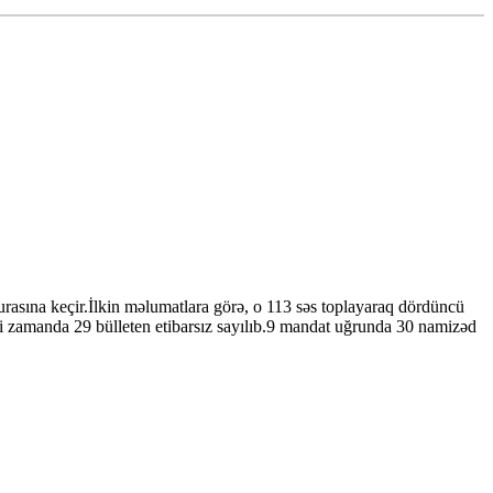
rasına keçir.İlkin məlumatlara görə, o 113 səs toplayaraq dördüncü
ni zamanda 29 bülleten etibarsız sayılıb.9 mandat uğrunda 30 namizəd