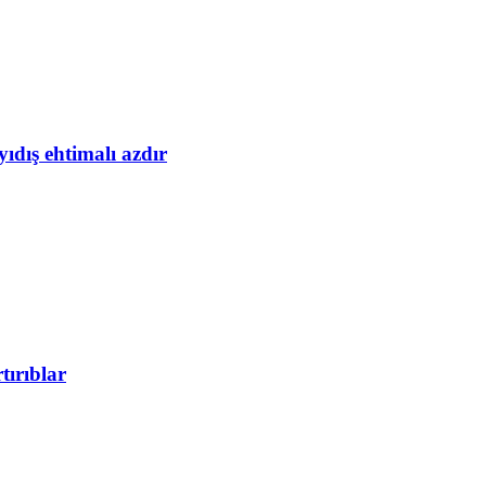
yıdış ehtimalı azdır
tırıblar