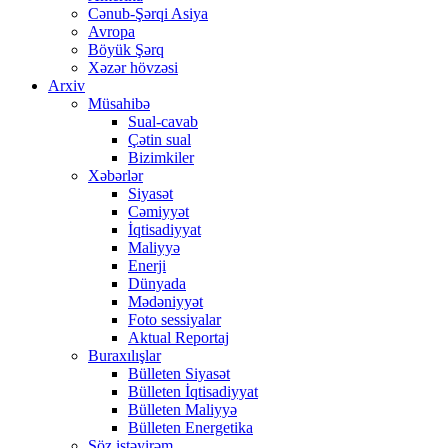
Cənub-Şərqi Asiya
Avropa
Böyük Şərq
Xəzər hövzəsi
Arxiv
Müsahibə
Sual-cavab
Çətin sual
Bizimkiler
Xəbərlər
Siyasət
Cəmiyyət
İqtisadiyyat
Maliyyə
Enerji
Dünyada
Mədəniyyət
Foto sessiyalar
Aktual Reportaj
Buraxılışlar
Bülleten Siyasət
Bülleten İqtisadiyyat
Bülleten Maliyyə
Bülleten Energetika
Söz istəyirəm