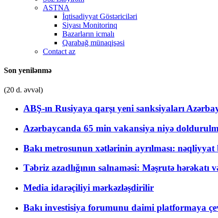
ASTNA
İqtisadiyyat Göstəriciləri
Siyası Monitorinq
Bazarların icmalı
Qarabağ münaqişəsi
Contact az
Son yenilənmə
(20 d. əvvəl)
ABŞ-ın Rusiyaya qarşı yeni sanksiyaları Azərba
Azərbaycanda 65 min vakansiya niyə doldurulm
Bakı metrosunun xətlərinin ayrılması: nəqliyya
Təbriz azadlığının salnaməsi: Məşrutə hərəkatı v
Media idarəçiliyi mərkəzləşdirilir
Bakı investisiya forumunu daimi platformaya çevi