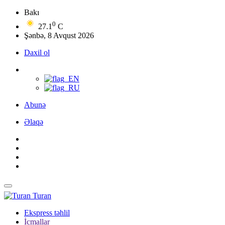
Bakı
0
27.1
C
Şənbə, 8 Avqust 2026
Daxil ol
Abunə
Əlaqə
Turan
Ekspress təhlil
İcmallar