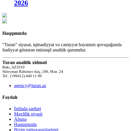
2026
Haqqımızda
“Turan” siyasət, iqtisadiyyat və cəmiyyət həyatının qovuşuğunda
fəaliyyət göstərən müstəqil analitik qurumdur.
Turan analitik xidməti
Bakı, AZ1010
Süleyman Rəhimov küç.,186, Mən. 24
Tel.: (+99412) 440 11 96
agency@turan.az
Faydalı
İstifadə şərtləri
Məxfilik siyasti
Abunə
Haqqımızda
Bizim mütəxəssislərimiz