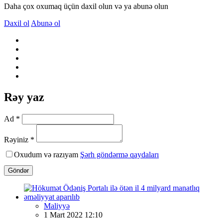
Daha çox oxumaq üçün daxil olun və ya abunə olun
Daxil ol
Abunə ol
Rəy yaz
Ad *
Rəyiniz *
Oxudum və razıyam
Şərh göndərmə qaydaları
Göndər
Maliyyə
1 Mart 2022 12:10