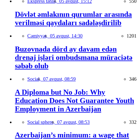
Ekspress təhlil,
05 avqust, 15:12
550
Dövlət əmlakının qurumlar arasında
verilməsi qaydaları sadələşdirilib
Cəmiyyət,
05 avqust, 14:30
1201
Buzovnada dörd ay davam edən
drenaj işləri ombudsmana müraciətə
səbəb olub
Social,
07 avqust, 08:59
346
A Diploma but No Job: Why
Education Does Not Guarantee Youth
Employment in Azerbaijan
Social sphere,
07 avqust, 08:53
332
Azerbaijan’s minimum: a wage that