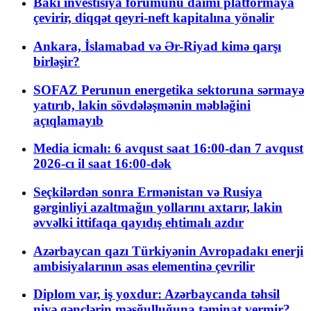
Bakı investisiya forumunu daimi platformaya
çevirir, diqqət qeyri-neft kapitalına yönəlir
Ankara, İslamabad və Ər-Riyad kimə qarşı
birləşir?
SOFAZ Perunun energetika sektoruna sərmayə
yatırıb, lakin sövdələşmənin məbləğini
açıqlamayıb
Media icmalı: 6 avqust saat 16:00-dan 7 avqust
2026-cı il saat 16:00-dək
Seçkilərdən sonra Ermənistan və Rusiya
gərginliyi azaltmağın yollarını axtarır, lakin
əvvəlki ittifaqa qayıdış ehtimalı azdır
Azərbaycan qazı Türkiyənin Avropadakı enerji
ambisiyalarının əsas elementinə çevrilir
Diplom var, iş yoxdur: Azərbaycanda təhsil
niyə gənclərin məşğulluğuna təminat vermir?