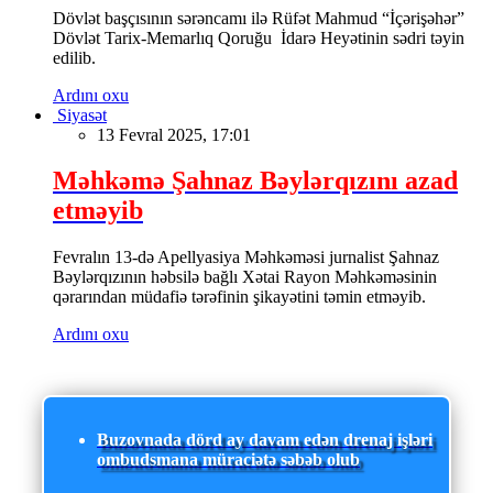
Dövlət başçısının sərəncamı ilə Rüfət Mahmud “İçərişəhər”
Dövlət Tarix-Memarlıq Qoruğu İdarə Heyətinin sədri təyin
edilib.
Ardını oxu
Siyasət
13 Fevral 2025, 17:01
Məhkəmə Şahnaz Bəylərqızını azad
etməyib
Fevralın 13-də Apellyasiya Məhkəməsi jurnalist Şahnaz
Bəylərqızının həbsilə bağlı Xətai Rayon Məhkəməsinin
qərarından müdafiə tərəfinin şikayətini təmin etməyib.
Ardını oxu
Buzovnada dörd ay davam edən drenaj işləri
ombudsmana müraciətə səbəb olub