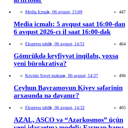
Media İcmalı,
06 avqust, 15:09
447
Media icmalı: 5 avqust saat 16:00-dan
6 avqust 2026-cı il saat 16:00-dək
Ekspress təhlil,
06 avqust, 14:51
464
Gömrükdə keyfiyyət inqilabı, yoxsa
yeni bürokratiya?
Keçmiş Sovet məkanı,
06 avqust, 14:37
496
Ceyhun Bayramovun Kiyev səfərinin
arxasında nə dayanır?
Ekspress təhlil,
06 avqust, 14:32
465
AZAL, ASCO və “Azərkosmos” üçün
yeni idarəetmə modeli: Fərman hansı