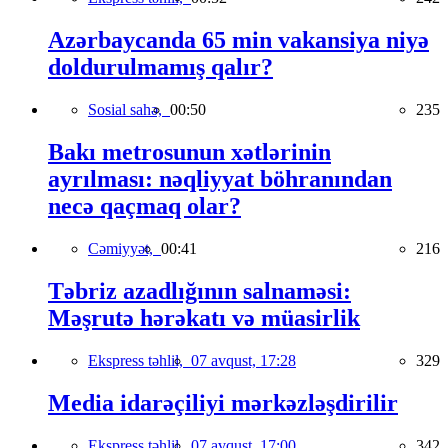
Azərbaycanda 65 min vakansiya niyə
doldurulmamış qalır?
Sosial sahə,
00:50
235
Bakı metrosunun xətlərinin
ayrılması: nəqliyyat böhranından
necə qaçmaq olar?
Cəmiyyət,
00:41
216
Təbriz azadlığının salnaməsi:
Məşrutə hərəkatı və müasirlik
Ekspress təhlil,
07 avqust, 17:28
329
Media idarəçiliyi mərkəzləşdirilir
Ekspress təhlil,
07 avqust, 17:00
342