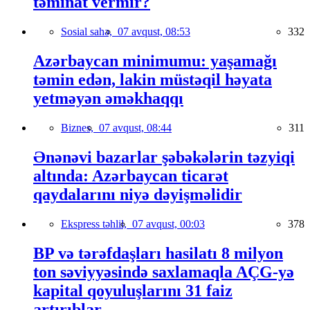
təminat vermir?
Sosial sahə,
07 avqust, 08:53
332
Azərbaycan minimumu: yaşamağı
təmin edən, lakin müstəqil həyata
yetməyən əməkhaqqı
Biznes,
07 avqust, 08:44
311
Ənənəvi bazarlar şəbəkələrin təzyiqi
altında: Azərbaycan ticarət
qaydalarını niyə dəyişməlidir
Ekspress təhlil,
07 avqust, 00:03
378
BP və tərəfdaşları hasilatı 8 milyon
ton səviyyəsində saxlamaqla AÇG-yə
kapital qoyuluşlarını 31 faiz
artırıblar