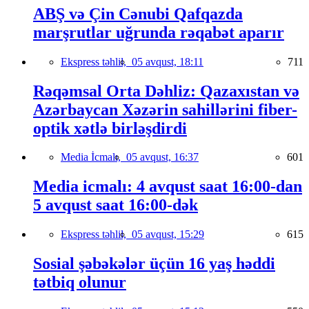
ABŞ və Çin Cənubi Qafqazda
marşrutlar uğrunda rəqabət aparır
Ekspress təhlil,
05 avqust, 18:11
711
Rəqəmsal Orta Dəhliz: Qazaxıstan və
Azərbaycan Xəzərin sahillərini fiber-
optik xətlə birləşdirdi
Media İcmalı,
05 avqust, 16:37
601
Media icmalı: 4 avqust saat 16:00-dan
5 avqust saat 16:00-dək
Ekspress təhlil,
05 avqust, 15:29
615
Sosial şəbəkələr üçün 16 yaş həddi
tətbiq olunur