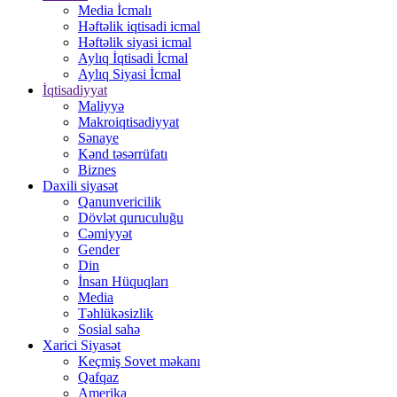
Media İcmalı
Həftəlik iqtisadi icmal
Həftəlik siyasi icmal
Aylıq İqtisadi İcmal
Aylıq Siyasi İcmal
İqtisadiyyat
Maliyyə
Makroiqtisadiyyat
Sənaye
Kənd təsərrüfatı
Biznes
Daxili siyasət
Qanunvericilik
Dövlət quruculuğu
Cəmiyyət
Gender
Din
İnsan Hüquqları
Media
Təhlükəsizlik
Sosial sahə
Xarici Siyasət
Keçmiş Sovet məkanı
Qafqaz
Amerika