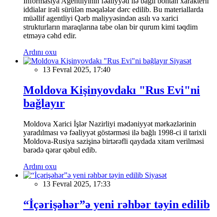
İnformasiya Agentliyinin fəaliyyəti ilə bağlı böhtan xarakterli
iddialar irəli sürülən məqalələr dərc edilib. Bu materiallarda
müəllif agentliyi Qərb maliyyəsindən asılı və xarici
strukturların maraqlarına tabe olan bir qurum kimi təqdim
etməyə cəhd edir.
Ardını oxu
Siyasət
13 Fevral 2025, 17:40
Moldova Kişinyovdakı "Rus Evi"ni
bağlayır
Moldova Xarici İşlər Nazirliyi mədəniyyət mərkəzlərinin
yaradılması və fəaliyyət göstərməsi ilə bağlı 1998-ci il tarixli
Moldova-Rusiya sazişinə birtərəfli qaydada xitam verilməsi
barədə qərar qəbul edib.
Ardını oxu
Siyasət
13 Fevral 2025, 17:33
“İçərişəhər”ə yeni rəhbər təyin edilib