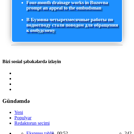
Four-month drainage works in Buzovna
prompt an appeal to the ombudsman
В Бузовна четырехмесячные работы по
водоотводу стали поводом для обращения
к омбудсмену
Bizi sosial şəbəkələrdə izləyin
Gündəmdə
Yeni
Populyar
Redaktorun seçimi
Ekspress təhlil,
00:52
242