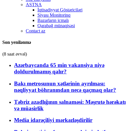
ASTNA
İqtisadiyyat Göstəriciləri
Siyası Monitorinq
Bazarların icmalı
Qarabağ münaqişəsi
Contact az
Son yenilənmə
(8 saat əvvəl)
Azərbaycanda 65 min vakansiya niyə
doldurulmamış qalır?
Bakı metrosunun xətlərinin ayrılması:
nəqliyyat böhranından necə qaçmaq olar?
Təbriz azadlığının salnaməsi: Məşrutə hərəkatı
və müasirlik
Media idarəçiliyi mərkəzləşdirilir