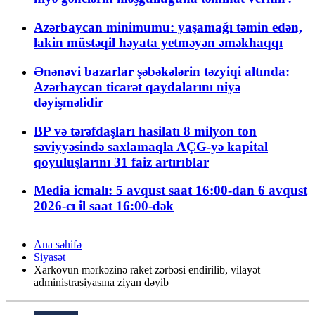
Azərbaycan minimumu: yaşamağı təmin edən,
lakin müstəqil həyata yetməyən əməkhaqqı
Ənənəvi bazarlar şəbəkələrin təzyiqi altında:
Azərbaycan ticarət qaydalarını niyə
dəyişməlidir
BP və tərəfdaşları hasilatı 8 milyon ton
səviyyəsində saxlamaqla AÇG-yə kapital
qoyuluşlarını 31 faiz artırıblar
Media icmalı: 5 avqust saat 16:00-dan 6 avqust
2026-cı il saat 16:00-dək
Ana səhifə
Siyasət
Xarkovun mərkəzinə raket zərbəsi endirilib, vilayət
administrasiyasına ziyan dəyib