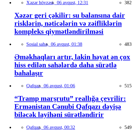
Xəzər hövzəsi,
06 avqust, 12:31
382
Xəzər geri çəkilir: su balansına dair
risklərin, nəticələrin və zəifliklərin
kompleks qiymətləndirilməsi
Sosial sahə,
06 avqust, 01:38
483
Əməkhaqları artır, lakin həyat ən çox
hiss edilən sahələrdə daha sürətlə
bahalaşır
Qafqaz,
06 avqust, 01:06
515
“Tramp marşrutu” reallığa çevrilir:
Ermənistan Cənubi Qafqazı dəyişə
biləcək layihəni sürətləndirir
Qafqaz,
06 avqust, 00:32
549