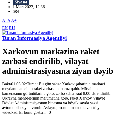
Siyasət
1 Mart 2022, 12:36
684
A-
A
A+
EN
RU
Turan İnformasiya Agentliyi
Xarkovun mərkəzinə raket
zərbəsi endirilib, vilayət
administrasiyasına ziyan dəyib
Bakı/01.03.02/Turan: Bu gün səhər Xarkov şəhərinin mərkəzi
meydanı naməlum raket zərbəsinə məruz qalıb. Müşahidə
kamerasının görüntülərinə görə, zərbə səhər saat 8:00-da endirilib.
Ukrayna mənbələrinin məlumatına görə, raket Xarkov Vilayət
Dövlət Administrasiyasının binasına və böyük sayda şəxsi
avtomobilə ziyan vurub. Aviayu.pro-nun mətnə əlavə etdiyi
videokadrlar bunu göstərir. 0-