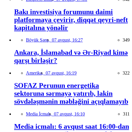
Bakı investisiya forumunu daimi
platformaya çevirir, diqqət qeyri-neft
kapitalına yönəlir
Böyük Şərq,
07 avqust, 16:27
349
Ankara, İslamabad və Ər-Riyad kimə
qarşı birləşir?
Amerika,
07 avqust, 16:19
322
SOFAZ Perunun energetika
sektoruna sərmayə yatırıb, lakin
sövdələşmənin məbləğini açıqlamayıb
Media İcmalı,
07 avqust, 16:10
311
Media icmalı: 6 avqust saat 16:00-dan