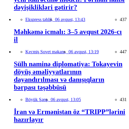
dəyişiklikləri gətirir?
Ekspress təhlil,
06 avqust, 13:43
437
Məhkəmə icmalı: 3–5 avqust 2026-cı
il
Keçmiş Sovet məkanı,
06 avqust, 13:19
447
Sülh naminə diplomatiya: Tokayevin
döyüş əməliyyatlarının
dayandırılması və danışıqların
bərpası təşəbbüsü
Böyük Şərq,
06 avqust, 13:05
431
İran və Ermənistan öz “TRIPP”lərini
hazırlayır