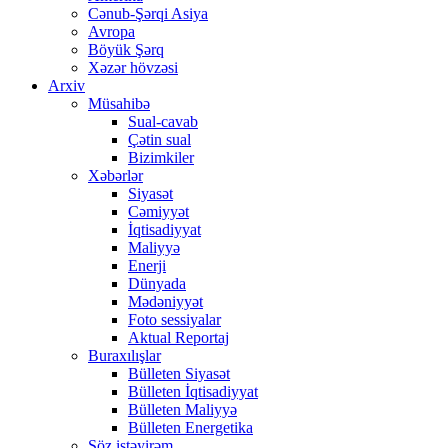
Cənub-Şərqi Asiya
Avropa
Böyük Şərq
Xəzər hövzəsi
Arxiv
Müsahibə
Sual-cavab
Çətin sual
Bizimkiler
Xəbərlər
Siyasət
Cəmiyyət
İqtisadiyyat
Maliyyə
Enerji
Dünyada
Mədəniyyət
Foto sessiyalar
Aktual Reportaj
Buraxılışlar
Bülleten Siyasət
Bülleten İqtisadiyyat
Bülleten Maliyyə
Bülleten Energetika
Söz istəyirəm