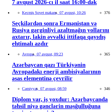
7 avqust 2026-cı il saat 16:00-dək
Keçmiş Sovet məkanı,
07 avqust, 10:26
376
Seçkilərdən sonra Ermənistan və
Rusiya gərginliyi azaltmağın yollarını
axtarır, lakin əvvəlki ittifaqa qayıdış
ehtimalı azdır
Avropa,
07 avqust, 09:23
365
Azərbaycan qazı Türkiyənin
Avropadakı enerji ambisiyalarının
əsas elementinə çevrilir
Cəmiyyət,
07 avqust, 08:59
346
Diplom var, iş yoxdur: Azərbaycanda
təhsil niyə gənclərin məşğulluğuna