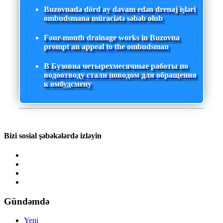
Buzovnada dörd ay davam edən drenaj işləri
ombudsmana müraciətə səbəb olub
Four-month drainage works in Buzovna
prompt an appeal to the ombudsman
В Бузовна четырехмесячные работы по
водоотводу стали поводом для обращения
к омбудсмену
Bizi sosial şəbəkələrdə izləyin
Gündəmdə
Yeni