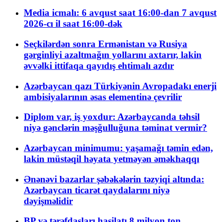
Media icmalı: 6 avqust saat 16:00-dan 7 avqust
2026-cı il saat 16:00-dək
Seçkilərdən sonra Ermənistan və Rusiya
gərginliyi azaltmağın yollarını axtarır, lakin
əvvəlki ittifaqa qayıdış ehtimalı azdır
Azərbaycan qazı Türkiyənin Avropadakı enerji
ambisiyalarının əsas elementinə çevrilir
Diplom var, iş yoxdur: Azərbaycanda təhsil
niyə gənclərin məşğulluğuna təminat vermir?
Azərbaycan minimumu: yaşamağı təmin edən,
lakin müstəqil həyata yetməyən əməkhaqqı
Ənənəvi bazarlar şəbəkələrin təzyiqi altında:
Azərbaycan ticarət qaydalarını niyə
dəyişməlidir
BP və tərəfdaşları hasilatı 8 milyon ton