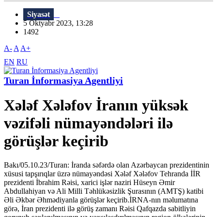
Siyasət
5 Oktyabr 2023, 13:28
1492
A-
A
A+
EN
RU
Turan İnformasiya Agentliyi
Xələf Xələfov İranın yüksək
vəzifəli nümayəndələri ilə
görüşlər keçirib
Bakı/05.10.23/Turan: İranda səfərdə olan Azərbaycan prezidentinin
xüsusi tapşırıqlar üzrə nümayəndəsi Xələf Xələfov Tehranda İİR
prezidenti İbrahim Rəisi, xarici işlər naziri Hüseyn Əmir
Abdullahiyan və Ali Milli Təhlükəsizlik Şurasının (AMTŞ) katibi
Əli Əkbər Əhmədiyanla görüşlər keçirib.İRNA-nın məlumatına
görə, İran prezidenti ilə görüş zamanı Rəisi Qafqazda sabitliyin