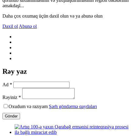
qorunub saxlanılmasının və yaxşılaşdırılmasının region ölkələrinin
əməkdaşl...
Daha çox oxumaq üçün daxil olun və ya abunə olun
Daxil ol
Abunə ol
Rəy yaz
Ad *
Rəyiniz *
Oxudum və razıyam
Şərh göndərmə qaydaları
Göndər