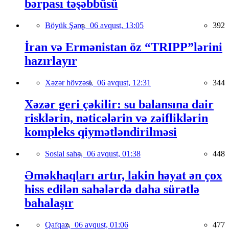
bərpası təşəbbüsü
Böyük Şərq,
06 avqust, 13:05
392
İran və Ermənistan öz “TRIPP”lərini
hazırlayır
Xəzər hövzəsi,
06 avqust, 12:31
344
Xəzər geri çəkilir: su balansına dair
risklərin, nəticələrin və zəifliklərin
kompleks qiymətləndirilməsi
Sosial sahə,
06 avqust, 01:38
448
Əməkhaqları artır, lakin həyat ən çox
hiss edilən sahələrdə daha sürətlə
bahalaşır
Qafqaz,
06 avqust, 01:06
477