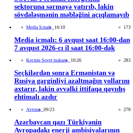
sektoruna sərmayə yatırıb, lakin
sövdələşmənin məbləğini açıqlamayıb
Media İcmalı,
16:10
173
Media icmalı: 6 avqust saat 16:00-dan
7 avqust 2026-cı il saat 16:00-dək
Keçmiş Sovet məkanı,
10:26
283
Seçkilərdən sonra Ermənistan və
Rusiya gərginliyi azaltmağın yollarını
axtarır, lakin əvvəlki ittifaqa qayıdış
ehtimalı azdır
Avropa,
09:23
278
Azərbaycan qazı Türkiyənin
Avropadakı enerji ambisiyalarının