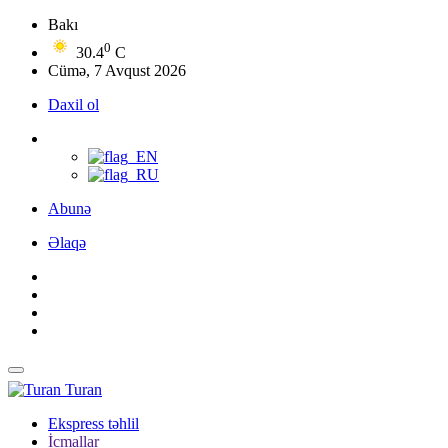
Bakı
0
30.4
C
Cümə, 7 Avqust 2026
Daxil ol
Abunə
Əlaqə
Turan
Ekspress təhlil
İcmallar