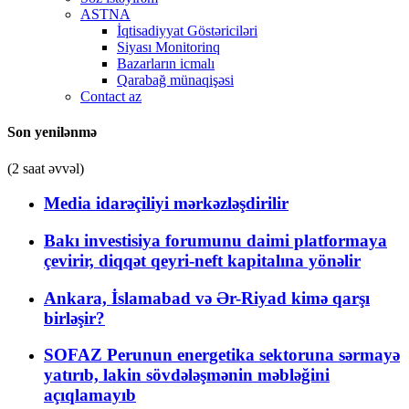
ASTNA
İqtisadiyyat Göstəriciləri
Siyası Monitorinq
Bazarların icmalı
Qarabağ münaqişəsi
Contact az
Son yenilənmə
(2 saat əvvəl)
Media idarəçiliyi mərkəzləşdirilir
Bakı investisiya forumunu daimi platformaya
çevirir, diqqət qeyri-neft kapitalına yönəlir
Ankara, İslamabad və Ər-Riyad kimə qarşı
birləşir?
SOFAZ Perunun energetika sektoruna sərmayə
yatırıb, lakin sövdələşmənin məbləğini
açıqlamayıb