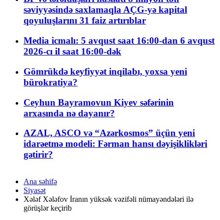
səviyyəsində saxlamaqla AÇG-yə kapital
qoyuluşlarını 31 faiz artırıblar
Media icmalı: 5 avqust saat 16:00-dan 6 avqust
2026-cı il saat 16:00-dək
Gömrükdə keyfiyyət inqilabı, yoxsa yeni
bürokratiya?
Ceyhun Bayramovun Kiyev səfərinin
arxasında nə dayanır?
AZAL, ASCO və “Azərkosmos” üçün yeni
idarəetmə modeli: Fərman hansı dəyişiklikləri
gətirir?
Ana səhifə
Siyasət
Xələf Xələfov İranın yüksək vəzifəli nümayəndələri ilə
görüşlər keçirib