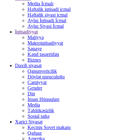
Media İcmalı
Həftəlik iqtisadi icmal
Həftəlik siyasi icmal
Aylıq İqtisadi İcmal
Aylıq Siyasi İcmal
İqtisadiyyat
Maliyyə
Makroiqtisadiyyat
Sənaye
Kənd təsərrüfatı
Biznes
Daxili siyasət
Qanunvericilik
Dövlət quruculuğu
Cəmiyyət
Gender
Din
İnsan Hüquqları
Media
Təhlükəsizlik
Sosial sahə
Xarici Siyasət
Keçmiş Sovet məkanı
Qafqaz
Amerika