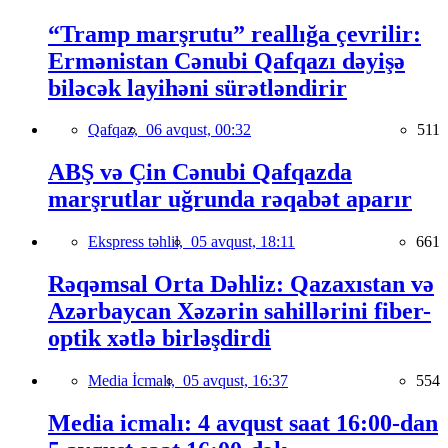
“Tramp marşrutu” reallığa çevrilir:
Ermənistan Cənubi Qafqazı dəyişə
biləcək layihəni sürətləndirir
Qafqaz,
06 avqust, 00:32
511
ABŞ və Çin Cənubi Qafqazda
marşrutlar uğrunda rəqabət aparır
Ekspress təhlil,
05 avqust, 18:11
661
Rəqəmsal Orta Dəhliz: Qazaxıstan və
Azərbaycan Xəzərin sahillərini fiber-
optik xətlə birləşdirdi
Media İcmalı,
05 avqust, 16:37
554
Media icmalı: 4 avqust saat 16:00-dan