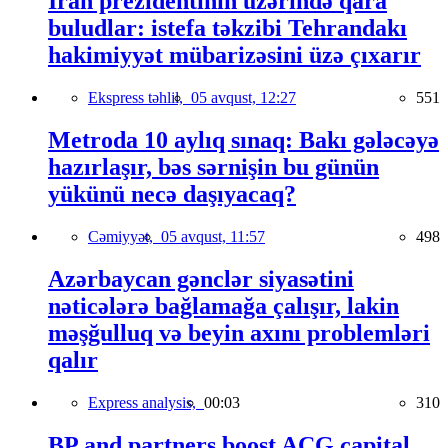
İran prezidentinin üzərində qara
buludlar: istefa təkzibi Tehrandakı
hakimiyyət mübarizəsini üzə çıxarır
Ekspress təhlil,
05 avqust, 12:27
551
Metroda 10 aylıq sınaq: Bakı gələcəyə
hazırlaşır, bəs sərnişin bu günün
yükünü necə daşıyacaq?
Cəmiyyət,
05 avqust, 11:57
498
Azərbaycan gənclər siyasətini
nəticələrə bağlamağa çalışır, lakin
məşğulluq və beyin axını problemləri
qalır
Express analysis,
00:03
310
BP and partners boost ACG capital