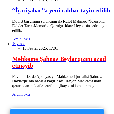
“İçərişəhər”ə yeni rəhbər təyin edilib
Dövlət başçısının sərəncamı ilə Rüfət Mahmud “İçərişəhər”
Dövlət Tarix-Memarlıq Qoruğu İdarə Heyətinin sədri təyin
edilib.
Ardını oxu
Siyasət
13 Fevral 2025, 17:01
Məhkəmə Şahnaz Bəylərqızını azad
etməyib
Fevralın 13-də Apellyasiya Məhkəməsi jurnalist Şahnaz
Bəylərqızının həbsilə bağlı Xətai Rayon Məhkəməsinin
qərarından müdafiə tərəfinin şikayətini təmin etməyib.
Ardını oxu