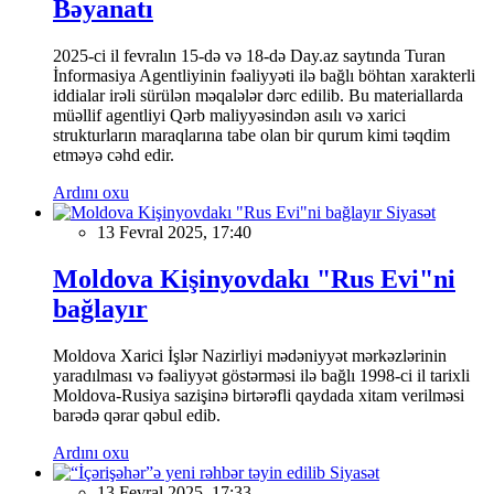
Bəyanatı
2025-ci il fevralın 15-də və 18-də Day.az saytında Turan
İnformasiya Agentliyinin fəaliyyəti ilə bağlı böhtan xarakterli
iddialar irəli sürülən məqalələr dərc edilib. Bu materiallarda
müəllif agentliyi Qərb maliyyəsindən asılı və xarici
strukturların maraqlarına tabe olan bir qurum kimi təqdim
etməyə cəhd edir.
Ardını oxu
Siyasət
13 Fevral 2025, 17:40
Moldova Kişinyovdakı "Rus Evi"ni
bağlayır
Moldova Xarici İşlər Nazirliyi mədəniyyət mərkəzlərinin
yaradılması və fəaliyyət göstərməsi ilə bağlı 1998-ci il tarixli
Moldova-Rusiya sazişinə birtərəfli qaydada xitam verilməsi
barədə qərar qəbul edib.
Ardını oxu
Siyasət
13 Fevral 2025, 17:33