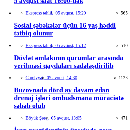
5 avqust saat 16:00-dək
Ekspress təhlil,
05 avqust, 15:29
565
Sosial şəbəkələr üçün 16 yaş həddi
tətbiq olunur
Ekspress təhlil,
05 avqust, 15:12
510
Dövlət əmlakının qurumlar arasında
verilməsi qaydaları sadələşdirilib
Cəmiyyət,
05 avqust, 14:30
1123
Buzovnada dörd ay davam edən
drenaj işləri ombudsmana müraciətə
səbəb olub
Böyük Şərq,
05 avqust, 13:05
471