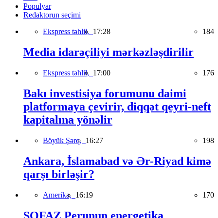
Populyar
Redaktorun seçimi
Ekspress təhlil,
17:28
184
Media idarəçiliyi mərkəzləşdirilir
Ekspress təhlil,
17:00
176
Bakı investisiya forumunu daimi
platformaya çevirir, diqqət qeyri-neft
kapitalına yönəlir
Böyük Şərq,
16:27
198
Ankara, İslamabad və Ər-Riyad kimə
qarşı birləşir?
Amerika,
16:19
170
SOFAZ Perunun energetika