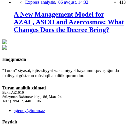
Express analysis,
06 avqust, 14:32
413
A New Management Model for
AZAL, ASCO and Azercosmos: What
Changes Does the Decree Bring?
Haqqımızda
“Turan” siyasət, iqtisadiyyat və cəmiyyət həyatının qovuşuğunda
fəaliyyət göstərən müstəqil analitik qurumdur.
Turan analitik xidməti
Bakı, AZ1010
Süleyman Rəhimov küç.,186, Mən. 24
Tel.: (+99412) 440 11 96
agency@turan.az
Faydalı