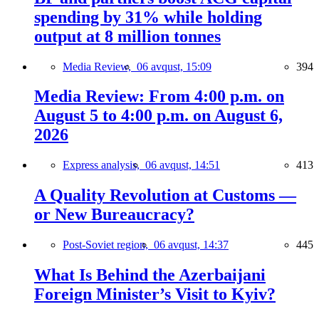
spending by 31% while holding
output at 8 million tonnes
Media Review,
06 avqust, 15:09
394
Media Review: From 4:00 p.m. on
August 5 to 4:00 p.m. on August 6,
2026
Express analysis,
06 avqust, 14:51
413
A Quality Revolution at Customs —
or New Bureaucracy?
Post-Soviet region,
06 avqust, 14:37
445
What Is Behind the Azerbaijani
Foreign Minister’s Visit to Kyiv?