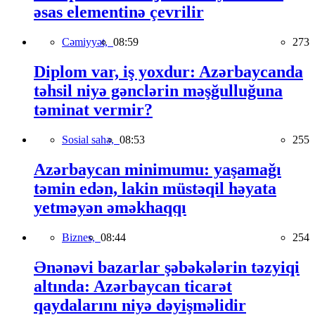
əsas elementinə çevrilir
Cəmiyyət,
08:59
273
Diplom var, iş yoxdur: Azərbaycanda
təhsil niyə gənclərin məşğulluğuna
təminat vermir?
Sosial sahə,
08:53
255
Azərbaycan minimumu: yaşamağı
təmin edən, lakin müstəqil həyata
yetməyən əməkhaqqı
Biznes,
08:44
254
Ənənəvi bazarlar şəbəkələrin təzyiqi
altında: Azərbaycan ticarət
qaydalarını niyə dəyişməlidir