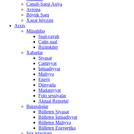
Cənub-Şərqi Asiya
Avropa
Böyük Şərq
Xəzər hövzəsi
Arxiv
Müsahibə
Sual-cavab
Çətin sual
Bizimkiler
Xəbərlər
Siyasət
Cəmiyyət
İqtisadiyyat
Maliyyə
Enerji
Dünyada
Mədəniyyət
Foto sessiyalar
Aktual Reportaj
Buraxılışlar
Bülleten Siyasət
Bülleten İqtisadiyyat
Bülleten Maliyyə
Bülleten Energetika
Söz istəyirəm