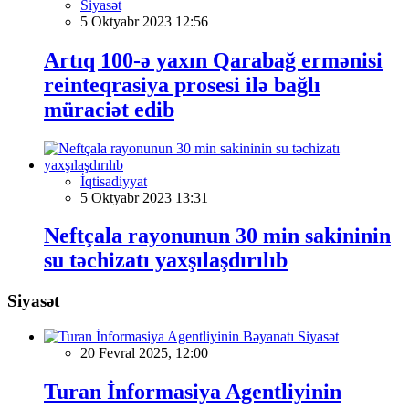
Siyasət
5 Oktyabr 2023 12:56
Artıq 100-ə yaxın Qarabağ ermənisi
reinteqrasiya prosesi ilə bağlı
müraciət edib
İqtisadiyyat
5 Oktyabr 2023 13:31
Neftçala rayonunun 30 min sakininin
su təchizatı yaxşılaşdırılıb
Siyasət
Siyasət
20 Fevral 2025, 12:00
Turan İnformasiya Agentliyinin