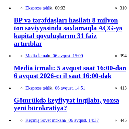
Ekspress təhlil,
00:03
310
BP və tərəfdaşları hasilatı 8 milyon
ton səviyyəsində saxlamaqla AÇG-yə
kapital qoyuluşlarını 31 faiz
artırıblar
Media İcmalı,
06 avqust, 15:09
394
Media icmalı: 5 avqust saat 16:00-dan
6 avqust 2026-cı il saat 16:00-dək
Ekspress təhlil,
06 avqust, 14:51
413
Gömrükdə keyfiyyət inqilabı, yoxsa
yeni bürokratiya?
Keçmiş Sovet məkanı,
06 avqust, 14:37
445