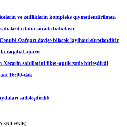
ticələrin və zəifliklərin kompleks qiymətləndirilməsi
 sahələrdə daha sürətlə bahalaşır
ənubi Qafqazı dəyişə biləcək layihəni sürətləndirir
a rəqabət aparır
zərin sahillərini fiber-optik xətlə birləşdirdi
saat 16:00-dək
daları sadələşdirilib
lib (YENİLƏNİB)