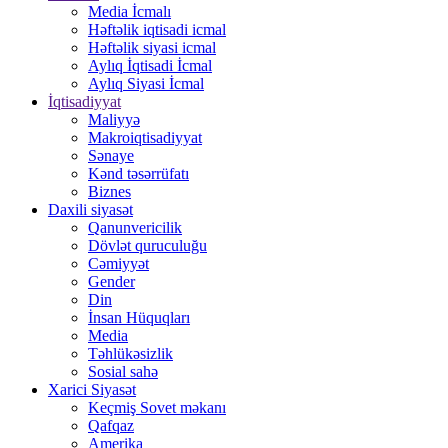
Media İcmalı
Həftəlik iqtisadi icmal
Həftəlik siyasi icmal
Aylıq İqtisadi İcmal
Aylıq Siyasi İcmal
İqtisadiyyat
Maliyyə
Makroiqtisadiyyat
Sənaye
Kənd təsərrüfatı
Biznes
Daxili siyasət
Qanunvericilik
Dövlət quruculuğu
Cəmiyyət
Gender
Din
İnsan Hüquqları
Media
Təhlükəsizlik
Sosial sahə
Xarici Siyasət
Keçmiş Sovet məkanı
Qafqaz
Amerika