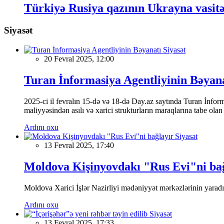
Türkiyə Rusiya qazının Ukrayna vasitəs
Siyasət
Siyasət
20 Fevral 2025, 12:00
Turan İnformasiya Agentliyinin Bəyan
2025-ci il fevralın 15-də və 18-də Day.az saytında Turan İnformas
maliyyəsindən asılı və xarici strukturların maraqlarına tabe ola
Ardını oxu
Siyasət
13 Fevral 2025, 17:40
Moldova Kişinyovdakı "Rus Evi"ni ba
Moldova Xarici İşlər Nazirliyi mədəniyyət mərkəzlərinin yaradılm
Ardını oxu
Siyasət
13 Fevral 2025, 17:33