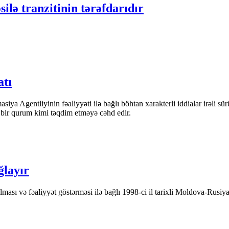
ilə tranzitinin tərəfdarıdır
atı
iya Agentliyinin fəaliyyəti ilə bağlı böhtan xarakterli iddialar irəli sü
n bir qurum kimi təqdim etməyə cəhd edir.
ğlayır
ası və fəaliyyət göstərməsi ilə bağlı 1998-ci il tarixli Moldova-Rusiya 