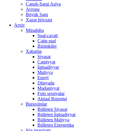
Cənub-Şərqi Asiya
Avropa
Böyük Şərq
Xəzər hövzəsi
Arxiv
Müsahibə
Sual-cavab
Çətin sual
Bizimkiler
Xəbərlər
Siyasət
Cəmiyyət
İqtisadiyyat
Maliyyə
Enerji
Dünyada
Mədəniyyət
Foto sessiyalar
Aktual Reportaj
Buraxılışlar
Bülleten Siyasət
Bülleten İqtisadiyyat
Bülleten Maliyyə
Bülleten Energetika
Söz istəyirəm