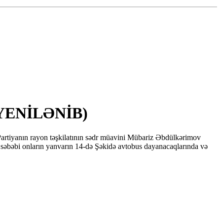
b (YENİLƏNİB)
Partiyanın rayon təşkilatının sədr müavini Mübariz Əbdülkərimov
sl səbəbi onların yanvarın 14-də Şəkidə avtobus dayanacaqlarında və