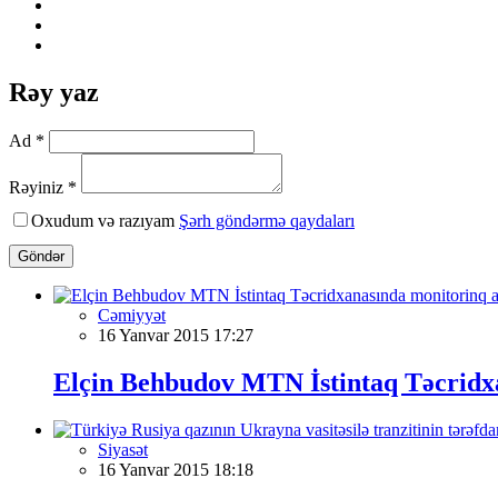
Rəy yaz
Ad *
Rəyiniz *
Oxudum və razıyam
Şərh göndərmə qaydaları
Göndər
Cəmiyyət
16 Yanvar 2015 17:27
Elçin Behbudov MTN İstintaq Təcridx
Siyasət
16 Yanvar 2015 18:18