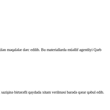
rülən məqalələr dərc edilib. Bu materiallarda müəllif agentliyi Qərb
sazişinə birtərəfli qaydada xitam verilməsi barədə qərar qəbul edib.