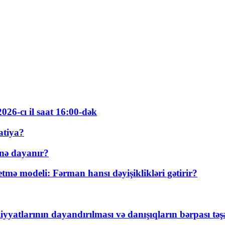
026-cı il saat 16:00-dək
atiya?
nə dayanır?
ə modeli: Fərman hansı dəyişiklikləri gətirir?
yyatlarının dayandırılması və danışıqların bərpası tə