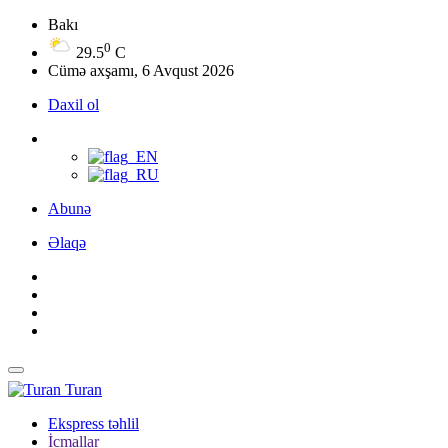
Bakı
0
29.5
C
Cümə axşamı, 6 Avqust 2026
Daxil ol
Abunə
Əlaqə
Turan
Ekspress təhlil
İcmallar