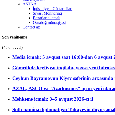
ASTNA
İqtisadiyyat Göstəriciləri
Siyası Monitorinq
Bazarların icmalı
Qarabağ münaqişəsi
Contact az
Son yenilənmə
(45 d. əvvəl)
Media icmalı: 5 avqust saat 16:00-dan 6 avqust 2
Gömrükdə keyfiyyət inqilabı, yoxsa yeni bürokr
Ceyhun Bayramovun Kiyev səfərinin arxasında 
AZAL, ASCO və “Azərkosmos” üçün yeni idarəetm
Məhkəmə icmalı: 3–5 avqust 2026-cı il
Sülh naminə diplomatiya: Tokayevin döyüş əməli