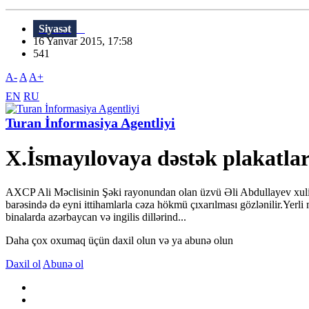
Siyasət
16 Yanvar 2015, 17:58
541
A-
A
A+
EN
RU
Turan İnformasiya Agentliyi
X.İsmayılovaya dəstək plakatla
AXCP Ali Məclisinin Şəki rayonundan olan üzvü Əli Abdullayev xuliqa
barəsində də eyni ittihamlarla cəza hökmü çıxarılması gözlənilir.Yerl
binalarda azərbaycan və ingilis dillərind...
Daha çox oxumaq üçün daxil olun və ya abunə olun
Daxil ol
Abunə ol