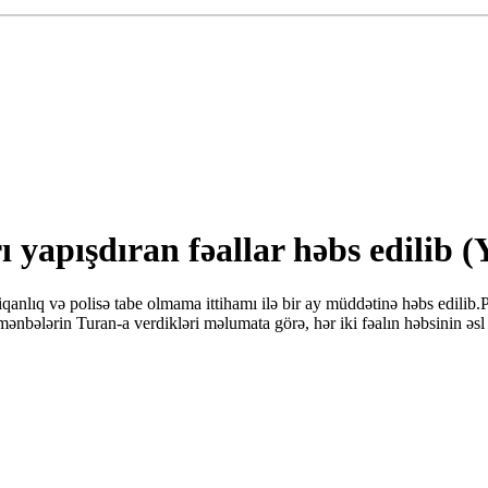
rı yapışdıran fəallar həbs edili
nlıq və polisə tabe olmama ittihamı ilə bir ay müddətinə həbs edilib.
i mənbələrin Turan-a verdikləri məlumata görə, hər iki fəalın həbsinin ə