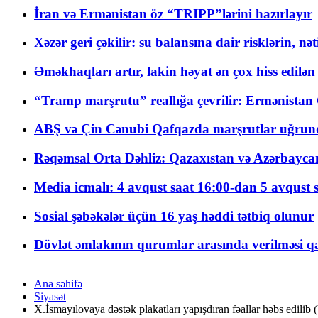
İran və Ermənistan öz “TRIPP”lərini hazırlayır
Xəzər geri çəkilir: su balansına dair risklərin, nə
Əməkhaqları artır, lakin həyat ən çox hiss edilən
“Tramp marşrutu” reallığa çevrilir: Ermənistan C
ABŞ və Çin Cənubi Qafqazda marşrutlar uğrund
Rəqəmsal Orta Dəhliz: Qazaxıstan və Azərbaycan Xə
Media icmalı: 4 avqust saat 16:00-dan 5 avqust 
Sosial şəbəkələr üçün 16 yaş həddi tətbiq olunur
Dövlət əmlakının qurumlar arasında verilməsi qay
Ana səhifə
Siyasət
X.İsmayılovaya dəstək plakatları yapışdıran fəallar həbs edi