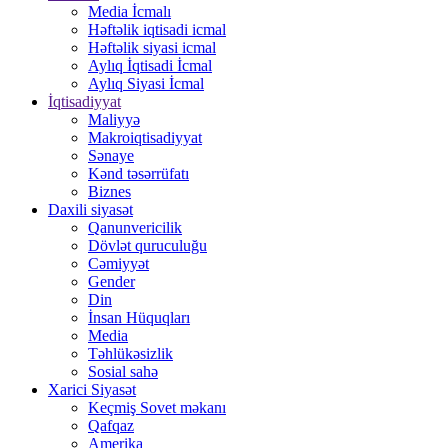
Media İcmalı
Həftəlik iqtisadi icmal
Həftəlik siyasi icmal
Aylıq İqtisadi İcmal
Aylıq Siyasi İcmal
İqtisadiyyat
Maliyyə
Makroiqtisadiyyat
Sənaye
Kənd təsərrüfatı
Biznes
Daxili siyasət
Qanunvericilik
Dövlət quruculuğu
Cəmiyyət
Gender
Din
İnsan Hüquqları
Media
Təhlükəsizlik
Sosial sahə
Xarici Siyasət
Keçmiş Sovet məkanı
Qafqaz
Amerika