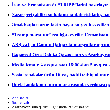
İran və Ermənistan öz “TRIPP”lərini hazırlayır
Xəzər geri çəkilir: su balansına dair risklərin, nə
Əməkhaqları artır, lakin həyat ən çox hiss edilən
“Tramp marşrutu” reallığa çevrilir: Ermənistan C
ABŞ və Çin Cənubi Qafqazda marşrutlar uğrund
Rəqəmsal Orta Dəhliz: Qazaxıstan və Azərbaycan Xə
Media icmalı: 4 avqust saat 16:00-dan 5 avqust 
Sosial şəbəkələr üçün 16 yaş həddi tətbiq olunur
Dövlət əmlakının qurumlar arasında verilməsi qay
Ana səhifə
Sual-cavab
Azərbaycan sülh quruculuğu işində irəli düşməlidi