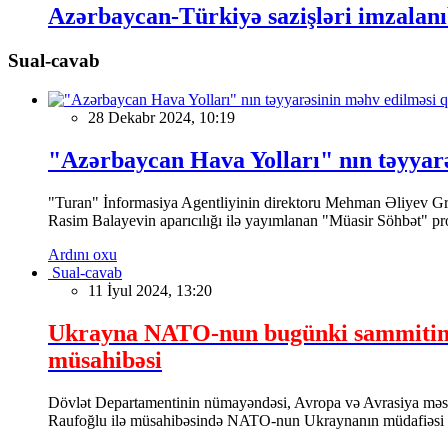
Azərbaycan-Türkiyə sazişləri imzalan
Sual-cavab
28 Dekabr 2024, 10:19
"Azərbaycan Hava Yolları" nın təyyar
"Turan" İnformasiya Agentliyinin direktoru Mehman Əliyev Grozn
Rasim Balayevin aparıcılığı ilə yayımlanan "Müasir Söhbət" pr
Ardını oxu
Sual-cavab
11 İyul 2024, 13:20
Ukrayna NATO-nun bugünki sammitindən
müsahibəsi
Dövlət Departamentinin nümayəndəsi, Avropa və Avrasiya məsələ
Raufoğlu ilə müsahibəsində NATO-nun Ukraynanın müdafiəsi ilə