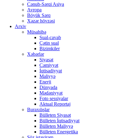
Cənub-Şərqi Asiya
Avropa
Böyük Şərq
Xəzər hövzəsi
Arxiv
Müsahibə
Sual-cavab
Çətin sual
Bizimkiler
Xəbərlər
Siyasət
Cəmiyyət
İqtisadiyyat
Maliyyə
Enerji
Dünyada
Mədəniyyət
Foto sessiyalar
Aktual Reportaj
Buraxılışlar
Bülleten Siyasət
Bülleten İqtisadiyyat
Bülleten Maliyyə
Bülleten Energetika
Söz istəyirəm