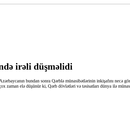
də irəli düşməlidi
Azərbaycanın bundan sonra Qərblə münasibətlərinin inkişafını necə gör
ox zaman elə düşünür ki, Qərb dövlətləri və təsisatları dünya ilə münas