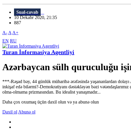
Sual-cavab
10 Dekabr 2020, 21:35
887
A-
A
A+
EN
RU
Turan İnformasiya Agentliyi
Azərbaycan sülh quruculuğu işin
***-Rəşad bəy, 44 günlük müharibə ərəfəsində yaşananlardan dolayı 
inkişaf edə bilərmi?-Demokratiyanı dəstəkləyən bəzi vətəndaşlarımız ç
olma-olmama prizmasından. Bu idealist yanaşmadır...
Daha çox oxumaq üçün daxil olun və ya abunə olun
Daxil ol
Abunə ol