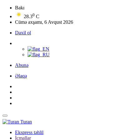
Bakı
0
28.3
C
Cümə axşamı, 6 Avqust 2026
Daxil ol
Abunə
Əlaqə
Turan
Ekspress təhlil
İcmallar