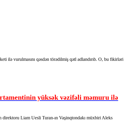
ilə vurulmasını qəsdən törədilmiş qətl adlandırıb. O, bu fikirləri
tamentinin yüksək vəzifəli məmuru ilə
in direktoru Liam Uesli Turan-ın Vaşinqtondakı müxbiri Aleks