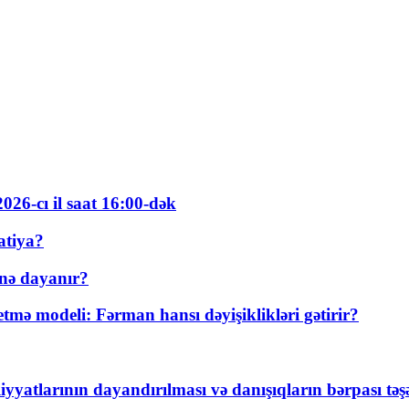
026-cı il saat 16:00-dək
atiya?
nə dayanır?
ə modeli: Fərman hansı dəyişiklikləri gətirir?
yyatlarının dayandırılması və danışıqların bərpası tə