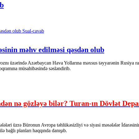
ıb
Sual-cavab
əsinin məhv edilməsi qəsdən olub
ı üzərində Azərbaycan Hava Yollarına məxsus təyyarənin Rusiya raketi 
oqramına müsahibəsində səsləndirib.
 nə gözləyə bilər? Turan-ın Dövlət Depar
ləri üzrə Büronun Avropa təhlükəsizliyi və siyasi məsələlər İdarəsin
 bağlı planları haqqında danışıb.