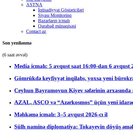
ASTNA
İqtisadiyyat Göstəriciləri
Siyası Monitorinq
Bazarların icmalı
Qarabağ münaqişəsi
Contact az
Son yenilənmə
(6 saat əvvəl)
Media icmalı: 5 avqust saat 16:00-dan 6 avqust 2
Gömrükdə keyfiyyət inqilabı, yoxsa yeni bürokr
Ceyhun Bayramovun Kiyev səfərinin arxasında 
AZAL, ASCO və “Azərkosmos” üçün yeni idarəetm
Məhkəmə icmalı: 3–5 avqust 2026-cı il
Sülh naminə diplomatiya: Tokayevin döyüş əməli