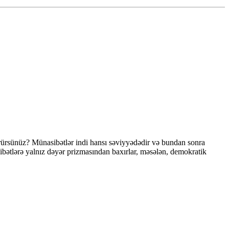
ürsünüz? Münasibətlər indi hansı səviyyədədir və bundan sonra
ibətlərə yalnız dəyər prizmasından baxırlar, məsələn, demokratik