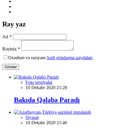
Rəy yaz
Ad *
Rəyiniz *
Oxudum və razıyam
Şərh göndərmə qaydaları
Göndər
Foto sessiyalar
10 Dekabr 2020 21:28
Bakıda Qələbə Paradı
Siyasət
10 Dekabr 2020 21:46