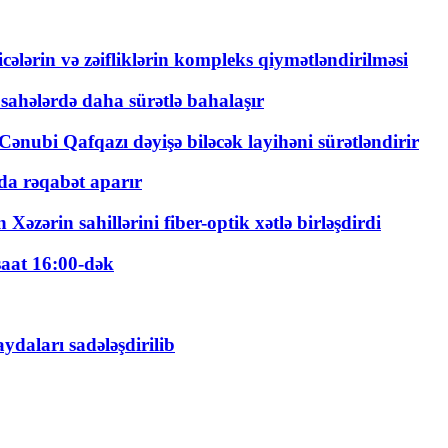
ticələrin və zəifliklərin kompleks qiymətləndirilməsi
 sahələrdə daha sürətlə bahalaşır
ənubi Qafqazı dəyişə biləcək layihəni sürətləndirir
a rəqabət aparır
zərin sahillərini fiber-optik xətlə birləşdirdi
saat 16:00-dək
daları sadələşdirilib