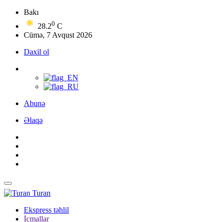
Bakı
0
28.2
C
Cümə, 7 Avqust 2026
Daxil ol
Abunə
Əlaqə
Turan
Ekspress təhlil
İcmallar