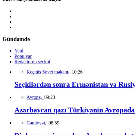
Gündəmdə
Yeni
Populyar
Redaktorun seçimi
Keçmiş Sovet məkanı,
10:26
Seçkilərdən sonra Ermənistan və Rusiya 
Avropa,
09:23
Azərbaycan qazı Türkiyənin Avropadakı
Cəmiyyət,
08:59