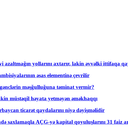
 azaltmağın yollarını axtarır, lakin əvvəlki ittifaqa qa
bisiyalarının əsas elementinə çevrilir
 gənclərin məşğulluğuna təminat vermir?
kin müstəqil həyata yetməyən əməkhaqqı
rbaycan ticarət qaydalarını niyə dəyişməlidir
ində saxlamaqla AÇG-yə kapital qoyuluşlarını 31 faiz ar