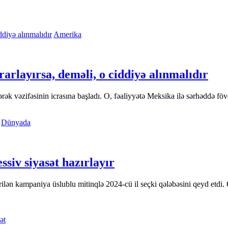
Amerika
arlayırsa, deməli, o ciddiyə alınmalıdır
vəzifəsinin icrasına başladı. O, fəaliyyətə Meksika ilə sərhəddə fövqəl
Dünyada
ssiv siyasət hazırlayır
lən kampaniya üslublu mitinqlə 2024-cü il seçki qələbəsini qeyd etdi.
ət