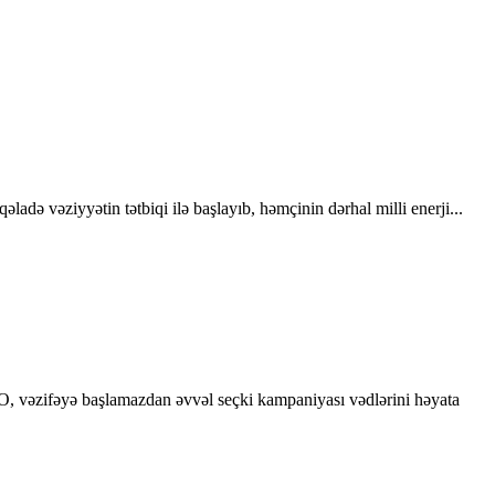
adə vəziyyətin tətbiqi ilə başlayıb, həmçinin dərhal milli enerji...
 O, vəzifəyə başlamazdan əvvəl seçki kampaniyası vədlərini həyata