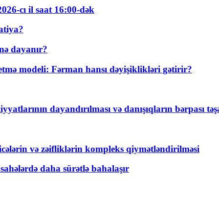
026-cı il saat 16:00-dək
atiya?
nə dayanır?
ə modeli: Fərman hansı dəyişiklikləri gətirir?
yyatlarının dayandırılması və danışıqların bərpası tə
ticələrin və zəifliklərin kompleks qiymətləndirilməsi
 sahələrdə daha sürətlə bahalaşır