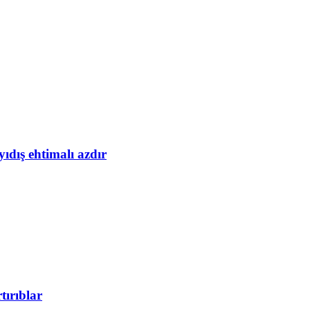
yıdış ehtimalı azdır
tırıblar