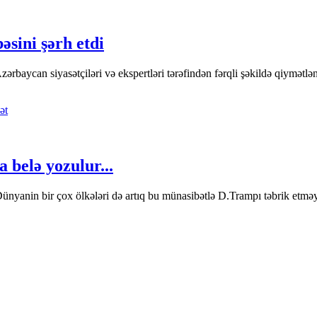
sini şərh etdi
aycan siyasətçiləri və ekspertləri tərəfindən fərqli şəkildə qiymətləndi
ət
belə yozulur...
nyanin bir çox ölkələri də artıq bu münasibətlə D.Trampı təbrik etməy