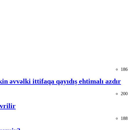
186
in əvvəlki ittifaqa qayıdış ehtimalı azdır
200
vrilir
188