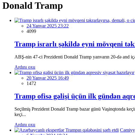
Donald Tramp
24 Yanvar 2025 23:22
4099
Tramp israrlı şəkildə eyni mövqeni təkr
ABŞ-nin 47-ci Prezidenti Donald Tramp yanvarın 20-də and içərək 
Ardını oxu
20 Yanvar 2025 16:49
1472
Tramp ofisə gəlişi üçün ilk gündən aqre
Seçilmiş Prezident Donald Tramp bazar günü Vaşinqtonda keçiri
keçi...
Ardını oxu
Cəmiyy