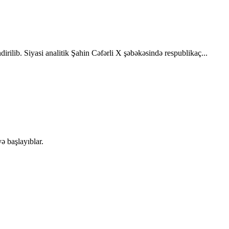
rilib. Siyasi analitik Şahin Cəfərli X şəbəkəsində respublikaç...
ə başlayıblar.