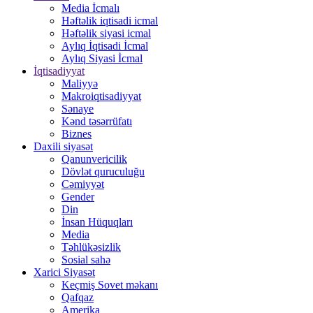
Media İcmalı
Həftəlik iqtisadi icmal
Həftəlik siyasi icmal
Aylıq İqtisadi İcmal
Aylıq Siyasi İcmal
İqtisadiyyat
Maliyyə
Makroiqtisadiyyat
Sənaye
Kənd təsərrüfatı
Biznes
Daxili siyasət
Qanunvericilik
Dövlət quruculuğu
Cəmiyyət
Gender
Din
İnsan Hüquqları
Media
Təhlükəsizlik
Sosial sahə
Xarici Siyasət
Keçmiş Sovet məkanı
Qafqaz
Amerika