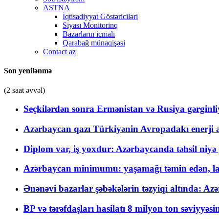
ASTNA
İqtisadiyyat Göstəriciləri
Siyası Monitorinq
Bazarların icmalı
Qarabağ münaqişəsi
Contact az
Son yenilənmə
(2 saat əvvəl)
Seçkilərdən sonra Ermənistan və Rusiya gərginliyi
Azərbaycan qazı Türkiyənin Avropadakı enerji am
Diplom var, iş yoxdur: Azərbaycanda təhsil niyə
Azərbaycan minimumu: yaşamağı təmin edən, la
Ənənəvi bazarlar şəbəkələrin təzyiqi altında: Azə
BP və tərəfdaşları hasilatı 8 milyon ton səviyyəs