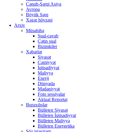
Cənub-Şərqi Asiya
Avropa
Böyük Şərq
Xəzər hövzəsi
Arxiv
Müsahibə
Sual-cavab
Çətin sual
Bizimkiler
Xəbərlər
Siyasət
Cəmiyyət
İqtisadiyyat
Maliyyə
Enerji
Dünyada
Mədəniyyət
Foto sessiyalar
Aktual Reportaj
Buraxılışlar
Bülleten Siyasət
Bülleten İqtisadiyyat
Bülleten Maliyyə
Bülleten Energetika
Söz istəyirəm