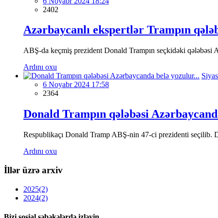
6 Noyabr 2024 18:24
2402
Azərbaycanlı ekspertlər Trampın qələbə
ABŞ-da keçmiş prezident Donald Trampın seçkidəki qələbəsi Azərb
Ardını oxu
Siyas
6 Noyabr 2024 17:58
2364
Donald Trampın qələbəsi Azərbaycanda 
Respublikaçı Donald Tramp ABŞ-nin 47-ci prezidenti seçilib. Dü
Ardını oxu
İllər üzrə arxiv
2025
(2)
2024
(2)
Bizi sosial şəbəkələrdə izləyin