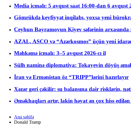
Media icmalı: 5 avqust saat 16:00-dan 6 avqust 2
Gömrükdə keyfiyyət inqilabı, yoxsa yeni bürokr
Ceyhun Bayramovun Kiyev səfərinin arxasında 
AZAL, ASCO və “Azərkosmos” üçün yeni idarəetm
Məhkəmə icmalı: 3–5 avqust 2026-cı il
Sülh naminə diplomatiya: Tokayevin döyüş əməli
İran və Ermənistan öz “TRIPP”lərini hazırlayır
Xəzər geri çəkilir: su balansına dair risklərin, nə
Əməkhaqları artır, lakin həyat ən çox hiss edilən
Ana səhifə
Donald Tramp