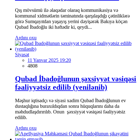
Qış mövsümü ilə əlaqədar olaraq kommunikasiya və
kommunal xidmətlərin təminatında qarşılaşdığı çətinliklərə
görə Sumqayıtdan yaşayış yerini dəyişərək Bakıya köçən
Qubad İbadoğlu iki həftədir ki, qeydi...
Ardını oxu
Siyasət
11 Yanvar 2025 19:20
4808
Qubad İbadoğlunun şəxsiyyət vəsiqəsi
fəaliyyətsiz edilib (yenilənib)
Məşhur iqtisadçı və siyasi xadim Qubad İbadoğlunun ev
dustaqlığına buraxıldıqdan sonra hüquqlarını daha da
məhdudlaşdırırılıb. Onun şəxsiyyət vəsiqəsi fəaliyyətsiz
edilib.
Ardını oxu