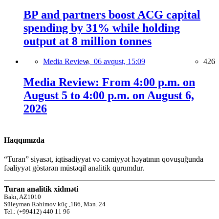
BP and partners boost ACG capital
spending by 31% while holding
output at 8 million tonnes
Media Review,
06 avqust, 15:09
426
Media Review: From 4:00 p.m. on
August 5 to 4:00 p.m. on August 6,
2026
Haqqımızda
“Turan” siyasət, iqtisadiyyat və cəmiyyət həyatının qovuşuğunda
fəaliyyət göstərən müstəqil analitik qurumdur.
Turan analitik xidməti
Bakı, AZ1010
Süleyman Rəhimov küç.,186, Mən. 24
Tel.: (+99412) 440 11 96