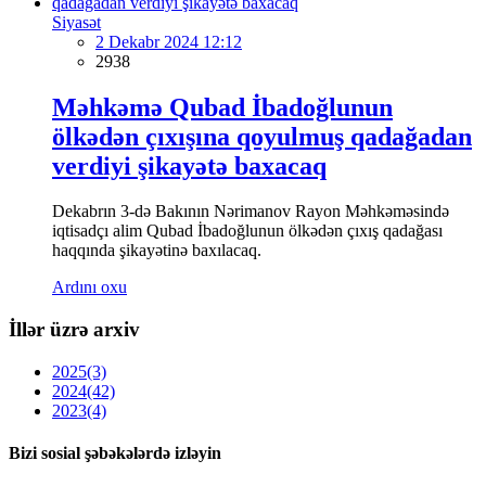
Siyasət
2 Dekabr 2024 12:12
2938
Məhkəmə Qubad İbadoğlunun
ölkədən çıxışına qoyulmuş qadağadan
verdiyi şikayətə baxacaq
Dekabrın 3-də Bakının Nərimanov Rayon Məhkəməsində
iqtisadçı alim Qubad İbadoğlunun ölkədən çıxış qadağası
haqqında şikayətinə baxılacaq.
Ardını oxu
İllər üzrə arxiv
2025
(3)
2024
(42)
2023
(4)
Bizi sosial şəbəkələrdə izləyin