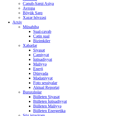
Cənub-Şərqi Asiya
Avropa
Böyük Şərq
Xəzər hövzəsi
Arxiv
Müsahibə
Sual-cavab
Çətin sual
Bizimkiler
Xəbərlər
Siyasət
Cəmiyyət
İqtisadiyyat
Maliyyə
Enerji
Dünyada
Mədəniyyət
Foto sessiyalar
Aktual Reportaj
Buraxılışlar
Bülleten Siyasət
Bülleten İqtisadiyyat
Bülleten Maliyyə
Bülleten Energetika
Söz istəyirəm