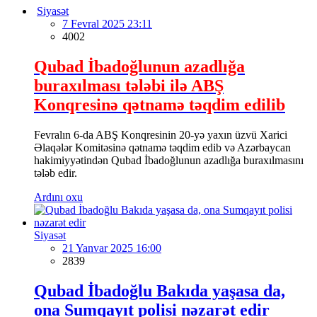
Siyasət
7 Fevral 2025 23:11
4002
Qubad İbadoğlunun azadlığa
buraxılması tələbi ilə ABŞ
Konqresinə qətnamə təqdim edilib
Fevralın 6-da ABŞ Konqresinin 20-yə yaxın üzvü Xarici
Əlaqələr Komitəsinə qətnamə təqdim edib və Azərbaycan
hakimiyyətindən Qubad İbadoğlunun azadlığa buraxılmasını
tələb edir.
Ardını oxu
Siyasət
21 Yanvar 2025 16:00
2839
Qubad İbadoğlu Bakıda yaşasa da,
ona Sumqayıt polisi nəzarət edir