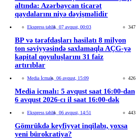
altında: Azərbaycan ticarət
qaydalarını niyə dəyişməlidir
Ekspress təhlil,
07 avqust, 00:03
347
BP və tərəfdaşları hasilatı 8 milyon
ton səviyyəsində saxlamaqla AÇG-yə
kapital qoyuluşlarını 31 faiz
artırıblar
Media İcmalı,
06 avqust, 15:09
426
Media icmalı: 5 avqust saat 16:00-dan
6 avqust 2026-cı il saat 16:00-dək
Ekspress təhlil,
06 avqust, 14:51
443
Gömrükdə keyfiyyət inqilabı, yoxsa
yeni bürokratiya?