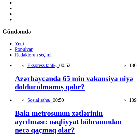
Gündəmdə
Yeni
Populyar
Redaktorun seçimi
Ekspress təhlil,
00:52
136
Azərbaycanda 65 min vakansiya niyə
doldurulmamış qalır?
Sosial sahə,
00:50
139
Bakı metrosunun xətlərinin
ayrılması: nəqliyyat böhranından
necə qaçmaq olar?