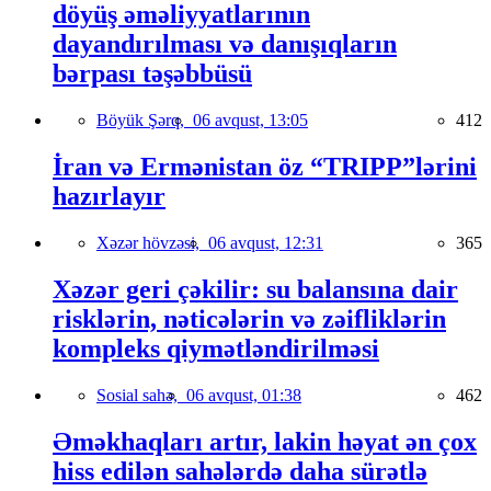
döyüş əməliyyatlarının
dayandırılması və danışıqların
bərpası təşəbbüsü
Böyük Şərq,
06 avqust, 13:05
412
İran və Ermənistan öz “TRIPP”lərini
hazırlayır
Xəzər hövzəsi,
06 avqust, 12:31
365
Xəzər geri çəkilir: su balansına dair
risklərin, nəticələrin və zəifliklərin
kompleks qiymətləndirilməsi
Sosial sahə,
06 avqust, 01:38
462
Əməkhaqları artır, lakin həyat ən çox
hiss edilən sahələrdə daha sürətlə