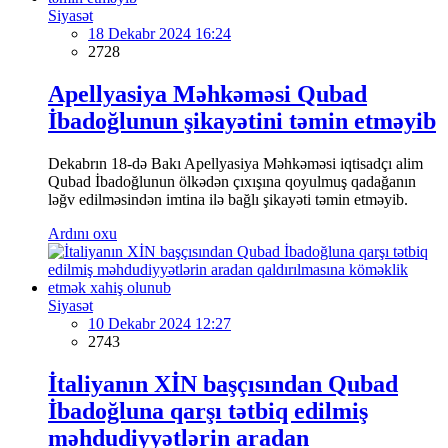
Siyasət
18 Dekabr 2024 16:24
2728
Apellyasiya Məhkəməsi Qubad
İbadoğlunun şikayətini təmin etməyib
Dekabrın 18-də Bakı Apellyasiya Məhkəməsi iqtisadçı alim
Qubad İbadoğlunun ölkədən çıxışına qoyulmuş qadağanın
ləğv edilməsindən imtina ilə bağlı şikayəti təmin etməyib.
Ardını oxu
Siyasət
10 Dekabr 2024 12:27
2743
İtaliyanın XİN başçısından Qubad
İbadoğluna qarşı tətbiq edilmiş
məhdudiyyətlərin aradan