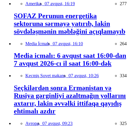
Amerika,
07 avqust, 16:19
277
SOFAZ Perunun energetika
sektoruna sərmayə yatırıb, lakin
sövdələşmənin məbləğini açıqlamayıb
Media İcmalı,
07 avqust, 16:10
264
Media icmalı: 6 avqust saat 16:00-dan
7 avqust 2026-cı il saat 16:00-dək
Keçmiş Sovet məkanı,
07 avqust, 10:26
334
Seçkilərdən sonra Ermənistan və
Rusiya gərginliyi azaltmağın yollarını
axtarır, lakin əvvəlki ittifaqa qayıdış
ehtimalı azdır
Avropa,
07 avqust, 09:23
325