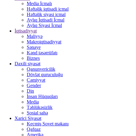
Media İcmalı
Həftəlik iqtisadi icmal
Həftəlik siyasi icmal
Aylıq İqtisadi İcmal
Aylıq Siyasi İcmal
İqtisadiyyat
Maliyyə
Makroiqtisadiyyat
Sənaye
Kənd təsərrüfatı
Biznes
Daxili siyasət
Qanunvericilik
Dövlət quruculuğu
Cəmiyyət
Gender
Din
İnsan Hüquqları
Media
Təhlükəsizlik
Sosial sahə
Xarici Siyasət
Keçmiş Sovet məkanı
Qafqaz
Amerika