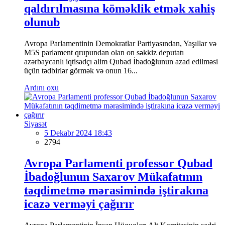
qaldırılmasına köməklik etmək xahiş
olunub
Avropa Parlamentinin Demokratlar Partiyasından, Yaşıllar və
M5S parlament qrupundan olan on səkkiz deputatı
azərbaycanlı iqtisadçı alim Qubad İbadoğlunun azad edilməsi
üçün tədbirlər görmək və onun 16...
Ardını oxu
Siyasət
5 Dekabr 2024 18:43
2794
Avropa Parlamenti professor Qubad
İbadoğlunun Saxarov Mükafatının
təqdimetmə mərasimində iştirakına
icazə verməyi çağırır