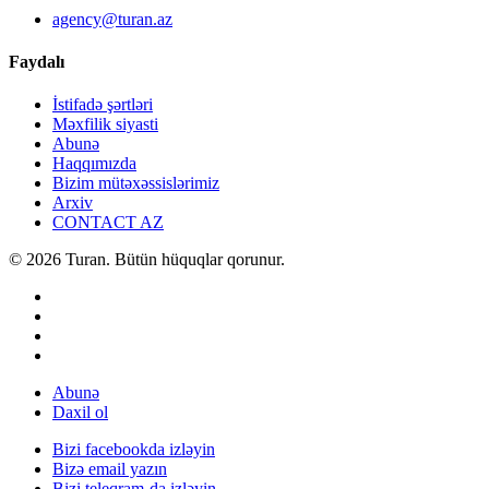
agency@turan.az
Faydalı
İstifadə şərtləri
Məxfilik siyasti
Abunə
Haqqımızda
Bizim mütəxəssislərimiz
Arxiv
CONTACT AZ
© 2026 Turan. Bütün hüquqlar qorunur.
Abunə
Daxil ol
Bizi facebookda izləyin
Bizə email yazın
Bizi teleqram-da izləyin