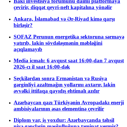
Bakı investisiya forumunu daimi platformaya
çevirir, diqqət qeyri-neft kapitalına yönəlir
Ankara, İslamabad və Ər-Riyad kimə qarşı
birləşir?
SOFAZ Perunun energetika sektoruna sərmayə
yatırıb, lakin sövdələşmənin məbləğini
açıqlamayıb
Media icmalı: 6 avqust saat 16:00-dan 7 avqust
2026-cı il saat 16:00-dək
Seçkilərdən sonra Ermənistan və Rusiya
gərginliyi azaltmağın yollarını axtarır, lakin
əvvəlki ittifaqa qayıdış ehtimalı azdır
Azərbaycan qazı Türkiyənin Avropadakı enerji
ambisiyalarının əsas elementinə çevrilir
Diplom var, iş yoxdur: Azərbaycanda təhsil
niyə gənclərin məşğulluğuna təminat vermir?