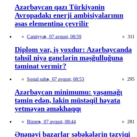
Azərbaycan qazı Türkiyənin
Avropadakı enerji ambisiyalarının
əsas elementinə çevrilir
Cəmiyyət,
07 avqust, 08:59
311
Diplom var, iş yoxdur: Azərbaycanda
təhsil niyə gənclərin məşğulluğuna
təminat vermir?
Sosial sahə,
07 avqust, 08:53
295
Azərbaycan minimumu: yaşamağı
təmin edən, lakin müstəqil həyata
yetməyən əməkhaqqı
Biznes,
07 avqust, 08:44
281
Ənənəvi bazarlar şəbəkələrin təzyiqi