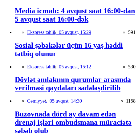
Media icmalı: 4 avqust saat 16:00-dan
5 avqust saat 16:00-dək
Ekspress təhlil,
05 avqust, 15:29
591
Sosial şəbəkələr üçün 16 yaş həddi
tətbiq olunur
Ekspress təhlil,
05 avqust, 15:12
530
Dövlət əmlakının qurumlar arasında
verilməsi qaydaları sadələşdirilib
Cəmiyyət,
05 avqust, 14:30
1158
Buzovnada dörd ay davam edən
drenaj işləri ombudsmana müraciətə
səbəb olub