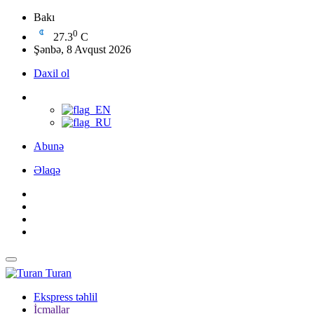
Bakı
0
27.3
C
Şənbə, 8 Avqust 2026
Daxil ol
Abunə
Əlaqə
Turan
Ekspress təhlil
İcmallar