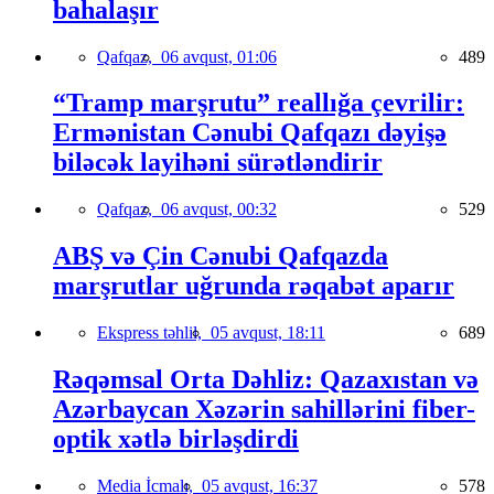
bahalaşır
Qafqaz,
06 avqust, 01:06
489
“Tramp marşrutu” reallığa çevrilir:
Ermənistan Cənubi Qafqazı dəyişə
biləcək layihəni sürətləndirir
Qafqaz,
06 avqust, 00:32
529
ABŞ və Çin Cənubi Qafqazda
marşrutlar uğrunda rəqabət aparır
Ekspress təhlil,
05 avqust, 18:11
689
Rəqəmsal Orta Dəhliz: Qazaxıstan və
Azərbaycan Xəzərin sahillərini fiber-
optik xətlə birləşdirdi
Media İcmalı,
05 avqust, 16:37
578