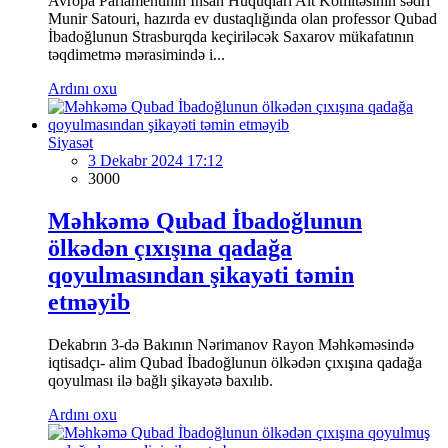
Avropa Parlamentinin İnsan Hüquqları Alt Komitəsinin sədri
Munir Satouri, hazırda ev dustaqlığında olan professor Qubad
İbadoğlunun Strasburqda keçiriləcək Saxarov mükafatının
təqdimetmə mərasimində i...
Ardını oxu
Siyasət
3 Dekabr 2024 17:12
3000
Məhkəmə Qubad İbadoğlunun
ölkədən çıxışına qadağa
qoyulmasından şikayəti təmin
etməyib
Dekabrın 3-də Bakının Nərimanov Rayon Məhkəməsində
iqtisadçı- alim Qubad İbadoğlunun ölkədən çıxışına qadağa
qoyulması ilə bağlı şikayətə baxılıb.
Ardını oxu