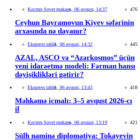
Keçmiş Sovet məkanı,
06 avqust, 14:37
476
Ceyhun Bayramovun Kiyev səfərinin
arxasında nə dayanır?
Ekspress təhlil,
06 avqust, 14:32
445
AZAL, ASCO və “Azərkosmos” üçün
yeni idarəetmə modeli: Fərman hansı
dəyişiklikləri gətirir?
Ekspress təhlil,
06 avqust, 13:43
418
Məhkəmə icmalı: 3–5 avqust 2026-cı
il
Keçmiş Sovet məkanı,
06 avqust, 13:19
421
Sülh naminə diplomatiya: Tokayevin