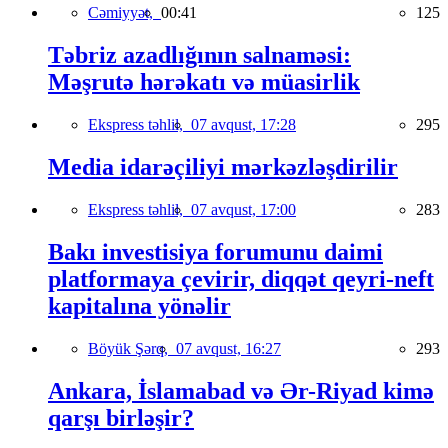
Cəmiyyət,
00:41
125
Təbriz azadlığının salnaməsi:
Məşrutə hərəkatı və müasirlik
Ekspress təhlil,
07 avqust, 17:28
295
Media idarəçiliyi mərkəzləşdirilir
Ekspress təhlil,
07 avqust, 17:00
283
Bakı investisiya forumunu daimi
platformaya çevirir, diqqət qeyri-neft
kapitalına yönəlir
Böyük Şərq,
07 avqust, 16:27
293
Ankara, İslamabad və Ər-Riyad kimə
qarşı birləşir?