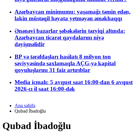
Azərbaycan minimumu: yaşamağı təmin edən,
lakin müstəqil həyata yetməyən əməkhaqqı
Ənənəvi bazarlar şəbəkələrin təzyiqi altında:
Azərbaycan ticarət qaydalarını niyə
dəyişməlidir
BP və tərəfdaşları hasilatı 8 milyon ton
səviyyəsində saxlamaqla AÇG-yə kapital
qoyuluşlarını 31 faiz artırıblar
Media icmalı: 5 avqust saat 16:00-dan 6 avqust
2026-cı il saat 16:00-dək
Ana səhifə
Qubad İbadoğlu
Qubad İbadoğlu