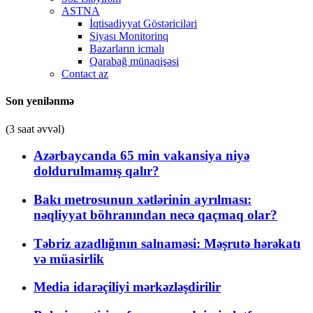
ASTNA
İqtisadiyyat Göstəriciləri
Siyası Monitorinq
Bazarların icmalı
Qarabağ münaqişəsi
Contact az
Son yenilənmə
(3 saat əvvəl)
Azərbaycanda 65 min vakansiya niyə
doldurulmamış qalır?
Bakı metrosunun xətlərinin ayrılması:
nəqliyyat böhranından necə qaçmaq olar?
Təbriz azadlığının salnaməsi: Məşrutə hərəkatı
və müasirlik
Media idarəçiliyi mərkəzləşdirilir