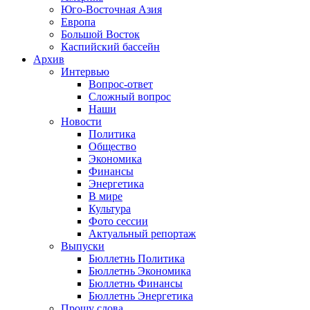
Юго-Восточная Азия
Европа
Большой Восток
Каспийский бассейн
Архив
Интервью
Вопрос-ответ
Сложный вопрос
Наши
Новости
Политика
Общество
Экономика
Финансы
Энергетика
В мире
Культура
Фото сессии
Актуальный репортаж
Выпуски
Бюллетнь Политика
Бюллетнь Экономика
Бюллетнь Финансы
Бюллетнь Энергетика
Прошу слова