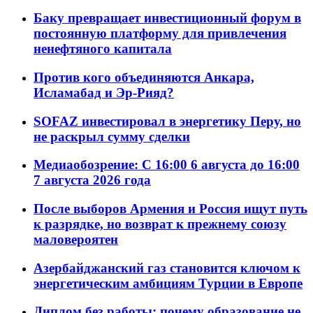
Баку превращает инвестиционный форум в
постоянную платформу для привлечения
ненефтяного капитала
Против кого объединяются Анкара,
Исламабад и Эр-Рияд?
SOFAZ инвестировал в энергетику Перу, но
не раскрыл сумму сделки
Медиаобозрение: С 16:00 6 августа до 16:00
7 августа 2026 года
После выборов Армения и Россия ищут путь
к разрядке, но возврат к прежнему союзу
маловероятен
Азербайджанский газ становится ключом к
энергетическим амбициям Турции в Европе
Диплом без работы: почему образование не