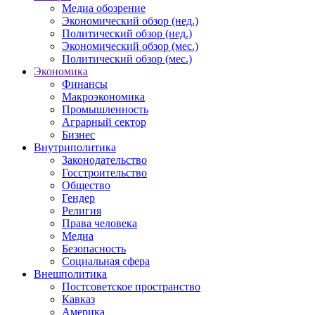
Медиа обозрение
Экономический обзор (нед.)
Политический обзор (нед.)
Экономический обзор (мес.)
Политический обзор (мес.)
Экономика
Финансы
Макроэкономика
Промышленность
Аграрный сектор
Бизнес
Внутриполитика
Законодательство
Госстроительство
Общество
Гендер
Религия
Права человека
Медиа
Безопасность
Социальная сфера
Внешполитика
Постсоветское пространство
Кавказ
Америка