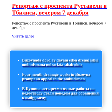
Репортаж с проспекта Руставели в
Тбилиси, вечером 7 декабря
Репортаж с проспекта Руставели в Тбилиси, вечером 7
декабря
Читать далее
Buzovnada dörd ay davam edən drenaj işləri
ombudsmana müraciətə səbəb olub
Four-month drainage works in Buzovna
prompt an appeal to the ombudsman
В Бузовна четырехмесячные работы по
водоотводу стали поводом для обращения
к омбудсмену