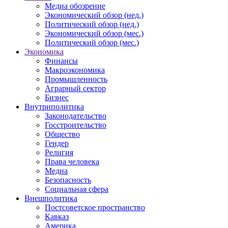
Медиа обозрение
Экономический обзор (нед.)
Политический обзор (нед.)
Экономический обзор (мес.)
Политический обзор (мес.)
Экономика
Финансы
Макроэкономика
Промышленность
Аграрный сектор
Бизнес
Внутриполитика
Законодательство
Госстроительство
Общество
Гендер
Религия
Права человека
Медиа
Безопасность
Социальная сфера
Внешполитика
Постсоветское пространство
Кавказ
Америка