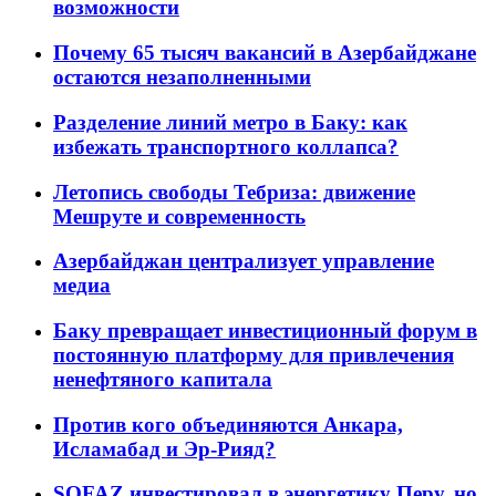
возможности
Почему 65 тысяч вакансий в Азербайджане
остаются незаполненными
Разделение линий метро в Баку: как
избежать транспортного коллапса?
Летопись свободы Тебриза: движение
Мешруте и современность
Азербайджан централизует управление
медиа
Баку превращает инвестиционный форум в
постоянную платформу для привлечения
ненефтяного капитала
Против кого объединяются Анкара,
Исламабад и Эр-Рияд?
SOFAZ инвестировал в энергетику Перу, но