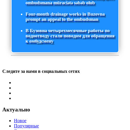
ombudsmana müraciətə səbəb olub
Four-month drainage works in Buzovna
prompt an appeal to the ombudsman
В Бузовна четырехмесячные работы по
водоотводу стали поводом для обращения
к омбудсмену
Следите за нами в социальных сетях
Актуально
Новое
Популярные