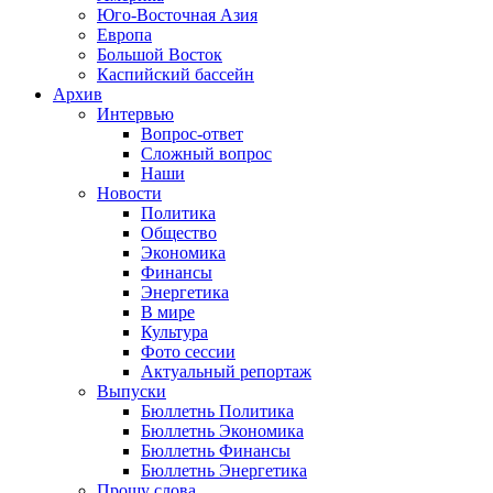
Юго-Восточная Азия
Европа
Большой Восток
Каспийский бассейн
Архив
Интервью
Вопрос-ответ
Сложный вопрос
Наши
Новости
Политика
Общество
Экономика
Финансы
Энергетика
В мире
Культура
Фото сессии
Актуальный репортаж
Выпуски
Бюллетнь Политика
Бюллетнь Экономика
Бюллетнь Финансы
Бюллетнь Энергетика
Прошу слова