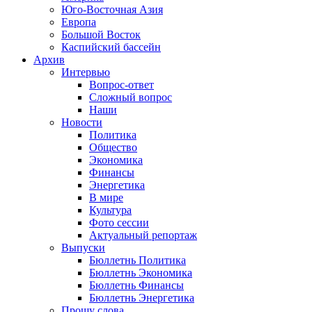
Юго-Восточная Азия
Европа
Большой Восток
Каспийский бассейн
Архив
Интервью
Вопрос-ответ
Сложный вопрос
Наши
Новости
Политика
Общество
Экономика
Финансы
Энергетика
В мире
Культура
Фото сессии
Актуальный репортаж
Выпуски
Бюллетнь Политика
Бюллетнь Экономика
Бюллетнь Финансы
Бюллетнь Энергетика
Прошу слова