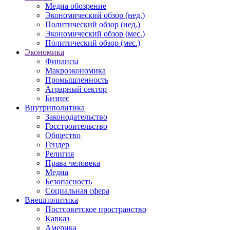
Медиа обозрение
Экономический обзор (нед.)
Политический обзор (нед.)
Экономический обзор (мес.)
Политический обзор (мес.)
Экономика
Финансы
Макроэкономика
Промышленность
Аграрный сектор
Бизнес
Внутриполитика
Законодательство
Госстроительство
Общество
Гендер
Религия
Права человека
Медиа
Безопасность
Социальная сфера
Внешполитика
Постсоветское пространство
Кавказ
Америка