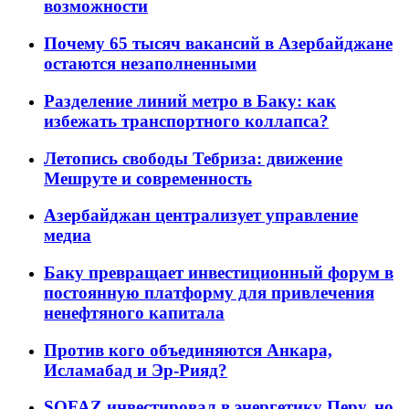
возможности
Почему 65 тысяч вакансий в Азербайджане
остаются незаполненными
Разделение линий метро в Баку: как
избежать транспортного коллапса?
Летопись свободы Тебриза: движение
Мешруте и современность
Азербайджан централизует управление
медиа
Баку превращает инвестиционный форум в
постоянную платформу для привлечения
ненефтяного капитала
Против кого объединяются Анкара,
Исламабад и Эр-Рияд?
SOFAZ инвестировал в энергетику Перу, но