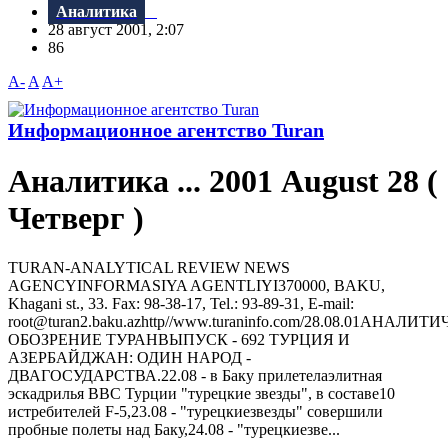
Аналитика
28 август 2001, 2:07
86
A-
A
A+
Информационное агентство Turan
Аналитика ... 2001 August 28 (
Четверг )
TURAN-ANALYTICAL REVIEW NEWS
AGENCYINFORMASIYA AGENTLIYI370000, BAKU,
Khagani st., 33. Fax: 98-38-17, Tel.: 93-89-31, E-mail:
root@turan2.baku.azhttр//www.turaninfo.com/28.08.01АНАЛИ
ОБОЗРЕНИЕ ТУРАНВЫПУСК - 692 ТУРЦИЯ И
АЗЕРБАЙДЖАН: ОДИН НАРОД -
ДВАГОСУДАРСТВА.22.08 - в Баку прилетелаэлитная
эскадрилья ВВС Турции "турецкие звезды", в составе10
истребителей F-5,23.08 - "турецкиезвезды" совершили
пробные полеты над Баку,24.08 - "турецкиезве...