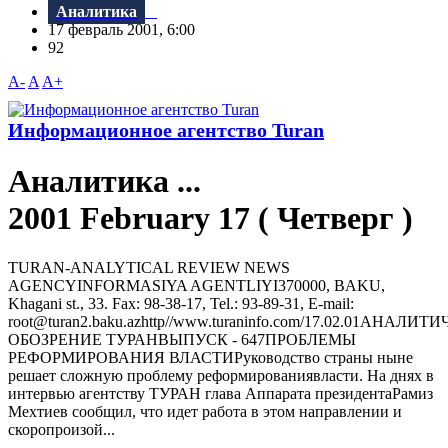
Аналитика
17 февраль 2001, 6:00
92
A-
A
A+
Информационное агентство Turan
Аналитика ...
2001 February 17 ( Четверг )
TURAN-ANALYTICAL REVIEW NEWS
AGENCYINFORMASIYA AGENTLIYI370000, BAKU,
Khagani st., 33. Fax: 98-38-17, Tel.: 93-89-31, E-mail:
root@turan2.baku.azhttр//www.turaninfo.com/17.02.01АНАЛИ
ОБОЗРЕНИЕ ТУРАНВЫПУСК - 647ПРОБЛЕМЫ
РЕФОРМИРОВАНИЯ ВЛАСТИРуководство страны ныне
решает сложную проблему реформированиявласти. На днях в
интервью агентству ТУРАН глава Аппарата президентаРамиз
Мехтиев сообщил, что идет работа в этом направлении и
скоропроизой...