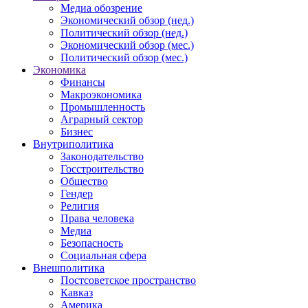
Медиа обозрение
Экономический обзор (нед.)
Политический обзор (нед.)
Экономический обзор (мес.)
Политический обзор (мес.)
Экономика
Финансы
Макроэкономика
Промышленность
Аграрный сектор
Бизнес
Внутриполитика
Законодательство
Госстроительство
Общество
Гендер
Религия
Права человека
Медиа
Безопасность
Социальная сфера
Внешполитика
Постсоветское пространство
Кавказ
Америка