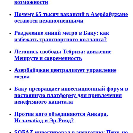
возможности
Почему 65 тысяч вакансий в Азербайджане
остаются незаполненными
Разделение линий метро в Баку: как
избежать транспортного коллапса?
Летопись свободы Тебриза: движение
Мешруте и современность
Азербайджан централизует управление
медиа
Баку превращает инвестиционный форум в
постоянную платформу для привлечения
ненефтяного капитала
Против кого объединяются Анкара,
Исламабад и Эр-Рияд?
SOFAZ инвестировал в энергетику Перу, но