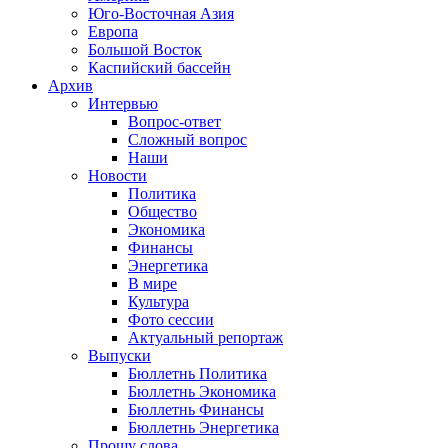
Юго-Восточная Азия
Европа
Большой Восток
Каспийский бассейн
Архив
Интервью
Вопрос-ответ
Сложный вопрос
Наши
Новости
Политика
Общество
Экономика
Финансы
Энергетика
В мире
Культура
Фото сессии
Актуальный репортаж
Выпуски
Бюллетнь Политика
Бюллетнь Экономика
Бюллетнь Финансы
Бюллетнь Энергетика
Прошу слова