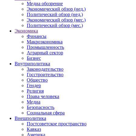
Медиа обозрение
Экономический обзор (нед.)
Политический обзор (нед.)
Экономический обзор (мес.)
Политический обзор (мес.)
Экономика
Финансы
Макроэкономика
Промышленность
Аграрный сектор
Бизнес
Внутриполитика
Законодательство
Госстроительство
Общество
Гендер
Религия
Права человека
Медиа
Безопасность
Социальная сфера
Внешполитика
Постсоветское пространство
Кавказ
Америка