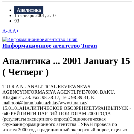
Аналитика
15 январь 2001, 2:10
93
A-
A
A+
Информационное агентство Turan
Аналитика ... 2001 January 15
( Четверг )
Т U R A N - ANALITICAL REVIEWNEWS
AGENCYINFORMASIYA AGENTLIYI370000, BAKU,
Khaganist., 33. Fax: 98-38-17, Tel.: 98-89-31, E-
mail:root@turan.baku.azhtta://www.turan.az/
15.01.01AHАЛИТИЧЕСКОЕ ОБОЗРЕHИЕТУРАHВЫПУСК -
640 РЕЙТИНГИ ПАРТИЙ ПОИТОГАМ 2000 ГОДА
(результаты экспертного опроса)Социологическая
службаинформационного агентства ТУРАН провела по
итогам 2000 года традиционный экспертный опрос, с целью