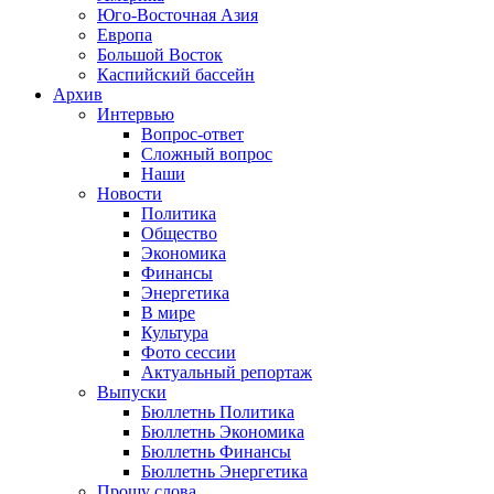
Юго-Восточная Азия
Европа
Большой Восток
Каспийский бассейн
Архив
Интервью
Вопрос-ответ
Сложный вопрос
Наши
Новости
Политика
Общество
Экономика
Финансы
Энергетика
В мире
Культура
Фото сессии
Актуальный репортаж
Выпуски
Бюллетнь Политика
Бюллетнь Экономика
Бюллетнь Финансы
Бюллетнь Энергетика
Прошу слова