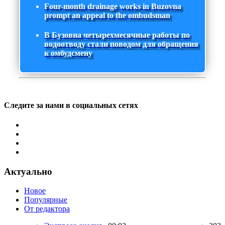
Four-month drainage works in Buzovna
prompt an appeal to the ombudsman
В Бузовна четырехмесячные работы по
водоотводу стали поводом для обращения
к омбудсмену
Следите за нами в социальных сетях
Актуально
Новое
Популярные
От редактора