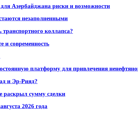
для Азербайджана риски и возможности
остаются незаполненными
ь транспортного коллапса?
е и современность
а
остоянную платформу для привлечения ненефтяно
ад и Эр-Рияд?
не раскрыл сумму сделки
 августа 2026 года