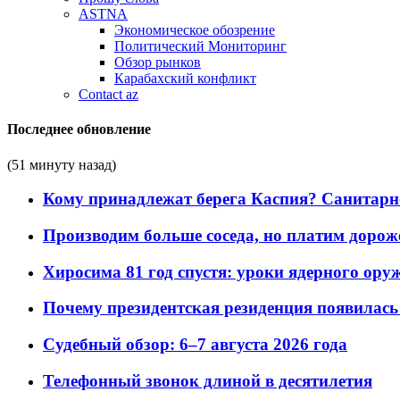
ASTNA
Экономическое обозрение
Политический Мониторинг
Обзор рынков
Карабахский конфликт
Contact az
Последнее обновление
(51 минуту назад)
Кому принадлежат берега Каспия? Санитарно-
Производим больше соседа, но платим дороже
Хиросима 81 год спустя: уроки ядерного ору
Почему президентская резиденция появилась 
Судебный обзор: 6–7 августа 2026 года
Телефонный звонок длиной в десятилетия