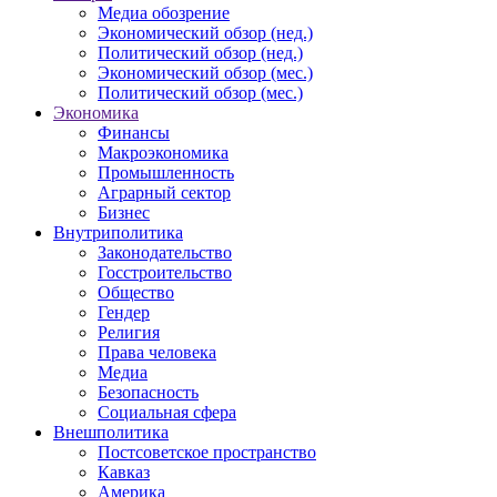
Медиа обозрение
Экономический обзор (нед.)
Политический обзор (нед.)
Экономический обзор (мес.)
Политический обзор (мес.)
Экономика
Финансы
Макроэкономика
Промышленность
Аграрный сектор
Бизнес
Внутриполитика
Законодательство
Госстроительство
Общество
Гендер
Религия
Права человека
Медиа
Безопасность
Социальная сфера
Внешполитика
Постсоветское пространство
Кавказ
Америка