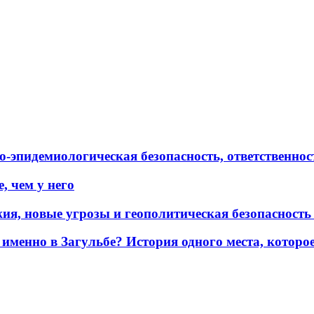
эпидемиологическая безопасность, ответственност
, чем у него
жия, новые угрозы и геополитическая безопасност
именно в Загульбе? История одного места, которо