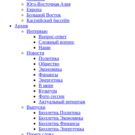
Юго-Восточная Азия
Европа
Большой Восток
Каспийский бассейн
Архив
Интервью
Вопрос-ответ
Сложный вопрос
Наши
Новости
Политика
Общество
Экономика
Финансы
Энергетика
В мире
Культура
Фото сессии
Актуальный репортаж
Выпуски
Бюллетнь Политика
Бюллетнь Экономика
Бюллетнь Финансы
Бюллетнь Энергетика
Прошу слова