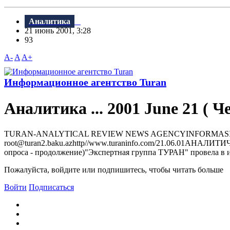
Аналитика
21 июнь 2001, 3:28
93
A-
A
A+
Информационное агентство Turan
Аналитика ... 2001 June 21 ( 
TURAN-ANALYTICAL REVIEW NEWS AGENCYINFORMASIYA AGENTLI
root@turan2.baku.azhttр//www.turaninfo.com/21.06.01А
опроса - продолжение)"Экспертная группа ТУРАН" провела в и
Пожалуйста, войдите или подпишитесь, чтобы читать больше
Войти
Подписаться