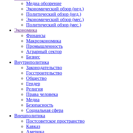
Медиа обозрение
Экономический обзор (нед.)
Политический обзор (нед.)
Экономический обзор (мес.)
Политический обзор (мес.)
Экономика
Финансы
Макроэкономика
Промышленность
Аграрный сектор
Бизнес
Внутриполитика
Законодательство
Госстроительство
Общество
Гендер
Религия
Права человека
Медиа
Безопасность
Социальная сфера
Внешполитика
Постсоветское пространство
Кавказ
Америка