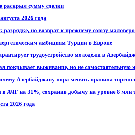
не раскрыл сумму сделки
 августа 2026 года
 разрядке, но возврат к прежнему союзу маловеро
энергетическим амбициям Турции в Европе
гарантирует трудоустройство молодёжи в Азербайд
ая покрывает выживание, но не самостоятельную 
почему Азербайджану пора менять правила торгов
в АЧГ на 31%, сохранив добычу на уровне 8 млн 
уста 2026 года