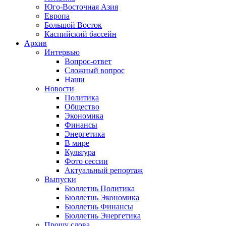
Юго-Восточная Азия
Европа
Большой Восток
Каспийский бассейн
Архив
Интервью
Вопрос-ответ
Сложный вопрос
Наши
Новости
Политика
Общество
Экономика
Финансы
Энергетика
В мире
Культура
Фото сессии
Актуальный репортаж
Выпуски
Бюллетнь Политика
Бюллетнь Экономика
Бюллетнь Финансы
Бюллетнь Энергетика
Прошу слова