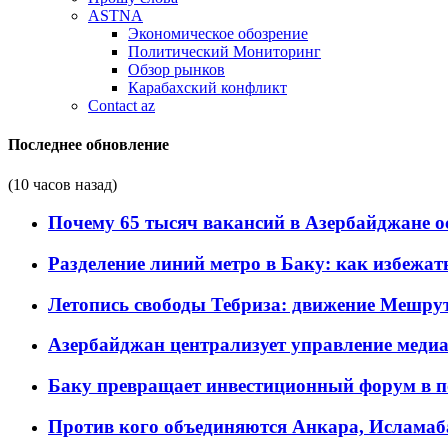
ASTNA
Экономическое обозрение
Политический Мониторинг
Обзор рынков
Карабахский конфликт
Contact az
Последнее обновление
(10 часов назад)
Почему 65 тысяч вакансий в Азербайджане 
Разделение линий метро в Баку: как избежат
Летопись свободы Тебриза: движение Мешрут
Азербайджан централизует управление меди
Баку превращает инвестиционный форум в п
Против кого объединяются Анкара, Исламаб