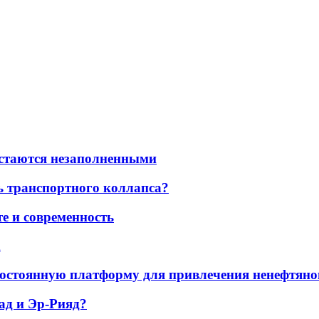
остаются незаполненными
ь транспортного коллапса?
е и современность
а
остоянную платформу для привлечения ненефтяно
ад и Эр-Рияд?