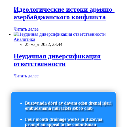
Идеологические истоки армяно-
азербайджанского конфликта
Читать далее
Аналитика
25 март 2022, 23:44
Неудачная диверсификация
ответственности
Читать далее
Buzovnada dörd ay davam edən drenaj işləri
ombudsmana müraciətə səbəb olub
Four-month drainage works in Buzovna
prompt an appeal to the ombudsman