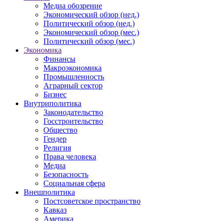
Медиа обозрение
Экономический обзор (нед.)
Политический обзор (нед.)
Экономический обзор (мес.)
Политический обзор (мес.)
Экономика
Финансы
Макроэкономика
Промышленность
Аграрный сектор
Бизнес
Внутриполитика
Законодательство
Госстроительство
Общество
Гендер
Религия
Права человека
Медиа
Безопасность
Социальная сфера
Внешполитика
Постсоветское пространство
Кавказ
Америка