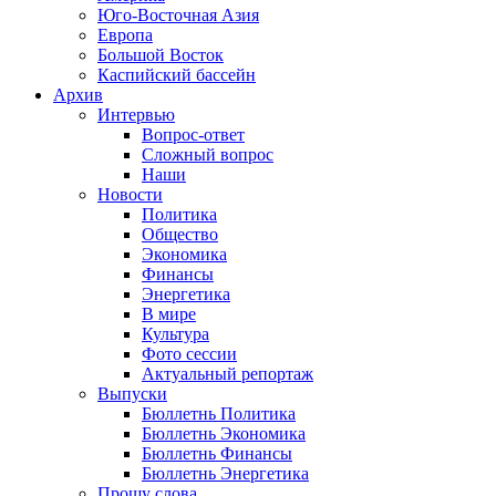
Юго-Восточная Азия
Европа
Большой Восток
Каспийский бассейн
Архив
Интервью
Вопрос-ответ
Сложный вопрос
Наши
Новости
Политика
Общество
Экономика
Финансы
Энергетика
В мире
Культура
Фото сессии
Актуальный репортаж
Выпуски
Бюллетнь Политика
Бюллетнь Экономика
Бюллетнь Финансы
Бюллетнь Энергетика
Прошу слова