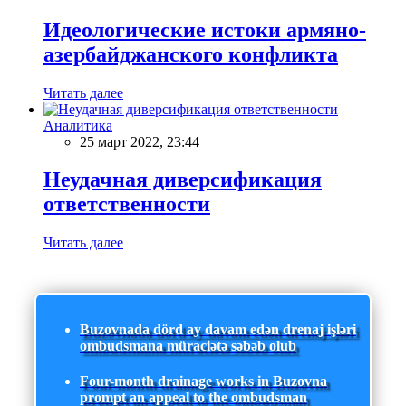
Идеологические истоки армяно-
азербайджанского конфликта
Читать далее
Аналитика
25 март 2022, 23:44
Неудачная диверсификация
ответственности
Читать далее
Buzovnada dörd ay davam edən drenaj işləri
ombudsmana müraciətə səbəb olub
Four-month drainage works in Buzovna
prompt an appeal to the ombudsman