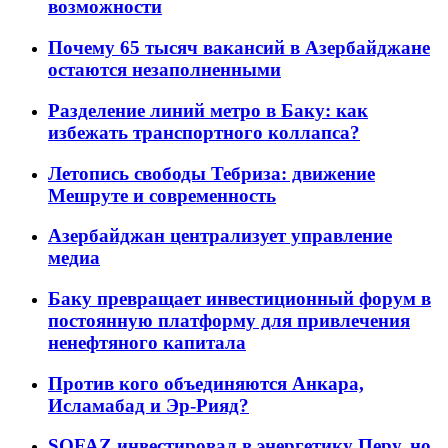
возможности
Почему 65 тысяч вакансий в Азербайджане
остаются незаполненными
Разделение линий метро в Баку: как
избежать транспортного коллапса?
Летопись свободы Тебриза: движение
Мешруте и современность
Азербайджан централизует управление
медиа
Баку превращает инвестиционный форум в
постоянную платформу для привлечения
ненефтяного капитала
Против кого объединяются Анкара,
Исламабад и Эр-Рияд?
SOFAZ инвестировал в энергетику Перу, но