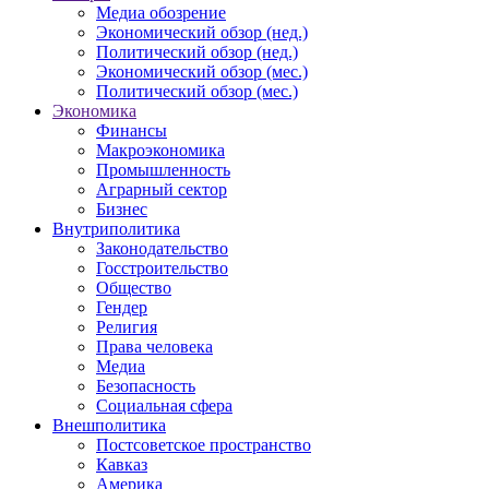
Медиа обозрение
Экономический обзор (нед.)
Политический обзор (нед.)
Экономический обзор (мес.)
Политический обзор (мес.)
Экономика
Финансы
Макроэкономика
Промышленность
Аграрный сектор
Бизнес
Внутриполитика
Законодательство
Госстроительство
Общество
Гендер
Религия
Права человека
Медиа
Безопасность
Социальная сфера
Внешполитика
Постсоветское пространство
Кавказ
Америка