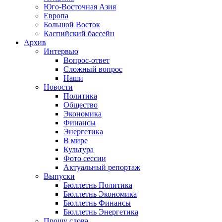
Юго-Восточная Азия
Европа
Большой Восток
Каспийский бассейн
Архив
Интервью
Вопрос-ответ
Сложный вопрос
Наши
Новости
Политика
Общество
Экономика
Финансы
Энергетика
В мире
Культура
Фото сессии
Актуальный репортаж
Выпуски
Бюллетнь Политика
Бюллетнь Экономика
Бюллетнь Финансы
Бюллетнь Энергетика
Прошу слова