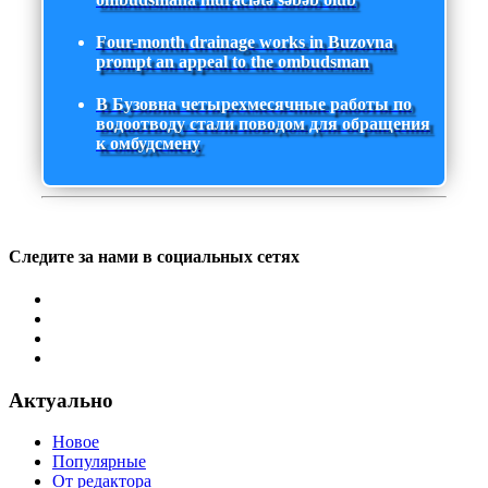
Four-month drainage works in Buzovna
prompt an appeal to the ombudsman
В Бузовна четырехмесячные работы по
водоотводу стали поводом для обращения
к омбудсмену
Следите за нами в социальных сетях
Актуально
Новое
Популярные
От редактора