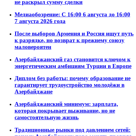
не раскрыл сумму сделки
Медиаобозрение: С 16:00 6 августа до 16:00
7 августа 2026 года
После выборов Армения и Россия ищут путь
к разрядке, но возврат к прежнему союзу
маловероятен
Азербайджанский газ становится ключом к
энергетическим амбициям Турции в Европе
Диплом без работы: почему образование не
гарантирует трудоустройство молодёжи в
Азербайджане
Азербайджанский минимум: зарплата,
которая покрывает выживание, но не
самостоятельную жизнь
Традиционные рынки под давлением сетей: