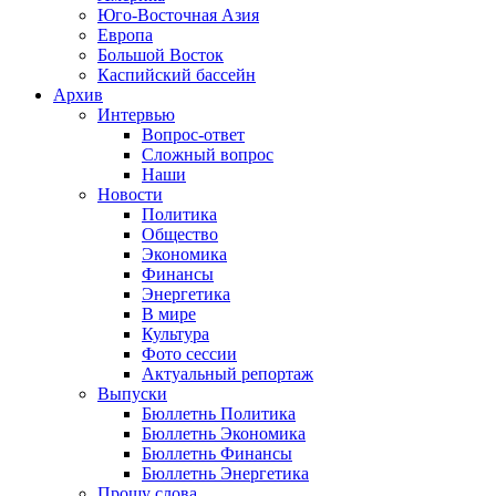
Юго-Восточная Азия
Европа
Большой Восток
Каспийский бассейн
Архив
Интервью
Вопрос-ответ
Сложный вопрос
Наши
Новости
Политика
Общество
Экономика
Финансы
Энергетика
В мире
Культура
Фото сессии
Актуальный репортаж
Выпуски
Бюллетнь Политика
Бюллетнь Экономика
Бюллетнь Финансы
Бюллетнь Энергетика
Прошу слова