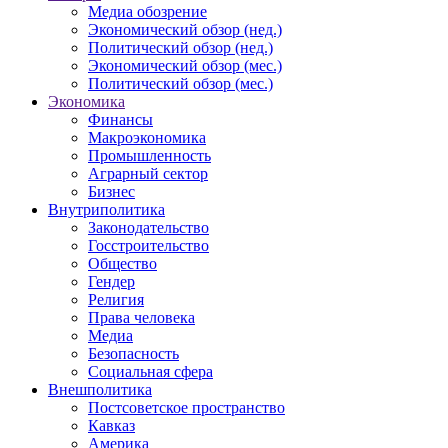
Медиа обозрение
Экономический обзор (нед.)
Политический обзор (нед.)
Экономический обзор (мес.)
Политический обзор (мес.)
Экономика
Финансы
Макроэкономика
Промышленность
Аграрный сектор
Бизнес
Внутриполитика
Законодательство
Госстроительство
Общество
Гендер
Религия
Права человека
Медиа
Безопасность
Социальная сфера
Внешполитика
Постсоветское пространство
Кавказ
Америка