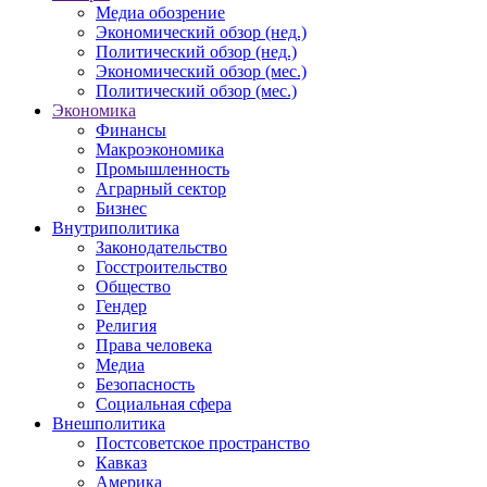
Медиа обозрение
Экономический обзор (нед.)
Политический обзор (нед.)
Экономический обзор (мес.)
Политический обзор (мес.)
Экономика
Финансы
Макроэкономика
Промышленность
Аграрный сектор
Бизнес
Внутриполитика
Законодательство
Госстроительство
Общество
Гендер
Религия
Права человека
Медиа
Безопасность
Социальная сфера
Внешполитика
Постсоветское пространство
Кавказ
Америка