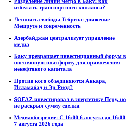
Разделение линий метро в Баку: как
избежать транспортного коллапса?
Летопись свободы Тебриза: движение
Мешруте и современность
Азербайджан централизует управление
медиа
Баку превращает инвестиционный форум в
постоянную платформу для привлечения
ненефтяного капитала
Против кого объединяются Анкара,
Исламабад и Эр-Рияд?
SOFAZ инвестировал в энергетику Перу, но
не раскрыл сумму сделки
Медиаобозрение: С 16:00 6 августа до 16:00
7 августа 2026 года