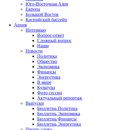
Юго-Восточная Азия
Европа
Большой Восток
Каспийский бассейн
Архив
Интервью
Вопрос-ответ
Сложный вопрос
Наши
Новости
Политика
Общество
Экономика
Финансы
Энергетика
В мире
Культура
Фото сессии
Актуальный репортаж
Выпуски
Бюллетнь Политика
Бюллетнь Экономика
Бюллетнь Финансы
Бюллетнь Энергетика
Прошу слова