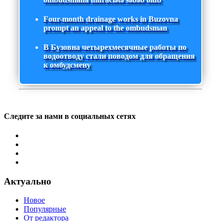
Four-month drainage works in Buzovna
prompt an appeal to the ombudsman
В Бузовна четырехмесячные работы по
водоотводу стали поводом для обращения
к омбудсмену
Следите за нами в социальных сетях
Актуально
Новое
Популярные
От редактора