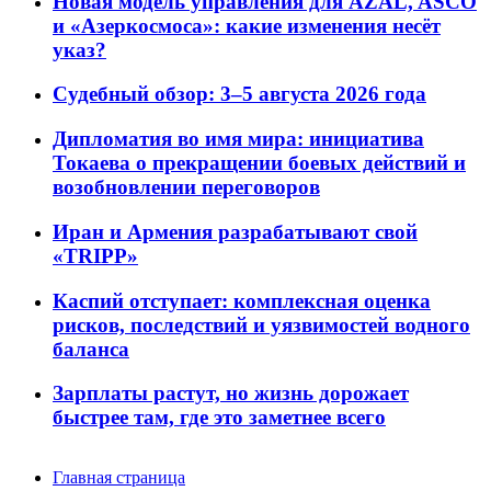
Новая модель управления для AZAL, ASCO
и «Азеркосмоса»: какие изменения несёт
указ?
Судебный обзор: 3–5 августа 2026 года
Дипломатия во имя мира: инициатива
Токаева о прекращении боевых действий и
возобновлении переговоров
Иран и Армения разрабатывают свой
«TRIPP»
Каспий отступает: комплексная оценка
рисков, последствий и уязвимостей водного
баланса
Зарплаты растут, но жизнь дорожает
быстрее там, где это заметнее всего
Главная страница