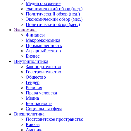
Медиа обозрение
Экономический обзор (нед.)
Политический обзор (нед.)
Экономический обзор (мес.)
Политический обзор (мес.)
Экономика
Финансы
Макроэкономика
Промышленность
Аграрный сектор
Бизнес
Внутриполитика
Законодательство
Госстроительство
Общество
Гендер
Религия
Права человека
Медиа
Безопасность
Социальная сфера
Внешполитика
Постсоветское пространство
Кавказ
Америка