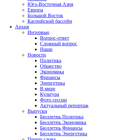
Юго-Восточная Азия
Европа
Большой Восток
Каспийский бассейн
Архив
Интервью
Вопрос-ответ
Сложный вопрос
Наши
Новости
Политика
Общество
Экономика
Финансы
Энергетика
В мире
Культура
Фото сессии
Актуальный репортаж
Выпуски
Бюллетнь Политика
Бюллетнь Экономика
Бюллетнь Финансы
Бюллетнь Энергетика
Прошу слова