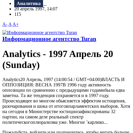
Аналитика
20 апрель 1997, 14:07
115
A-
A
A+
Информационное агентство Turan
Analytics - 1997 Aпрель 20
(Sunday)
Analytics20 Апрель, 1997 (14:00:54 / GMT+04:00)ВЛАСТЬ И
ОППОЗИЦИЯ: ВЕСНА 1997В 1996 году активность
оппозиции по сравнению с предыдущими годамибыла едва
заметна. Та же тенденция сохраняется и в 1997 году.
Происходящее во многом обьясняется эффектом истощения,
разочарования и шока от итоговпарламентских выборов. Хотя
на сегодня в Министерстве юстициизафиксированы 32
партии, на самом деле реальный спектр
политическогоплюрализма уже. Многие `карлико...
Пожалуйста, войдите или подпишитесь, чтобы читать больше