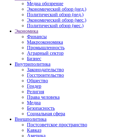
Медиа обозрение
Экономический обзор (нед.)
Политический обзор (нед.)
Экономический обзор (мес.)
Политический обзор (мес.)
Экономика
Финансы
Макроэкономика
Промышленность
Аграрный сектор
Бизнес
Внутриполитика
Законодательство
Госстроительство
Общество
Гендер
Религия
Права человека
Медиа
Безопасность
Социальная сфера
Внешполитика
Постсоветское пространство
Кавказ
Америка