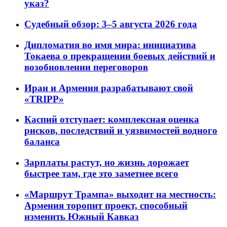
указ?
Судебный обзор: 3–5 августа 2026 года
Дипломатия во имя мира: инициатива
Токаева о прекращении боевых действий и
возобновлении переговоров
Иран и Армения разрабатывают свой
«TRIPP»
Каспий отступает: комплексная оценка
рисков, последствий и уязвимостей водного
баланса
Зарплаты растут, но жизнь дорожает
быстрее там, где это заметнее всего
«Маршрут Трампа» выходит на местность:
Армения торопит проект, способный
изменить Южный Кавказ