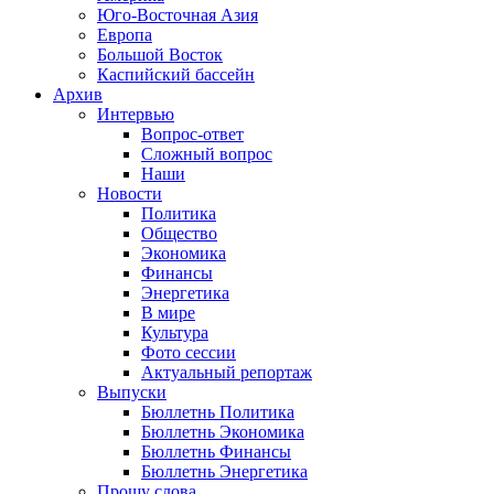
Юго-Восточная Азия
Европа
Большой Восток
Каспийский бассейн
Архив
Интервью
Вопрос-ответ
Сложный вопрос
Наши
Новости
Политика
Общество
Экономика
Финансы
Энергетика
В мире
Культура
Фото сессии
Актуальный репортаж
Выпуски
Бюллетнь Политика
Бюллетнь Экономика
Бюллетнь Финансы
Бюллетнь Энергетика
Прошу слова