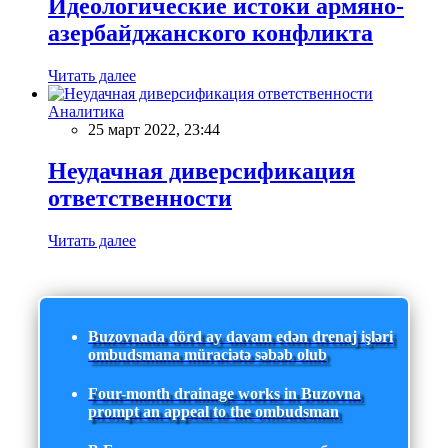
Идеологические истоки армяно-
азербайджанского конфликта
Читать далее
Аналитика
25 март 2022, 23:44
Неудачная диверсификация
ответственности
Читать далее
Buzovnada dörd ay davam edən drenaj işləri
ombudsmana müraciətə səbəb olub
Four-month drainage works in Buzovna
prompt an appeal to the ombudsman