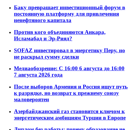
Баку превращает инвестиционный форум в
постоянную платформу для привлечения
ненефтяного капитала
Против кого объединяются Анкара,
Исламабад и Эр-Рияд?
SOFAZ инвестировал в энергетику Перу, но
не раскрыл сумму сделки
Медиаобозрение: С 16:00 6 августа до 16:00
7 августа 2026 года
После выборов Армения и Россия ищут путь
к разрядке, но возврат к прежнему союзу
маловероятен
Азербайджанский газ становится ключом к
энергетическим амбициям Турции в Европе
Диплом без работы: почему образование не