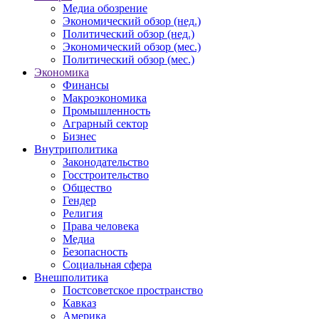
Медиа обозрение
Экономический обзор (нед.)
Политический обзор (нед.)
Экономический обзор (мес.)
Политический обзор (мес.)
Экономика
Финансы
Макроэкономика
Промышленность
Аграрный сектор
Бизнес
Внутриполитика
Законодательство
Госстроительство
Общество
Гендер
Религия
Права человека
Медиа
Безопасность
Социальная сфера
Внешполитика
Постсоветское пространство
Кавказ
Америка