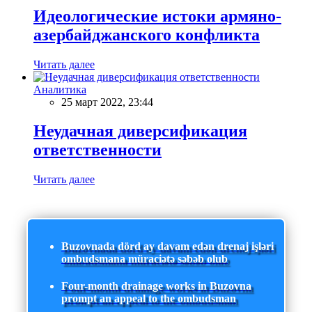
Идеологические истоки армяно-
азербайджанского конфликта
Читать далее
Аналитика
25 март 2022, 23:44
Неудачная диверсификация
ответственности
Читать далее
Buzovnada dörd ay davam edən drenaj işləri
ombudsmana müraciətə səbəb olub
Four-month drainage works in Buzovna
prompt an appeal to the ombudsman