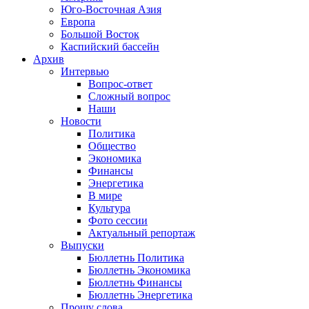
Юго-Восточная Азия
Европа
Большой Восток
Каспийский бассейн
Архив
Интервью
Вопрос-ответ
Сложный вопрос
Наши
Новости
Политика
Общество
Экономика
Финансы
Энергетика
В мире
Культура
Фото сессии
Актуальный репортаж
Выпуски
Бюллетнь Политика
Бюллетнь Экономика
Бюллетнь Финансы
Бюллетнь Энергетика
Прошу слова