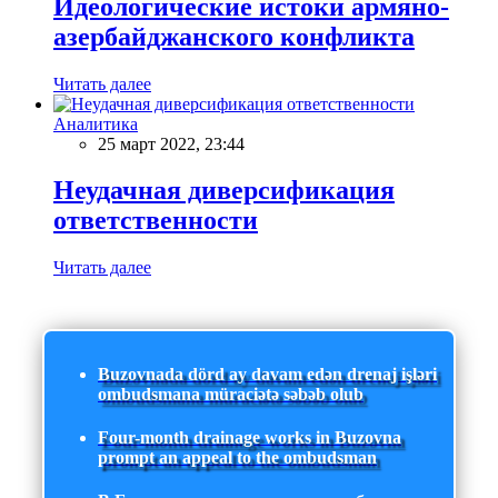
Идеологические истоки армяно-
азербайджанского конфликта
Читать далее
Аналитика
25 март 2022, 23:44
Неудачная диверсификация
ответственности
Читать далее
Buzovnada dörd ay davam edən drenaj işləri
ombudsmana müraciətə səbəb olub
Four-month drainage works in Buzovna
prompt an appeal to the ombudsman