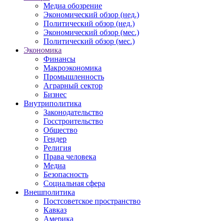
Медиа обозрение
Экономический обзор (нед.)
Политический обзор (нед.)
Экономический обзор (мес.)
Политический обзор (мес.)
Экономика
Финансы
Макроэкономика
Промышленность
Аграрный сектор
Бизнес
Внутриполитика
Законодательство
Госстроительство
Общество
Гендер
Религия
Права человека
Медиа
Безопасность
Социальная сфера
Внешполитика
Постсоветское пространство
Кавказ
Америка