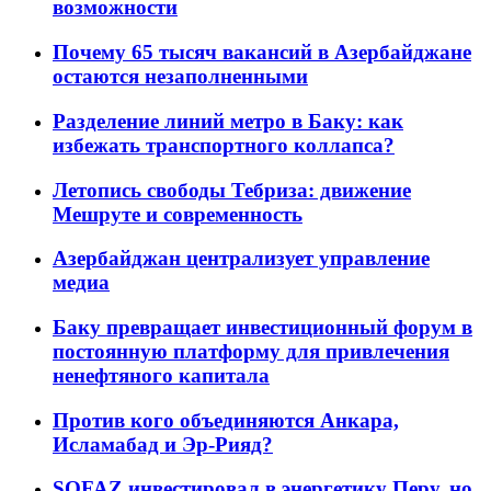
возможности
Почему 65 тысяч вакансий в Азербайджане
остаются незаполненными
Разделение линий метро в Баку: как
избежать транспортного коллапса?
Летопись свободы Тебриза: движение
Мешруте и современность
Азербайджан централизует управление
медиа
Баку превращает инвестиционный форум в
постоянную платформу для привлечения
ненефтяного капитала
Против кого объединяются Анкара,
Исламабад и Эр-Рияд?
SOFAZ инвестировал в энергетику Перу, но