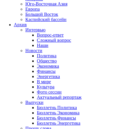
Юго-Восточная Азия
Европа
Большой Восток
Каспийский бассейн
Архив
Интервью
Вопрос-ответ
Сложный вопрос
Наши
Новости
Политика
Общество
Экономика
Финансы
Энергетика
В мире
Культура
Фото сессии
Актуальный репортаж
Выпуски
Бюллетнь Политика
Бюллетнь Экономика
Бюллетнь Финансы
Бюллетнь Энергетика
Прошу слова