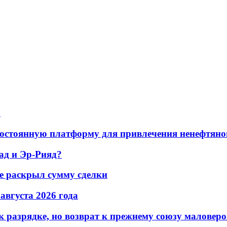
а
остоянную платформу для привлечения ненефтяно
ад и Эр-Рияд?
не раскрыл сумму сделки
 августа 2026 года
 разрядке, но возврат к прежнему союзу маловеро