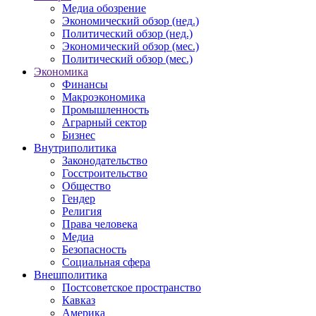
Медиа обозрение
Экономический обзор (нед.)
Политический обзор (нед.)
Экономический обзор (мес.)
Политический обзор (мес.)
Экономика
Финансы
Макроэкономика
Промышленность
Аграрный сектор
Бизнес
Внутриполитика
Законодательство
Госстроительство
Общество
Гендер
Религия
Права человека
Медиа
Безопасность
Социальная сфера
Внешполитика
Постсоветское пространство
Кавказ
Америка