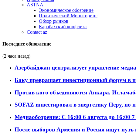
ASTNA
Экономическое обозрение
Политический Мониторинг
Обзор рынков
Карабахский конфликт
Contact az
Последнее обновление
(2 часа назад)
Азербайджан централизует управление меди
Баку превращает инвестиционный форум в п
Против кого объединяются Анкара, Исламаб
SOFAZ инвестировал в энергетику Перу, но 
Медиаобозрение: С 16:00 6 августа до 16:00 7
После выборов Армения и Россия ищут путь к