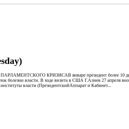
esday)
Ь ПАРЛАМЕНТСКОГО КРИЗИСАВ январе президент более 10 дней
ок болезни власти. В ходе визита в США Г.Алиев 27 апреля вно
 институты власти (ПрезидентскийАппарат и Кабинет...