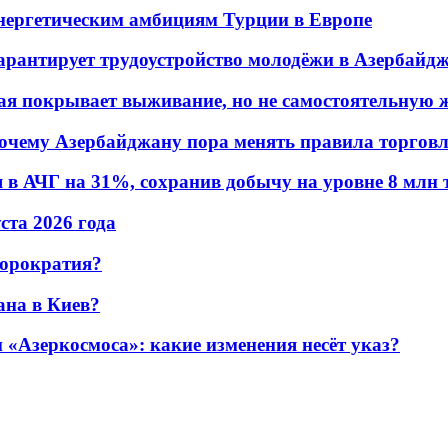
энергетическим амбициям Турции в Европе
гарантирует трудоустройство молодёжи в Азербайд
ая покрывает выживание, но не самостоятельную 
почему Азербайджану пора менять правила торгов
в АЧГ на 31%, сохранив добычу на уровне 8 млн 
уста 2026 года
бюрократия?
ана в Киев?
«Азеркосмоса»: какие изменения несёт указ?