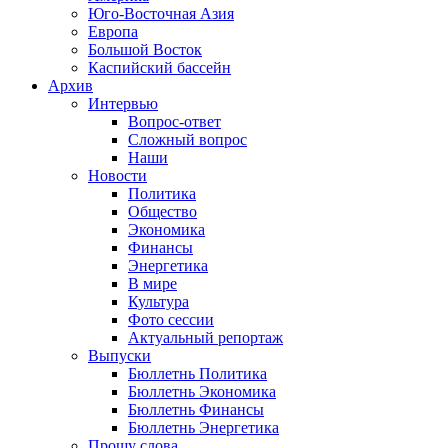
Юго-Восточная Азия
Европа
Большой Восток
Каспийский бассейн
Архив
Интервью
Вопрос-ответ
Сложный вопрос
Наши
Новости
Политика
Общество
Экономика
Финансы
Энергетика
В мире
Культура
Фото сессии
Актуальный репортаж
Выпуски
Бюллетнь Политика
Бюллетнь Экономика
Бюллетнь Финансы
Бюллетнь Энергетика
Прошу слова