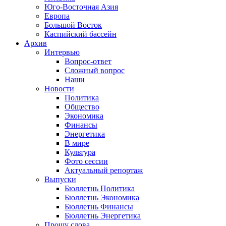
Юго-Восточная Азия
Европа
Большой Восток
Каспийский бассейн
Архив
Интервью
Вопрос-ответ
Сложный вопрос
Наши
Новости
Политика
Общество
Экономика
Финансы
Энергетика
В мире
Культура
Фото сессии
Актуальный репортаж
Выпуски
Бюллетнь Политика
Бюллетнь Экономика
Бюллетнь Финансы
Бюллетнь Энергетика
Прошу слова