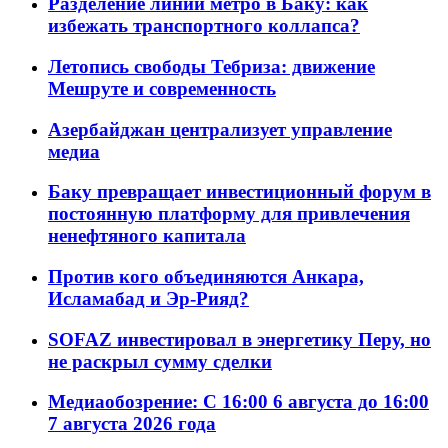
Разделение линий метро в Баку: как
избежать транспортного коллапса?
Летопись свободы Тебриза: движение
Мешруте и современность
Азербайджан централизует управление
медиа
Баку превращает инвестиционный форум в
постоянную платформу для привлечения
ненефтяного капитала
Против кого объединяются Анкара,
Исламабад и Эр-Рияд?
SOFAZ инвестировал в энергетику Перу, но
не раскрыл сумму сделки
Медиаобозрение: С 16:00 6 августа до 16:00
7 августа 2026 года