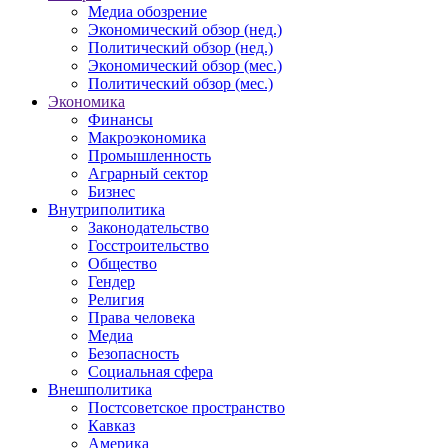
Медиа обозрение
Экономический обзор (нед.)
Политический обзор (нед.)
Экономический обзор (мес.)
Политический обзор (мес.)
Экономика
Финансы
Макроэкономика
Промышленность
Аграрный сектор
Бизнес
Внутриполитика
Законодательство
Госстроительство
Общество
Гендер
Религия
Права человека
Медиа
Безопасность
Социальная сфера
Внешполитика
Постсоветское пространство
Кавказ
Америка