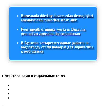
Buzovnada dörd ay davam edən drenaj işləri
ombudsmana müraciətə səbəb olub
Four-month drainage works in Buzovna
prompt an appeal to the ombudsman
В Бузовна четырехмесячные работы по
водоотводу стали поводом для обращения
к омбудсмену
Следите за нами в социальных сетях