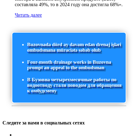
составляла 49%, то в 2024 году она достигла 68%».
Читать далее
Buzovnada dörd ay davam edən drenaj işləri
ombudsmana müraciətə səbəb olub
Four-month drainage works in Buzovna
prompt an appeal to the ombudsman
В Бузовна четырехмесячные работы по
водоотводу стали поводом для обращения
к омбудсмену
Следите за нами в социальных сетях