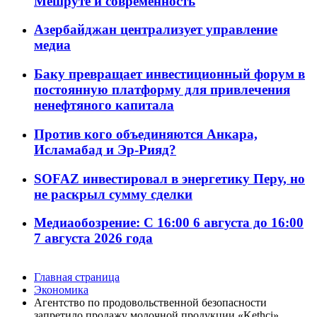
Мешруте и современность
Азербайджан централизует управление
медиа
Баку превращает инвестиционный форум в
постоянную платформу для привлечения
ненефтяного капитала
Против кого объединяются Анкара,
Исламабад и Эр-Рияд?
SOFAZ инвестировал в энергетику Перу, но
не раскрыл сумму сделки
Медиаобозрение: С 16:00 6 августа до 16:00
7 августа 2026 года
Главная страница
Экономика
Агентство по продовольственной безопасности
запретило продажу молочной продукции «Kethci»