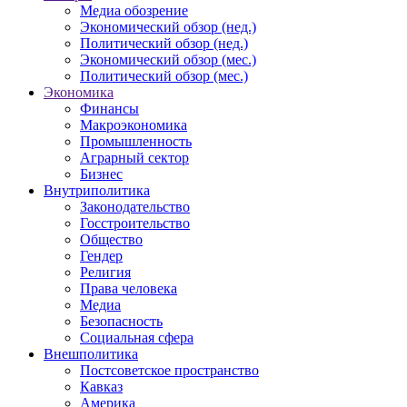
Медиа обозрение
Экономический обзор (нед.)
Политический обзор (нед.)
Экономический обзор (мес.)
Политический обзор (мес.)
Экономика
Финансы
Макроэкономика
Промышленность
Аграрный сектор
Бизнес
Внутриполитика
Законодательство
Госстроительство
Общество
Гендер
Религия
Права человека
Медиа
Безопасность
Социальная сфера
Внешполитика
Постсоветское пространство
Кавказ
Америка