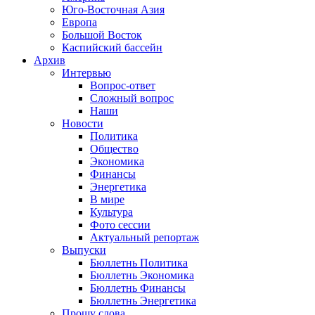
Юго-Восточная Азия
Европа
Большой Восток
Каспийский бассейн
Архив
Интервью
Вопрос-ответ
Сложный вопрос
Наши
Новости
Политика
Общество
Экономика
Финансы
Энергетика
В мире
Культура
Фото сессии
Актуальный репортаж
Выпуски
Бюллетнь Политика
Бюллетнь Экономика
Бюллетнь Финансы
Бюллетнь Энергетика
Прошу слова