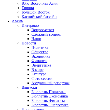
Юго-Восточная Азия
Европа
Большой Восток
Каспийский бассейн
Архив
Интервью
Вопрос-ответ
Сложный вопрос
Наши
Новости
Политика
Общество
Экономика
Финансы
Энергетика
В мире
Культура
Фото сессии
Актуальный репортаж
Выпуски
Бюллетнь Политика
Бюллетнь Экономика
Бюллетнь Финансы
Бюллетнь Энергетика
Прошу слова