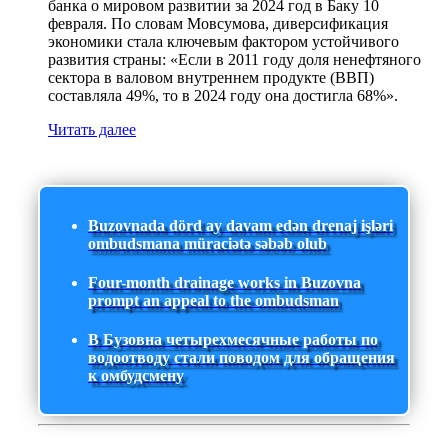
банка о мировом развитии за 2024 год в Баку 10
февраля. По словам Мовсумова, диверсификация
экономики стала ключевым фактором устойчивого
развития страны: «Если в 2011 году доля ненефтяного
сектора в валовом внутреннем продукте (ВВП)
составляла 49%, то в 2024 году она достигла 68%».
Читать далее
Buzovnada dörd ay davam edən drenaj işləri
ombudsmana müraciətə səbəb olub
Four-month drainage works in Buzovna
prompt an appeal to the ombudsman
В Бузовна четырехмесячные работы по
водоотводу стали поводом для обращения
к омбудсмену