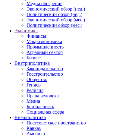
Медиа обозрение
Экономический обзор (нед.)
Политический обзор (нед.)
Экономический обзор (мес.)
Политический обзор (мес.)
Экономика
Финансы
Макроэкономика
Промышленность
Аграрный сектор
Бизнес
Внутриполитика
Законодательство
Госстроительство
Общество
Гендер
Религия
Права человека
Медиа
Безопасность
Социальная сфера
Внешполитика
Постсоветское пространство
Кавказ
Америка