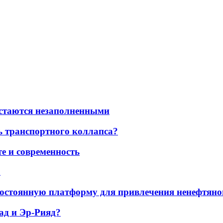
остаются незаполненными
ь транспортного коллапса?
е и современность
а
остоянную платформу для привлечения ненефтяно
ад и Эр-Рияд?