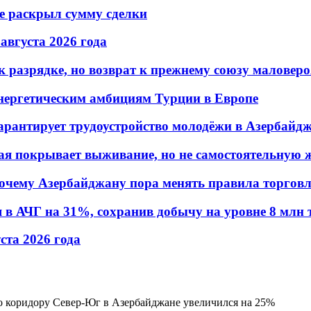
не раскрыл сумму сделки
 августа 2026 года
 разрядке, но возврат к прежнему союзу маловеро
энергетическим амбициям Турции в Европе
гарантирует трудоустройство молодёжи в Азербайд
ая покрывает выживание, но не самостоятельную 
почему Азербайджану пора менять правила торгов
в АЧГ на 31%, сохранив добычу на уровне 8 млн 
уста 2026 года
по коридору Север-Юг в Азербайджане увеличился на 25%