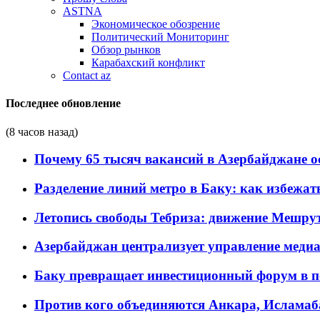
ASTNA
Экономическое обозрение
Политический Мониторинг
Обзор рынков
Карабахский конфликт
Contact az
Последнее обновление
(8 часов назад)
Почему 65 тысяч вакансий в Азербайджане 
Разделение линий метро в Баку: как избежат
Летопись свободы Тебриза: движение Мешрут
Азербайджан централизует управление меди
Баку превращает инвестиционный форум в п
Против кого объединяются Анкара, Исламаб