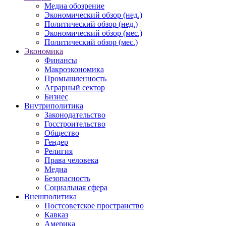
Медиа обозрение
Экономический обзор (нед.)
Политический обзор (нед.)
Экономический обзор (мес.)
Политический обзор (мес.)
Экономика
Финансы
Макроэкономика
Промышленность
Аграрный сектор
Бизнес
Внутриполитика
Законодательство
Госстроительство
Общество
Гендер
Религия
Права человека
Медиа
Безопасность
Социальная сфера
Внешполитика
Постсоветское пространство
Кавказ
Америка