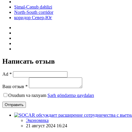
Şimal-Cənub dəhlizi
North-South corridor
коридор Север-Юг
Написать отзыв
Ad *
Ваш отзыв *
Oxudum və razıyam
Şərh göndərmə qaydaları
Отправить
Экономика
21 август 2024 16:24