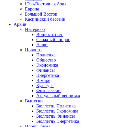
Юго-Восточная Азия
Европа
Большой Восток
Каспийский бассейн
Архив
Интервью
Вопрос-ответ
Сложный вопрос
Наши
Новости
Политика
Общество
Экономика
Финансы
Энергетика
В мире
Культура
Фото сессии
Актуальный репортаж
Выпуски
Бюллетнь Политика
Бюллетнь Экономика
Бюллетнь Финансы
Бюллетнь Энергетика
Прошу слова