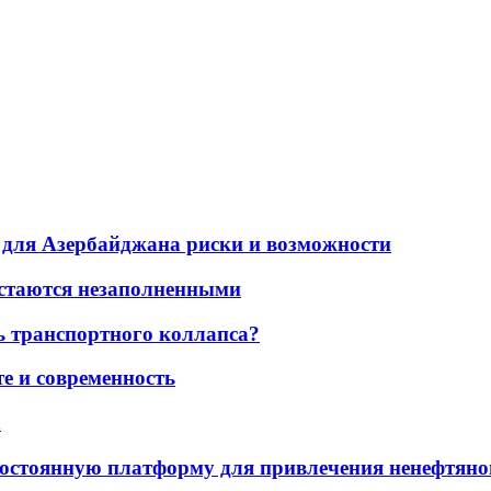
для Азербайджана риски и возможности
остаются незаполненными
ь транспортного коллапса?
е и современность
а
остоянную платформу для привлечения ненефтяно