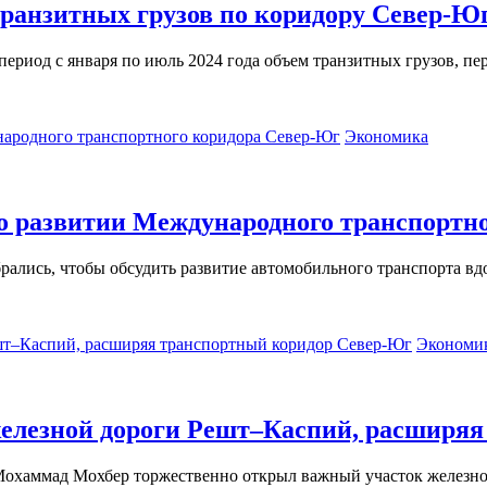
 транзитных грузов по коридору Север-Ю
ериод с января по июль 2024 года объем транзитных грузов, п
Экономика
о развитии Международного транспортн
рались, чтобы обсудить развитие автомобильного транспорта в
Экономи
железной дороги Решт–Каспий, расширя
Мохаммад Мохбер торжественно открыл важный участок железно