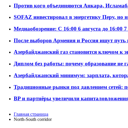
Против кого объединяются Анкара, Исламаб
SOFAZ инвестировал в энергетику Перу, но 
Медиаобозрение: С 16:00 6 августа до 16:00 7
После выборов Армения и Россия ищут путь к
Азербайджанский газ становится ключом к 
Диплом без работы: почему образование не 
Азербайджанский минимум: зарплата, котор
Традиционные рынки под давлением сетей: 
BP и партнёры увеличили капиталовложения 
Главная страница
North-South corridor