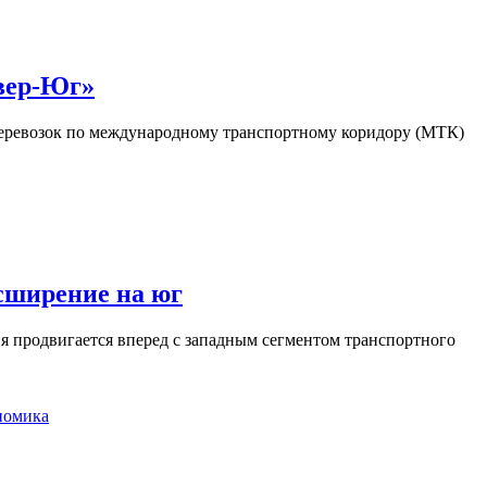
евер-Юг»
еревозок по международному транспортному коридору (МТК)
сширение на юг
я продвигается вперед с западным сегментом транспортного
номика