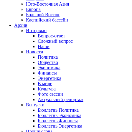
Юго-Восточная Азия
Европа
Большой Восток
Каспийский бассейн
Архив
Интервью
Вопрос-ответ
Сложный вопрос
Наши
Новости
Политика
Общество
Экономика
Финансы
Энергетика
В мире
Культура
Фото сессии
Актуальный репортаж
Выпуски
Бюллетнь Политика
Бюллетнь Экономика
Бюллетнь Финансы
Бюллетнь Энергетика
Прошу слова