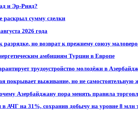
ад и Эр-Рияд?
не раскрыл сумму сделки
 августа 2026 года
 разрядке, но возврат к прежнему союзу маловеро
энергетическим амбициям Турции в Европе
гарантирует трудоустройство молодёжи в Азербайд
ая покрывает выживание, но не самостоятельную 
почему Азербайджану пора менять правила торгов
в АЧГ на 31%, сохранив добычу на уровне 8 млн 