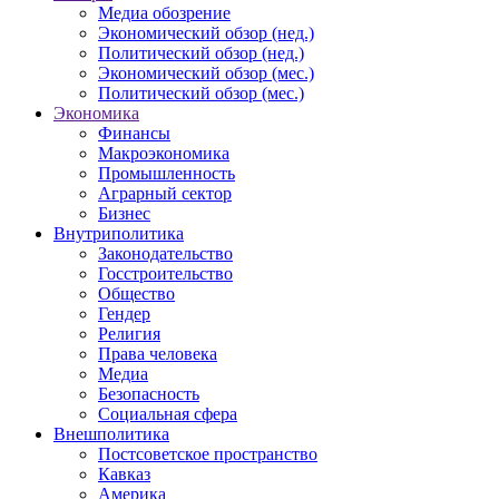
Медиа обозрение
Экономический обзор (нед.)
Политический обзор (нед.)
Экономический обзор (мес.)
Политический обзор (мес.)
Экономика
Финансы
Макроэкономика
Промышленность
Аграрный сектор
Бизнес
Внутриполитика
Законодательство
Госстроительство
Общество
Гендер
Религия
Права человека
Медиа
Безопасность
Социальная сфера
Внешполитика
Постсоветское пространство
Кавказ
Америка