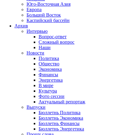
Юго-Восточная Азия
Европа
Большой Восток
Каспийский бассейн
Архив
Интервью
Вопрос-ответ
Сложный вопрос
Наши
Новости
Политика
Общество
Экономика
Финансы
Энергетика
В мире
Культура
Фото сессии
Актуальный репортаж
Выпуски
Бюллетнь Политика
Бюллетнь Экономика
Бюллетнь Финансы
Бюллетнь Энергетика
Прошу слова