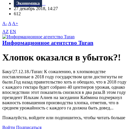
Экономика
27 декабрь 2018, 14:27
612
A-
A
A+
AZ
EN
Информационное агентство Turan
Хлопок оказался в убыток?!
Баку/27.12.18./Turan: К сожалению, в хлопководстве
поставленные в 2018 году государством цели достигнуты не
были.Год назад правительство хоть и обещало, что в 2018 году
с каждого гектара будет собрано 40 центнеров урожая, однако
впоследствии этот показатель снизился в два раза.B этом году
президент Ильхам Алиев на заседании Кабмина подчеркнул
важность повышения производства хлопка, отметив, что в
среднем урожайность с каждого га должна быть довед...
Пожалуйста, войдите или подпишитесь, чтобы читать больше
Войти
Подписаться