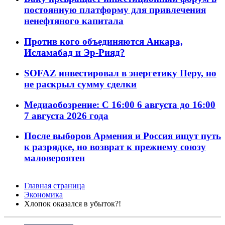
постоянную платформу для привлечения
ненефтяного капитала
Против кого объединяются Анкара,
Исламабад и Эр-Рияд?
SOFAZ инвестировал в энергетику Перу, но
не раскрыл сумму сделки
Медиаобозрение: С 16:00 6 августа до 16:00
7 августа 2026 года
После выборов Армения и Россия ищут путь
к разрядке, но возврат к прежнему союзу
маловероятен
Главная страница
Экономика
Хлопок оказался в убыток?!