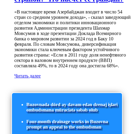
«В настоящее время Азербайджан входит в число 54
стран со средним уровнем дохода», - сказал заведующий
отделом экономики и политики инновационного
развития Администрации президента Шахмар
Мовсумов в ходе презентации Доклада Всемирного
банка о мировом развитии за 2024 год в Баку 10
февраля. По словам Мовсумова, диверсификация
экономики стала ключевым фактором устойчивого
развития страны: «Если в 2011 году доля ненефтяного
сектора в валовом внутреннем продукте (ВВП)
составляла 49%, то в 2024 году она достигла 68%».
Читать далее
Buzovnada dörd ay davam edən drenaj işləri
ombudsmana müraciətə səbəb olub
Four-month drainage works in Buzovna
prompt an appeal to the ombudsman