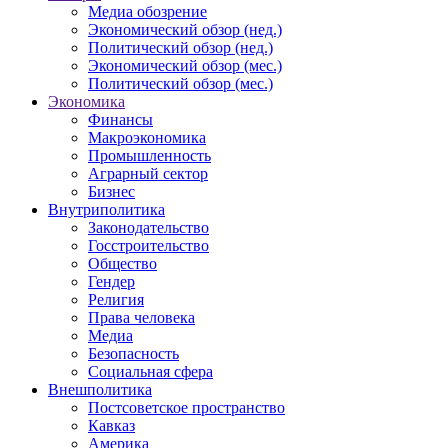
Медиа обозрение
Экономический обзор (нед.)
Политический обзор (нед.)
Экономический обзор (мес.)
Политический обзор (мес.)
Экономика
Финансы
Макроэкономика
Промышленность
Аграрный сектор
Бизнес
Внутриполитика
Законодательство
Госстроительство
Общество
Гендер
Религия
Права человека
Медиа
Безопасность
Социальная сфера
Внешполитика
Постсоветское пространство
Кавказ
Америка