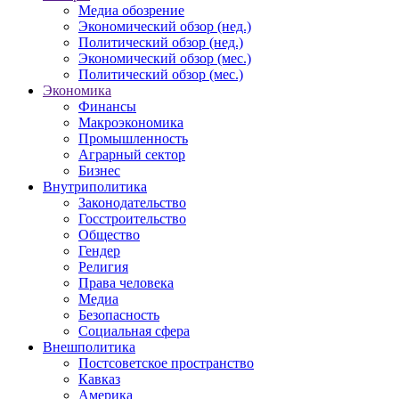
Медиа обозрение
Экономический обзор (нед.)
Политический обзор (нед.)
Экономический обзор (мес.)
Политический обзор (мес.)
Экономика
Финансы
Макроэкономика
Промышленность
Аграрный сектор
Бизнес
Внутриполитика
Законодательство
Госстроительство
Общество
Гендер
Религия
Права человека
Медиа
Безопасность
Социальная сфера
Внешполитика
Постсоветское пространство
Кавказ
Америка