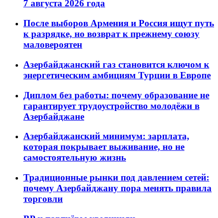
7 августа 2026 года
После выборов Армения и Россия ищут путь
к разрядке, но возврат к прежнему союзу
маловероятен
Азербайджанский газ становится ключом к
энергетическим амбициям Турции в Европе
Диплом без работы: почему образование не
гарантирует трудоустройство молодёжи в
Азербайджане
Азербайджанский минимум: зарплата,
которая покрывает выживание, но не
самостоятельную жизнь
Традиционные рынки под давлением сетей:
почему Азербайджану пора менять правила
торговли