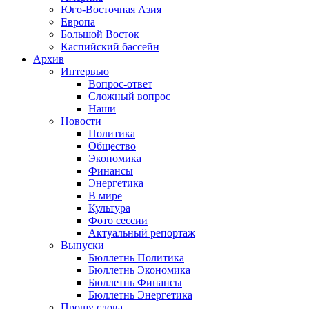
Юго-Восточная Азия
Европа
Большой Восток
Каспийский бассейн
Архив
Интервью
Вопрос-ответ
Сложный вопрос
Наши
Новости
Политика
Общество
Экономика
Финансы
Энергетика
В мире
Культура
Фото сессии
Актуальный репортаж
Выпуски
Бюллетнь Политика
Бюллетнь Экономика
Бюллетнь Финансы
Бюллетнь Энергетика
Прошу слова