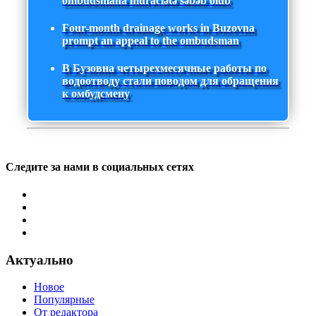
ombudsmana müraciətə səbəb olub
Four-month drainage works in Buzovna
prompt an appeal to the ombudsman
В Бузовна четырехмесячные работы по
водоотводу стали поводом для обращения
к омбудсмену
Следите за нами в социальных сетях
Актуально
Новое
Популярные
От редактора