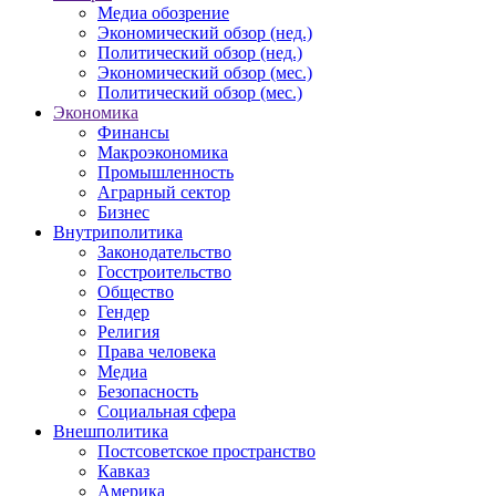
Медиа обозрение
Экономический обзор (нед.)
Политический обзор (нед.)
Экономический обзор (мес.)
Политический обзор (мес.)
Экономика
Финансы
Макроэкономика
Промышленность
Аграрный сектор
Бизнес
Внутриполитика
Законодательство
Госстроительство
Общество
Гендер
Религия
Права человека
Медиа
Безопасность
Социальная сфера
Внешполитика
Постсоветское пространство
Кавказ
Америка