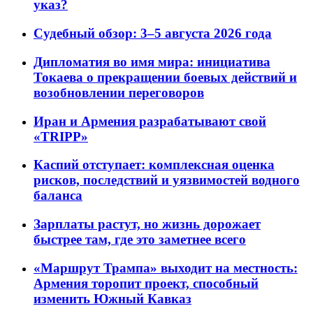
указ?
Судебный обзор: 3–5 августа 2026 года
Дипломатия во имя мира: инициатива
Токаева о прекращении боевых действий и
возобновлении переговоров
Иран и Армения разрабатывают свой
«TRIPP»
Каспий отступает: комплексная оценка
рисков, последствий и уязвимостей водного
баланса
Зарплаты растут, но жизнь дорожает
быстрее там, где это заметнее всего
«Маршрут Трампа» выходит на местность:
Армения торопит проект, способный
изменить Южный Кавказ