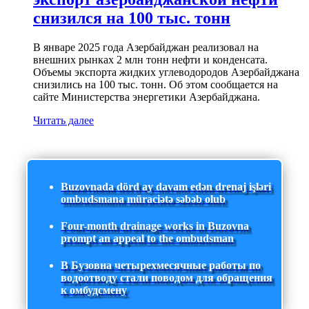
снизился на 100 тыс. тонн
В январе 2025 года Азербайджан реализовал на
внешних рынках 2 млн тонн нефти и конденсата.
Объемы экспорта жидких углеводородов Азербайджана
снизились на 100 тыс. тонн. Об этом сообщается на
сайте Министерства энергетики Азербайджана.
Читать далее
Buzovnada dörd ay davam edən drenaj işləri
ombudsmana müraciətə səbəb olub
Four-month drainage works in Buzovna
prompt an appeal to the ombudsman
В Бузовна четырехмесячные работы по
водоотводу стали поводом для обращения
к омбудсмену