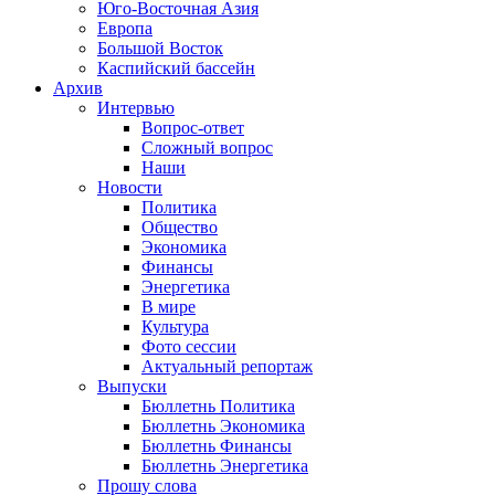
Юго-Восточная Азия
Европа
Большой Восток
Каспийский бассейн
Архив
Интервью
Вопрос-ответ
Сложный вопрос
Наши
Новости
Политика
Общество
Экономика
Финансы
Энергетика
В мире
Культура
Фото сессии
Актуальный репортаж
Выпуски
Бюллетнь Политика
Бюллетнь Экономика
Бюллетнь Финансы
Бюллетнь Энергетика
Прошу слова