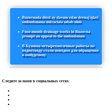
Buzovnada dörd ay davam edən drenaj işləri
ombudsmana müraciətə səbəb olub
Four-month drainage works in Buzovna
prompt an appeal to the ombudsman
В Бузовна четырехмесячные работы по
водоотводу стали поводом для обращения
к омбудсмену
Следите за нами в социальных сетях