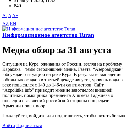
31 август 2020, 11:32
840
A-
A
A+
AZ
EN
Информационное агентство Turan
Meдиа обзор за 31 августа
Ситуация на Куре, ожидания от России, взгляд на проблему
Карабаха – темы сегодняшней медиа. Газета “Aзербайджан”
обсуждает ситуацию на реке Кура. В результате выпадения
обильных осадков в третьей декаде августа, уровень воды в
реке повысился с 140 до 146-ти сантиметров. Сайт
“Azpolitika.info” приводит мнение завотделом внешней
политики, помощника президента Хикмета Гаджиева о
последних заявлений российской стороны о передаче
Армении новых воор...
Пожалуйста, войдите или подпишитесь, чтобы читать больше
Войти
Подписаться