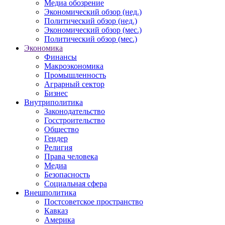
Медиа обозрение
Экономический обзор (нед.)
Политический обзор (нед.)
Экономический обзор (мес.)
Политический обзор (мес.)
Экономика
Финансы
Макроэкономика
Промышленность
Аграрный сектор
Бизнес
Внутриполитика
Законодательство
Госстроительство
Общество
Гендер
Религия
Права человека
Медиа
Безопасность
Социальная сфера
Внешполитика
Постсоветское пространство
Кавказ
Америка