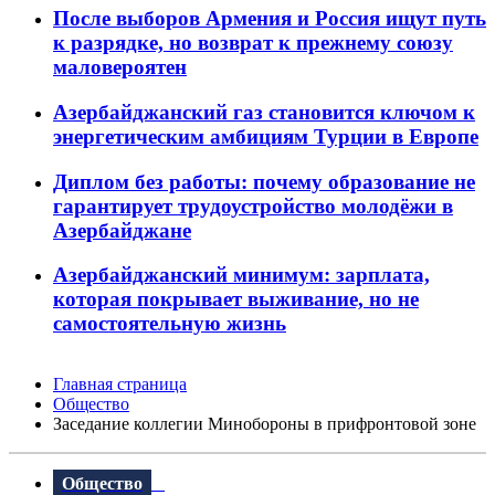
После выборов Армения и Россия ищут путь
к разрядке, но возврат к прежнему союзу
маловероятен
Азербайджанский газ становится ключом к
энергетическим амбициям Турции в Европе
Диплом без работы: почему образование не
гарантирует трудоустройство молодёжи в
Азербайджане
Азербайджанский минимум: зарплата,
которая покрывает выживание, но не
самостоятельную жизнь
Главная страница
Общество
Заседание коллегии Минобороны в прифронтовой зоне
Общество