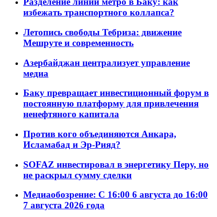
Разделение линий метро в Баку: как
избежать транспортного коллапса?
Летопись свободы Тебриза: движение
Мешруте и современность
Азербайджан централизует управление
медиа
Баку превращает инвестиционный форум в
постоянную платформу для привлечения
ненефтяного капитала
Против кого объединяются Анкара,
Исламабад и Эр-Рияд?
SOFAZ инвестировал в энергетику Перу, но
не раскрыл сумму сделки
Медиаобозрение: С 16:00 6 августа до 16:00
7 августа 2026 года