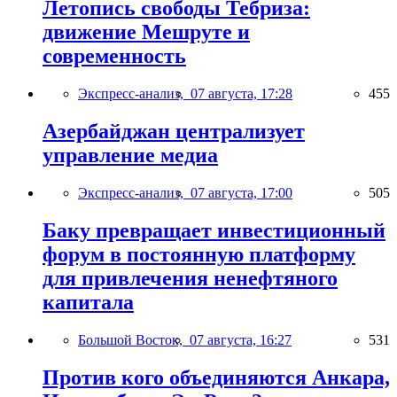
Летопись свободы Тебриза:
движение Мешруте и
современность
Экспресс-анализ,
07 августа, 17:28
455
Азербайджан централизует
управление медиа
Экспресс-анализ,
07 августа, 17:00
505
Баку превращает инвестиционный
форум в постоянную платформу
для привлечения ненефтяного
капитала
Большой Восток,
07 августа, 16:27
531
Против кого объединяются Анкара,