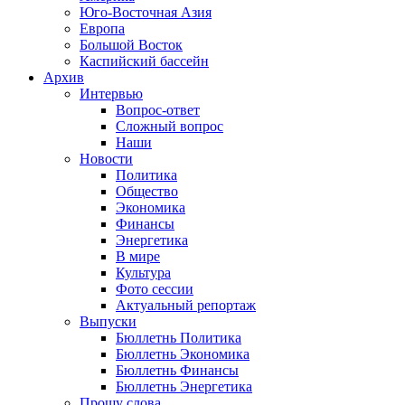
Юго-Восточная Азия
Европа
Большой Восток
Каспийский бассейн
Архив
Интервью
Вопрос-ответ
Сложный вопрос
Наши
Новости
Политика
Общество
Экономика
Финансы
Энергетика
В мире
Культура
Фото сессии
Актуальный репортаж
Выпуски
Бюллетнь Политика
Бюллетнь Экономика
Бюллетнь Финансы
Бюллетнь Энергетика
Прошу слова