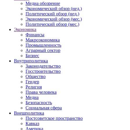
Медиа обозрение
Экономический обзор (нед.)
Политический обзор (нед.)
Экономический обзор (мес.)
Политический обзор (мес.)
Экономика
Финансы
Макроэкономика
Промышленность
Аграрный сектор
Бизнес
Внутриполитика
Законодательство
Госстроительство
Общество
Гендер
Религия
Права человека
Медиа
Безопасность
Социальная сфера
Внешполитика
Постсоветское пространство
Кавказ
Америка