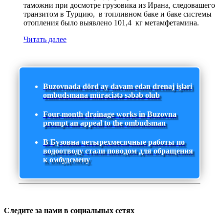
таможни при досмотре грузовика из Ирана, следовашего
транзитом в Турцию, в топливном баке и баке системы
отопления было выявлено 101,4 кг метамфетамина.
Читать далее
Buzovnada dörd ay davam edən drenaj işləri
ombudsmana müraciətə səbəb olub
Four-month drainage works in Buzovna
prompt an appeal to the ombudsman
В Бузовна четырехмесячные работы по
водоотводу стали поводом для обращения
к омбудсмену
Следите за нами в социальных сетях