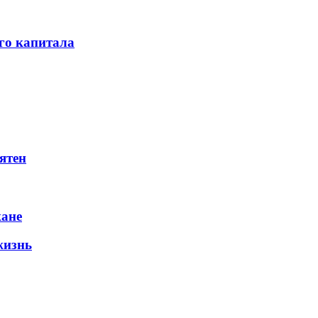
го капитала
ятен
жане
жизнь