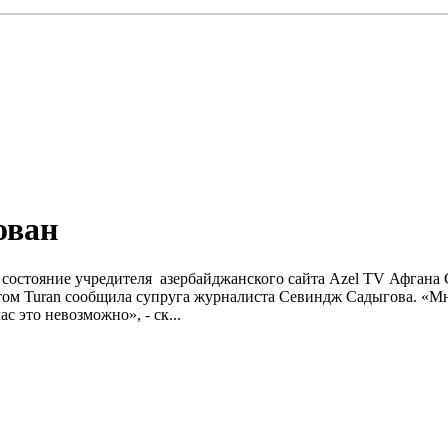
ован
 состояние учредителя азербайджанского сайта Azel TV Афгана 
м Turan сообщила супруга журналиста Севиндж Садыгова. «Мне
с это невозможно», - ск...