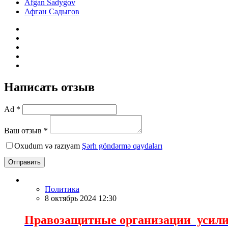
Afgan Sadygov
Афган Садыгов
Написать отзыв
Ad *
Ваш отзыв *
Oxudum və razıyam
Şərh göndərmə qaydaları
Отправить
Политика
8 октябрь 2024 12:30
Правозащитные организации усили