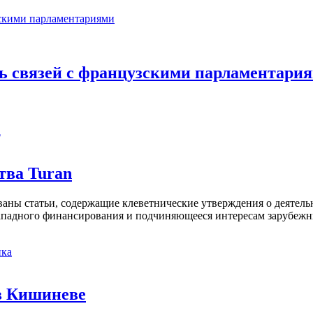
ь связей с французскими парламентари
а
тва Turan
кованы статьи, содержащие клеветнические утверждения о деятел
 западного финансирования и подчиняющееся интересам зарубежн
ка
в Кишиневе