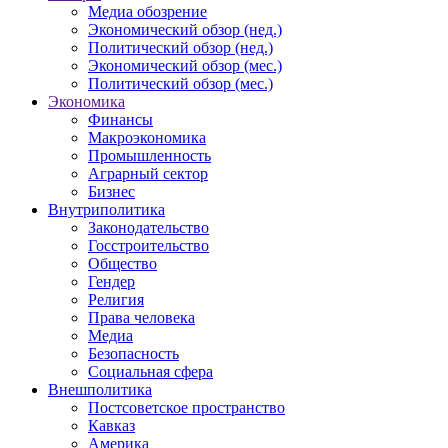
Медиа обозрение
Экономический обзор (нед.)
Политический обзор (нед.)
Экономический обзор (мес.)
Политический обзор (мес.)
Экономика
Финансы
Макроэкономика
Промышленность
Аграрный сектор
Бизнес
Внутриполитика
Законодательство
Госстроительство
Общество
Гендер
Религия
Права человека
Медиа
Безопасность
Социальная сфера
Внешполитика
Постсоветское пространство
Кавказ
Америка