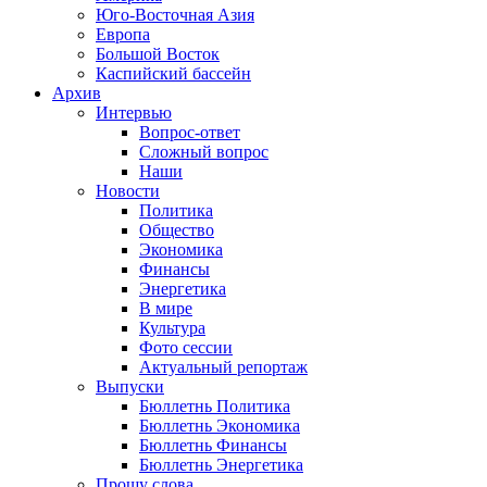
Юго-Восточная Азия
Европа
Большой Восток
Каспийский бассейн
Архив
Интервью
Вопрос-ответ
Сложный вопрос
Наши
Новости
Политика
Общество
Экономика
Финансы
Энергетика
В мире
Культура
Фото сессии
Актуальный репортаж
Выпуски
Бюллетнь Политика
Бюллетнь Экономика
Бюллетнь Финансы
Бюллетнь Энергетика
Прошу слова