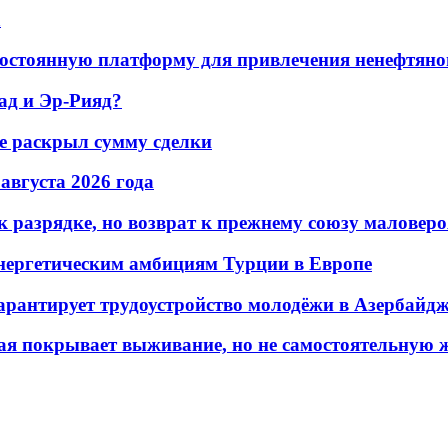
а
остоянную платформу для привлечения ненефтяно
ад и Эр-Рияд?
не раскрыл сумму сделки
 августа 2026 года
 разрядке, но возврат к прежнему союзу маловеро
энергетическим амбициям Турции в Европе
гарантирует трудоустройство молодёжи в Азербайд
ая покрывает выживание, но не самостоятельную 