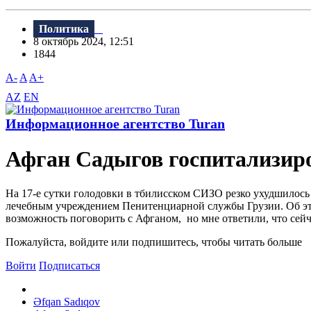
Политика
8 октябрь 2024, 12:51
1844
A-
A
A+
AZ
EN
Информационное агентство Turan
Афган Садыгов госпитализир
На 17-е сутки голодовки в тбилисском СИЗО резко ухудшилось
лечебным учреждением Пенитенциарной службы Грузии. Об это
возможность поговорить с Афганом, но мне ответили, что сейча
Пожалуйста, войдите или подпишитесь, чтобы читать больше
Войти
Подписаться
Əfqan Sadıqov