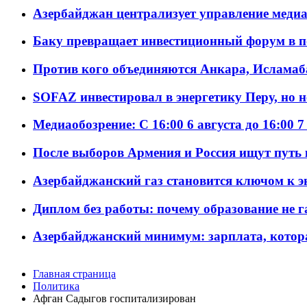
Азербайджан централизует управление меди
Баку превращает инвестиционный форум в п
Против кого объединяются Анкара, Исламаб
SOFAZ инвестировал в энергетику Перу, но 
Медиаобозрение: С 16:00 6 августа до 16:00 7
После выборов Армения и Россия ищут путь к
Азербайджанский газ становится ключом к 
Диплом без работы: почему образование не 
Азербайджанский минимум: зарплата, котор
Главная страница
Политика
Афган Садыгов госпитализирован