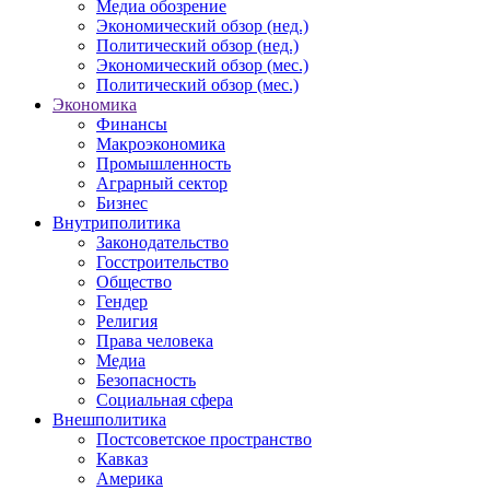
Медиа обозрение
Экономический обзор (нед.)
Политический обзор (нед.)
Экономический обзор (мес.)
Политический обзор (мес.)
Экономика
Финансы
Макроэкономика
Промышленность
Аграрный сектор
Бизнес
Внутриполитика
Законодательство
Госстроительство
Общество
Гендер
Религия
Права человека
Медиа
Безопасность
Социальная сфера
Внешполитика
Постсоветское пространство
Кавказ
Америка