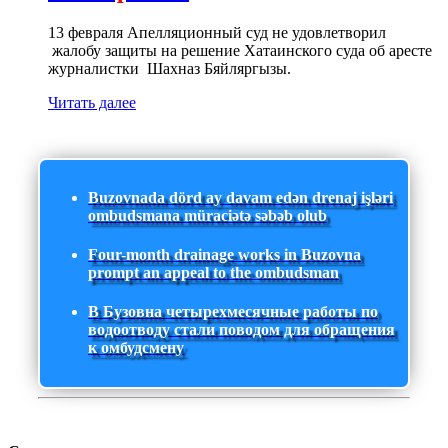
13 февраля Апелляционный суд не удовлетворил
жалобу защиты на решение Хатаинского суда об аресте
журналистки Шахназ Бяйляргызы.
Читать далее
Buzovnada dörd ay davam edən drenaj işləri
ombudsmana müraciətə səbəb olub
Four-month drainage works in Buzovna
prompt an appeal to the ombudsman
В Бузовна четырехмесячные работы по
водоотводу стали поводом для обращения
к омбудсмену