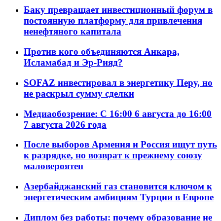
Баку превращает инвестиционный форум в
постоянную платформу для привлечения
ненефтяного капитала
Против кого объединяются Анкара,
Исламабад и Эр-Рияд?
SOFAZ инвестировал в энергетику Перу, но
не раскрыл сумму сделки
Медиаобозрение: С 16:00 6 августа до 16:00
7 августа 2026 года
После выборов Армения и Россия ищут путь
к разрядке, но возврат к прежнему союзу
маловероятен
Азербайджанский газ становится ключом к
энергетическим амбициям Турции в Европе
Диплом без работы: почему образование не