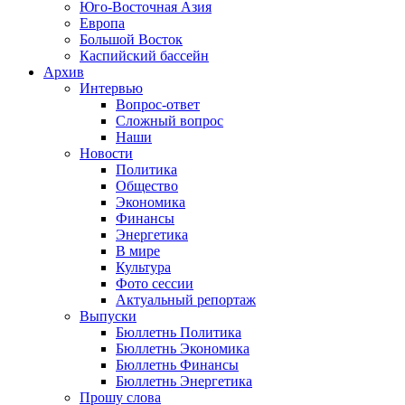
Юго-Восточная Азия
Европа
Большой Восток
Каспийский бассейн
Архив
Интервью
Вопрос-ответ
Сложный вопрос
Наши
Новости
Политика
Общество
Экономика
Финансы
Энергетика
В мире
Культура
Фото сессии
Актуальный репортаж
Выпуски
Бюллетнь Политика
Бюллетнь Экономика
Бюллетнь Финансы
Бюллетнь Энергетика
Прошу слова