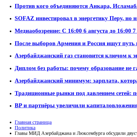
Против кого объединяются Анкара, Исламаб
SOFAZ инвестировал в энергетику Перу, но 
Медиаобозрение: С 16:00 6 августа до 16:00 7
После выборов Армения и Россия ищут путь к
Азербайджанский газ становится ключом к 
Диплом без работы: почему образование не 
Азербайджанский минимум: зарплата, котор
Традиционные рынки под давлением сетей: 
BP и партнёры увеличили капиталовложения 
Главная страница
Политика
Главы МИД Азербайджана и Люксембурга обсудили двус