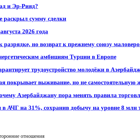
ад и Эр-Рияд?
не раскрыл сумму сделки
 августа 2026 года
 разрядке, но возврат к прежнему союзу маловеро
энергетическим амбициям Турции в Европе
гарантирует трудоустройство молодёжи в Азербайд
ая покрывает выживание, но не самостоятельную 
почему Азербайджану пора менять правила торгов
в АЧГ на 31%, сохранив добычу на уровне 8 млн 
торонние отношения