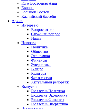
Юго-Восточная Азия
Европа
Большой Восток
Каспийский бассейн
Архив
Интервью
Вопрос-ответ
Сложный вопрос
Наши
Новости
Политика
Общество
Экономика
Финансы
Энергетика
В мире
Культура
Фото сессии
Актуальный репортаж
Выпуски
Бюллетнь Политика
Бюллетнь Экономика
Бюллетнь Финансы
Бюллетнь Энергетика
Прошу слова