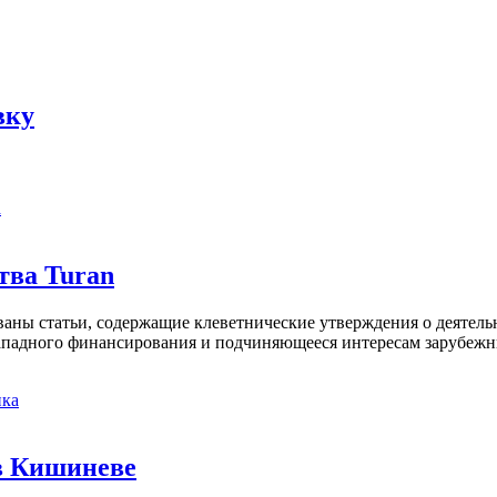
вку
а
тва Turan
кованы статьи, содержащие клеветнические утверждения о деятел
 западного финансирования и подчиняющееся интересам зарубежн
ка
в Кишиневе