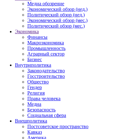
Медиа обозрение
Экономический обзор (нед.)
Политический обзор (нед.)
Экономический обзор (мес.)
Политический обзор (мес.)
Экономика
Финансы
Макроэкономика
Промышленность
Аграрный сектор
Бизнес
Внутриполитика
Законодательство
Госстроительство
Общество
Гендер
Религия
Права человека
Медиа
Безопасность
Социальная сфера
Внешполитика
Постсоветское пространство
Кавказ
Америка