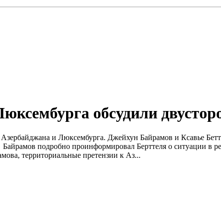
юксембурга обсудили двустор
Азербайджана и Люксембурга. Джейхун Байрамов и Ксавье Бетте
 Байрамов подробно проинформировал Берттеля о ситуации в р
ова, территориальные претензии к Аз...