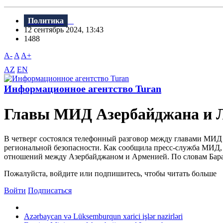
Политика
12 сентябрь 2024, 13:43
1488
A-
A
A+
AZ
EN
Информационное агентство Turan
Главы МИД Азербайджана и Л
В четверг состоялся телефонный разговор между главами МИД 
региональной безопасности. Как сообщила пресс-служба МИД,
отношений между Азербайджаном и Арменией. По словам Барам
Пожалуйста, войдите или подпишитесь, чтобы читать больше
Войти
Подписаться
Azərbaycan və Lüksemburqun xarici işlər nazirləri