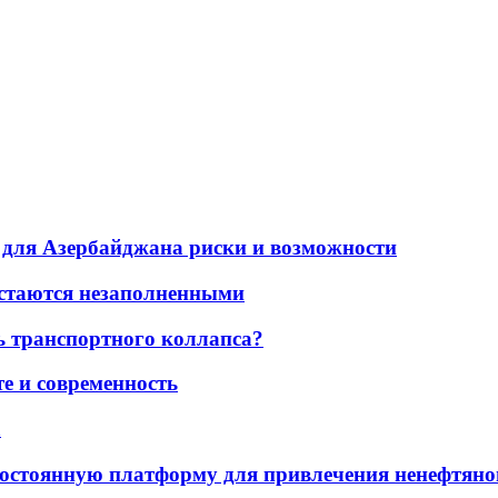
для Азербайджана риски и возможности
остаются незаполненными
ь транспортного коллапса?
е и современность
а
остоянную платформу для привлечения ненефтяно