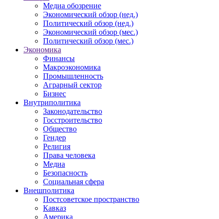
Медиа обозрение
Экономический обзор (нед.)
Политический обзор (нед.)
Экономический обзор (мес.)
Политический обзор (мес.)
Экономика
Финансы
Макроэкономика
Промышленность
Аграрный сектор
Бизнес
Внутриполитика
Законодательство
Госстроительство
Общество
Гендер
Религия
Права человека
Медиа
Безопасность
Социальная сфера
Внешполитика
Постсоветское пространство
Кавказ
Америка