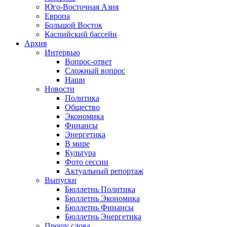
Юго-Восточная Азия
Европа
Большой Восток
Каспийский бассейн
Архив
Интервью
Вопрос-ответ
Сложный вопрос
Наши
Новости
Политика
Общество
Экономика
Финансы
Энергетика
В мире
Культура
Фото сессии
Актуальный репортаж
Выпуски
Бюллетнь Политика
Бюллетнь Экономика
Бюллетнь Финансы
Бюллетнь Энергетика
Прошу слова