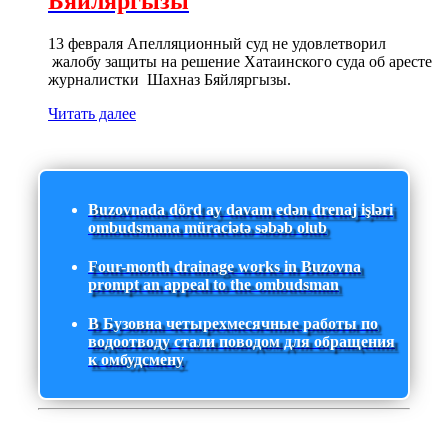
Бяйляргызы
13 февраля Апелляционный суд не удовлетворил
жалобу защиты на решение Хатаинского суда об аресте
журналистки Шахназ Бяйляргызы.
Читать далее
Buzovnada dörd ay davam edən drenaj işləri
ombudsmana müraciətə səbəb olub
Four-month drainage works in Buzovna
prompt an appeal to the ombudsman
В Бузовна четырехмесячные работы по
водоотводу стали поводом для обращения
к омбудсмену