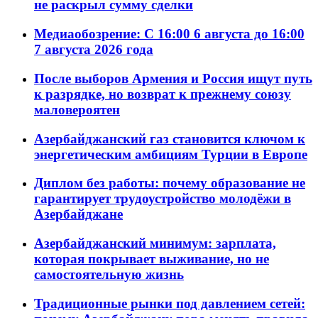
не раскрыл сумму сделки
Медиаобозрение: С 16:00 6 августа до 16:00
7 августа 2026 года
После выборов Армения и Россия ищут путь
к разрядке, но возврат к прежнему союзу
маловероятен
Азербайджанский газ становится ключом к
энергетическим амбициям Турции в Европе
Диплом без работы: почему образование не
гарантирует трудоустройство молодёжи в
Азербайджане
Азербайджанский минимум: зарплата,
которая покрывает выживание, но не
самостоятельную жизнь
Традиционные рынки под давлением сетей: