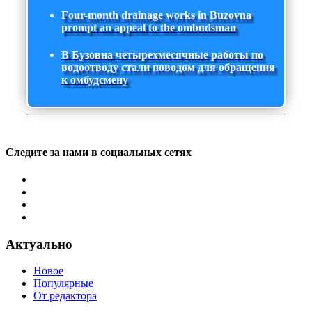
Four-month drainage works in Buzovna
prompt an appeal to the ombudsman
В Бузовна четырехмесячные работы по
водоотводу стали поводом для обращения
к омбудсмену
Следите за нами в социальных сетях
Актуально
Новое
Популярные
От редактора