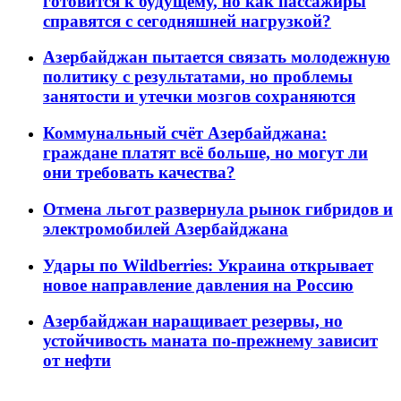
готовится к будущему, но как пассажиры
справятся с сегодняшней нагрузкой?
Азербайджан пытается связать молодежную
политику с результатами, но проблемы
занятости и утечки мозгов сохраняются
Коммунальный счёт Азербайджана:
граждане платят всё больше, но могут ли
они требовать качества?
Отмена льгот развернула рынок гибридов и
электромобилей Азербайджана
Удары по Wildberries: Украина открывает
новое направление давления на Россию
Азербайджан наращивает резервы, но
устойчивость маната по-прежнему зависит
от нефти