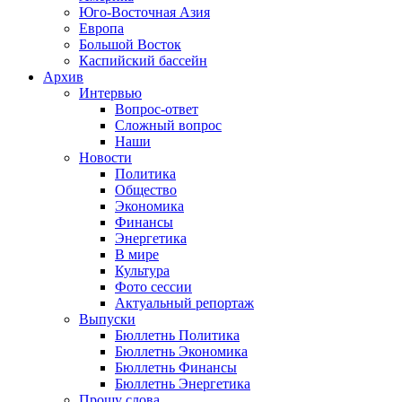
Юго-Восточная Азия
Европа
Большой Восток
Каспийский бассейн
Архив
Интервью
Вопрос-ответ
Сложный вопрос
Наши
Новости
Политика
Общество
Экономика
Финансы
Энергетика
В мире
Культура
Фото сессии
Актуальный репортаж
Выпуски
Бюллетнь Политика
Бюллетнь Экономика
Бюллетнь Финансы
Бюллетнь Энергетика
Прошу слова