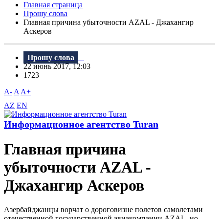
Главная страница
Прошу слова
Главная причина убыточности AZAL - Джахангир
Аскеров
Прошу слова
22 июнь 2017, 12:03
1723
A-
A
A+
AZ
EN
Информационное агентство Turan
Главная причина
убыточности AZAL -
Джахангир Аскеров
Азербайджанцы ворчат о дороговизне полетов самолетами
отечественной государственной авиакомпании AZAL, но