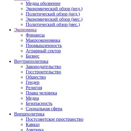
Медиа обозрение
Экономический обзор (нед.)
Политический обзор (нед.)
Экономический обзор (мес.)
Политический обзор (мес.)
Экономика
Финансы
Макроэкономика
Промышленность
Аграрный сектор
Бизнес
Внутриполитика
Законодательство
Госстроительство
Общество
Гендер
Религия
Права человека
Медиа
Безопасность
Социальная сфера
Внешполитика
Постсоветское пространство
Кавказ
Америка