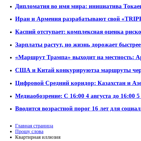
Дипломатия во имя мира: инициатива Токаев
Иран и Армения разрабатывают свой «TRIP
Каспий отступает: комплексная оценка риско
Зарплаты растут, но жизнь дорожает быстрее т
«Маршрут Трампа» выходит на местность: А
США и Китай конкурируютза маршруты че
Цифровой Средний коридор: Казахстан и Аз
Медиаобозрение: С 16:00 4 августа до 16:00 5
Вводится возрастной порог 16 лет для социа
Главная страница
Прошу слова
Квартирная иллюзия