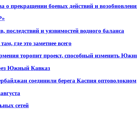
а о прекращении боевых действий и возобновлени
P»
в, последствий и уязвимостей водного баланса
ам, где это заметнее всего
рмения торопит проект, способный изменить Южн
рез Южный Кавказ
ербайджан соединили берега Каспия оптоволокном
 августа
льных сетей