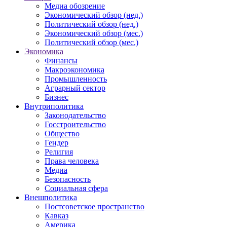
Медиа обозрение
Экономический обзор (нед.)
Политический обзор (нед.)
Экономический обзор (мес.)
Политический обзор (мес.)
Экономика
Финансы
Макроэкономика
Промышленность
Аграрный сектор
Бизнес
Внутриполитика
Законодательство
Госстроительство
Общество
Гендер
Религия
Права человека
Медиа
Безопасность
Социальная сфера
Внешполитика
Постсоветское пространство
Кавказ
Америка