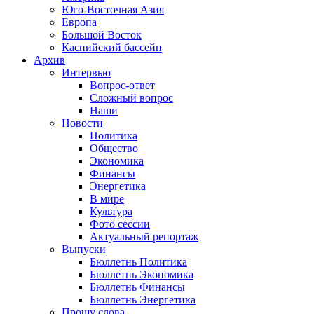
Юго-Восточная Азия
Европа
Большой Восток
Каспийский бассейн
Архив
Интервью
Вопрос-ответ
Сложный вопрос
Наши
Новости
Политика
Общество
Экономика
Финансы
Энергетика
В мире
Культура
Фото сессии
Актуальный репортаж
Выпуски
Бюллетнь Политика
Бюллетнь Экономика
Бюллетнь Финансы
Бюллетнь Энергетика
Прошу слова