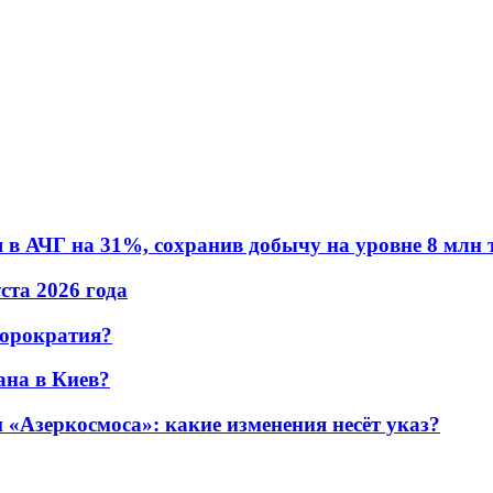
в АЧГ на 31%, сохранив добычу на уровне 8 млн 
уста 2026 года
бюрократия?
ана в Киев?
«Азеркосмоса»: какие изменения несёт указ?